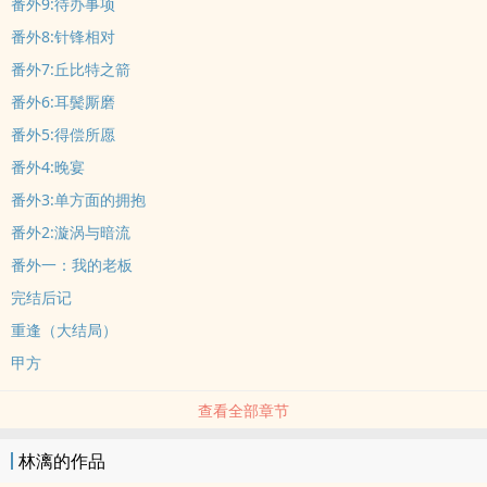
番外9:待办事项
番外8:针锋相对
番外7:丘比特之箭
番外6:耳鬓厮磨
番外5:得偿所愿
番外4:晚宴
番外3:单方面的拥抱
番外2:漩涡与暗流
番外一：我的老板
完结后记
重逢（大结局）
甲方
查看全部章节
林漓的作品