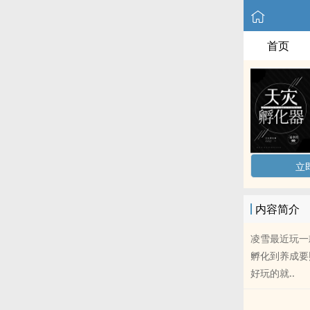
首页
立
内容简介
凌雪最近玩一
孵化到养成要
好玩的就..