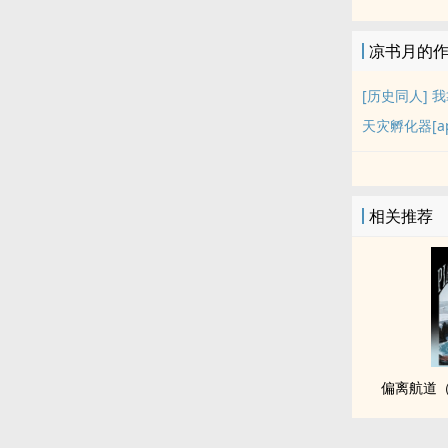
凉书月的
[历史同人] 
天灾孵化器[ap
相关推荐
偏离航道（