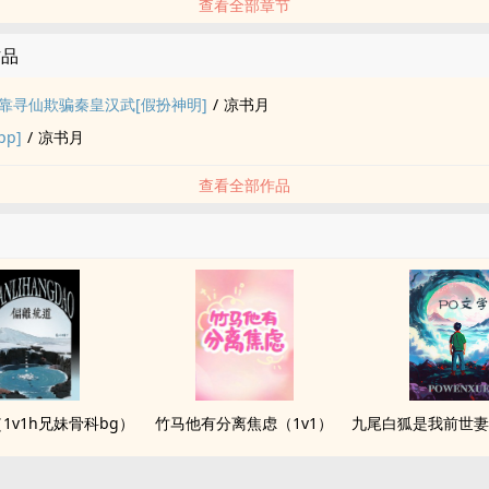
查看全部章节
作品
我靠寻仙欺骗秦皇汉武[假扮神明]
/
凉书月
p]
/
凉书月
查看全部作品
1v1h兄妹骨科bg）
竹马他有分离焦虑（1v1）