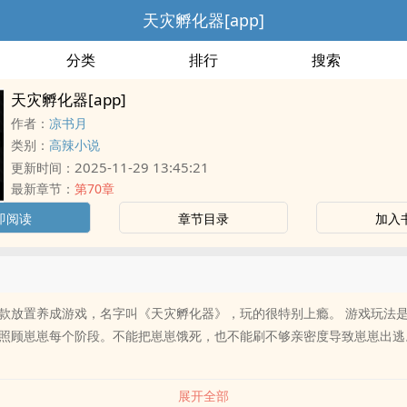
天灾孵化器[app]
分类
排行
搜索
天灾孵化器[app]
作者：
凉书月
类别：
高辣小说
2025-11-29 13:45:21
更新时间：
最新章节：
第70章
即阅读
章节目录
加入
款放置养成游戏，名字叫《天灾孵化器》，玩的很特别上瘾。 游戏玩法
照顾崽崽每个阶段。不能把崽崽饿死，也不能刷不够亲密度导致崽崽出逃
展开全部