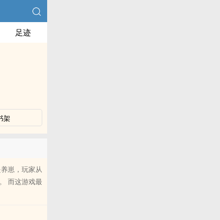
足迹
书架
是养崽，玩家从
。 而这游戏最