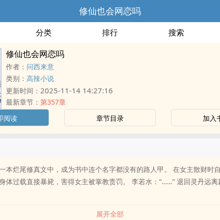
修仙也会网恋吗
分类
排行
搜索
修仙也会网恋吗
作者：
问西来意
类别：
高辣小说
2025-11-14 14:27:16
更新时间：
最新章节：
第357章
即阅读
章节目录
加入
一本烂尾修真文中，成为书中连个名字都没有的路人甲。 在女主散财时
身体过载直接暴毙，害得女主被掌教责罚。 李若水：“……” 退回灵丹远
展开全部