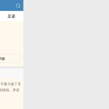
足迹
书架
自不量力接了灵
离剧情线，李若