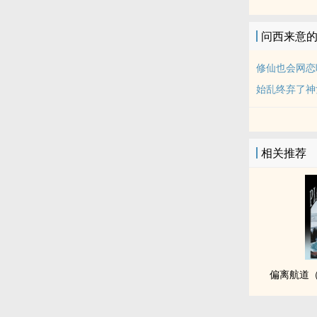
问西来意
修仙也会网恋
始乱终弃了神
相关推荐
偏离航道（