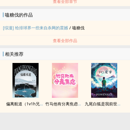
查看全部章节
嗑糖伐的作品
[综漫] 给排球界一些来自杀网的震撼
/
嗑糖伐
查看全部作品
相关推荐
偏离航道（1v1h兄妹骨科bg）
竹马他有分离焦虑（1v1）
九尾白狐是我前世妻（futa 百合）