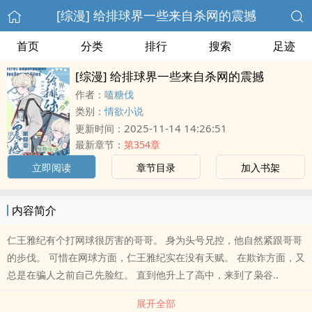
[综漫] 给排球界一些来自杀网的震撼
首页
分类
排行
搜索
足迹
[综漫] 给排球界一些来自杀网的震撼
作者：
嗑糖伐
类别：
情欲小说
2025-11-14 14:26:51
更新时间：
最新章节：
第354章
立即阅读
章节目录
加入书架
内容简介
仁王雅纪有个打网球很厉害的哥哥。 身为头号兄控，他自然紧跟哥哥
的步伐。 可惜在网球方面，仁王雅纪实在没有天赋。 在欺诈方面，又
总是在骗人之前自己先脸红。 直到他升上了高中，来到了枭谷..
展开全部