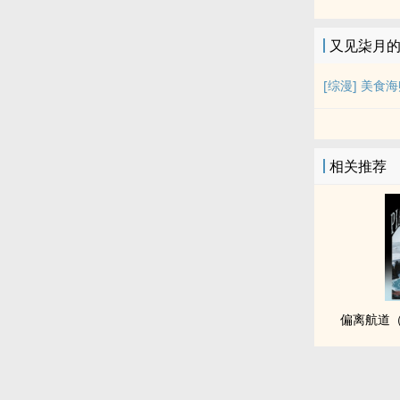
又见柒月
[综漫] 美食
相关推荐
偏离航道（