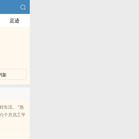
足迹
书架
生活。 “急
六个月员工平