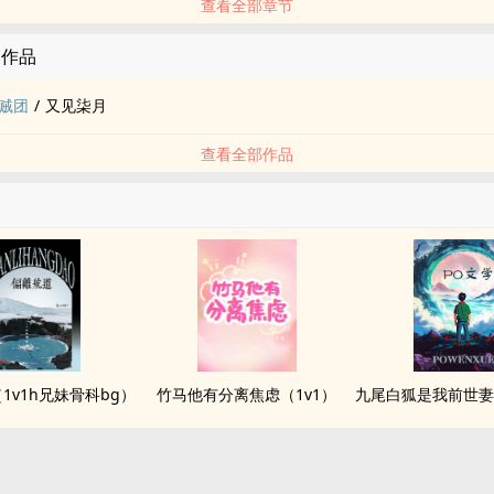
查看全部章节
的作品
海贼团
/
又见柒月
查看全部作品
1v1h兄妹骨科bg）
竹马他有分离焦虑（1v1）