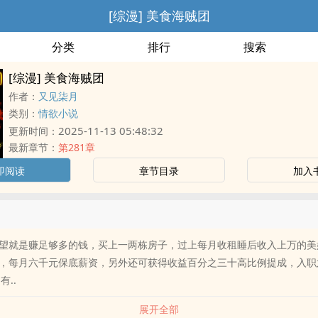
[综漫] 美食海贼团
分类
排行
搜索
[综漫] 美食海贼团
作者：
又见柒月
类别：
情欲小说
2025-11-13 05:48:32
更新时间：
最新章节：
第281章
即阅读
章节目录
加入
望就是赚足够多的钱，买上一两栋房子，过上每月收租睡后收入上万的美好
，每月六千元保底薪资，另外还可获得收益百分之三十高比例提成，入职
有..
展开全部