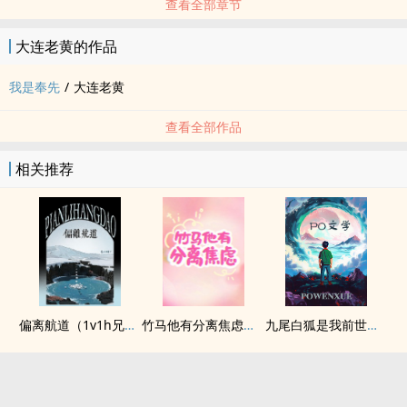
查看全部章节
大连老黄的作品
我是奉先
/
大连老黄
查看全部作品
相关推荐
偏离航道（1v1h兄妹骨科bg）
竹马他有分离焦虑（1v1）
九尾白狐是我前世妻（futa 百合）