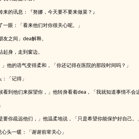
传来的讯息：『努娜，今天要不要来做菜？』
了一眼：「看来他们对你很关心呢。」
朋友之间」dea解释。
站起身，走到窗边。
a，」他的语气变得柔和，「你还记得在医院的那段时间吗？」
点头：「记得」
候看到他们来探望你，」他转身看着dea，「我就知道事情不会
」
是要你疏远他们，」他温柔地说，「只是希望你能保护好自己。
感觉心头一暖：「谢谢前辈关心」