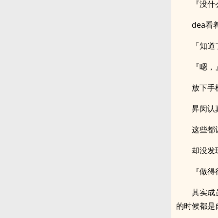
『没什
dea
「知道
『嗯，
放下手
昇闵认
这些都
却没发
『做得
其实成
的时候都是