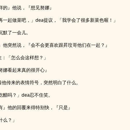
样的』他说，『想见努娜』
再一起做菜吧，」dea提议，「我学会了很多新菜色喔！」
沉默了一会儿。
』他突然说，『会不会更喜欢跟昇玟哥他们在一起？』
愣住：「怎么会这样想？」
努娜看起来真的很开心』
看着他传来的表情符号，突然明白了什么。
吃醋吗？」dea忍不住笑。
有』他的回覆来得特别快，『只是』
什么？」