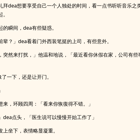
礼拜dea想要享受自己一个人独处的时间，看一点书听听音乐之
起。
起的瞬间，dea有些疑惑。
前辈？」dea看着门外西装笔挺的上司，有些意外。
，突然来打扰，」他温和地说，「最近看你休假在家，公司有些
犹豫了一下，还是让开门。
」
进来，环顾四周：「看来你恢復得不错。」
」dea点头，「医生说可以慢慢开始工作了」
发上坐下，表情略显凝重。