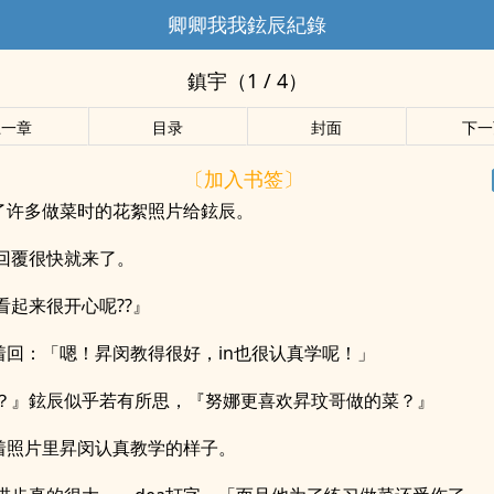
卿卿我我鉉辰紀錄
鎮宇（1 / 4）
上一章
目录
封面
下一
〔加入书签〕
传了许多做菜时的花絮照片给鉉辰。
回覆很快就来了。
看起来很开心呢??』
笑着回：「嗯！昇闵教得很好，in也很认真学呢！」
？』鉉辰似乎若有所思，『努娜更喜欢昇玟哥做的菜？』
看着照片里昇闵认真教学的样子。