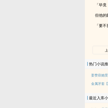
「毕竟
但他的
「要不
热门小说
姜赞容她受
金属牙套【
最近入库