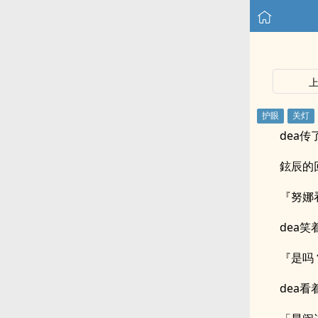
dea
鉉辰的
『努娜
dea
『是吗
dea