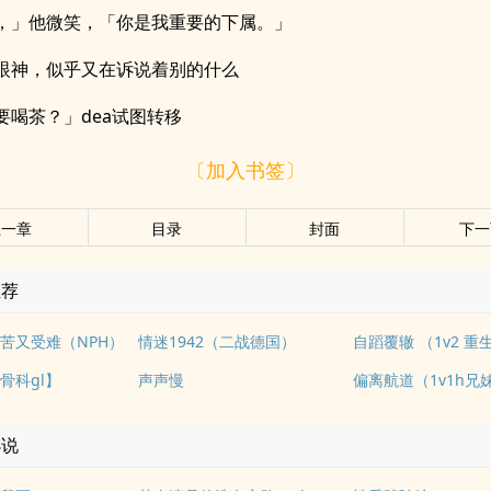
，」他微笑，「你是我重要的下属。」
眼神，似乎又在诉说着别的什么
要喝茶？」dea试图转移
〔加入书签〕
上一章
目录
封面
下一
推荐
苦又受难（NPH）
情迷1942（二战德国）
自蹈覆辙 （1v2 重
骨科gl】
声声慢
偏离航道（1v1h兄
小说