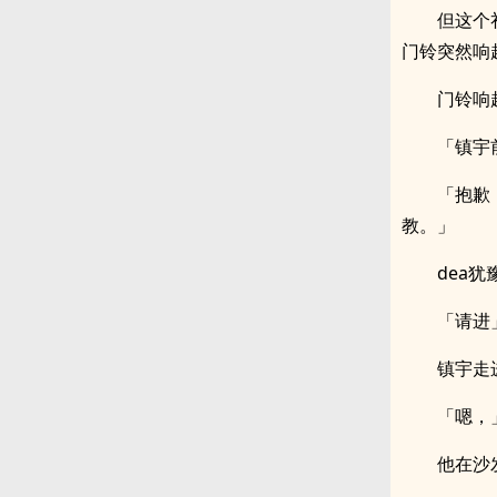
但这个
门铃突然响
门铃响
「镇宇
「抱歉
教。」
dea
「请进
镇宇走
「嗯，
他在沙