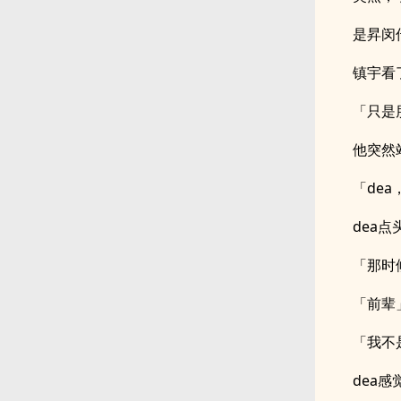
是昇闵
镇宇看
「只是
他突然
「de
dea
「那时
「前辈
「我不
dea