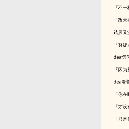
『不一
「改天
鉉辰又
『努娜
dea
『因为
dea
「你在
『才没
「只是