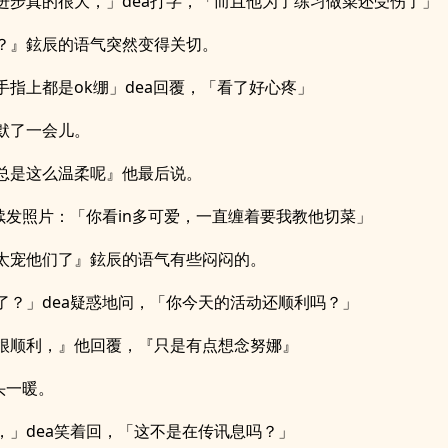
进步真的很大，」dea打字，「而且他为了练习做菜还受伤了」
？』鉉辰的语气突然变得关切。
手指上都是ok绷」dea回覆，「看了好心疼」
默了一会儿。
总是这么温柔呢』他最后说。
继续发照片：「你看in多可爱，一直缠着要我教他切菜」
太宠他们了』鉉辰的语气有些闷闷的。
了？」dea疑惑地问，「你今天的活动还顺利吗？」
很顺利，』他回覆，『只是有点想念努娜』
头一暖。
，」dea笑着回，「这不是在传讯息吗？」