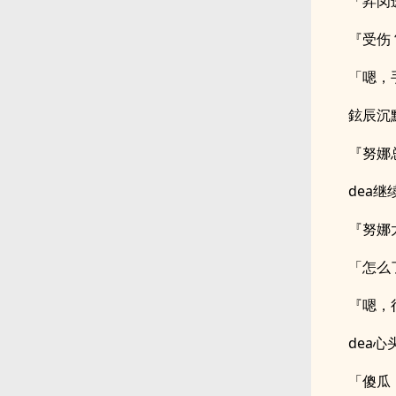
「昇闵
『受伤
「嗯，
鉉辰沉
『努娜
dea
『努娜
「怎么
『嗯，
dea心
「傻瓜