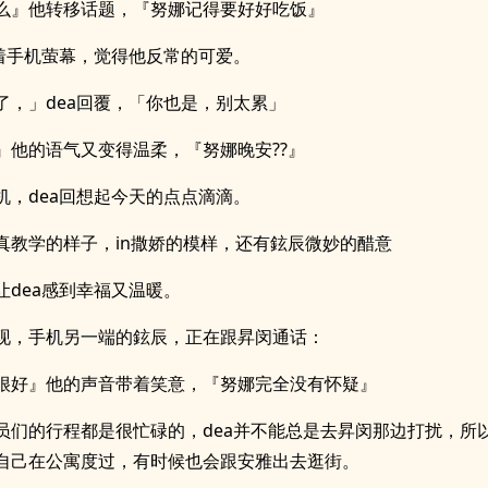
么』他转移话题，『努娜记得要好好吃饭』
看着手机萤幕，觉得他反常的可爱。
了，」dea回覆，「你也是，别太累」
』他的语气又变得温柔，『努娜晚安??』
机，dea回想起今天的点点滴滴。
真教学的样子，in撒娇的模样，还有鉉辰微妙的醋意
让dea感到幸福又温暖。
现，手机另一端的鉉辰，正在跟昇闵通话：
很好』他的声音带着笑意，『努娜完全没有怀疑』
员们的行程都是很忙碌的，dea并不能总是去昇闵那边打扰，所
自己在公寓度过，有时候也会跟安雅出去逛街。