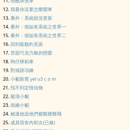
情敵牌煞車
我看你這要怎麼開車
番外：系統狀況更新
番外：假如有系統之世界一
番外：假如有系統之世界二
回到龍馥約見面
苦甜巧克力般的戀愛
狗仔牌剎車
對戒跟項鍊
小貂新窩 yel u3 c o m
找不到定情信物
癡漢小貂
病嬌小貂
她逃他追他們都雞翅難飛
成員宿舍內初次(已修)