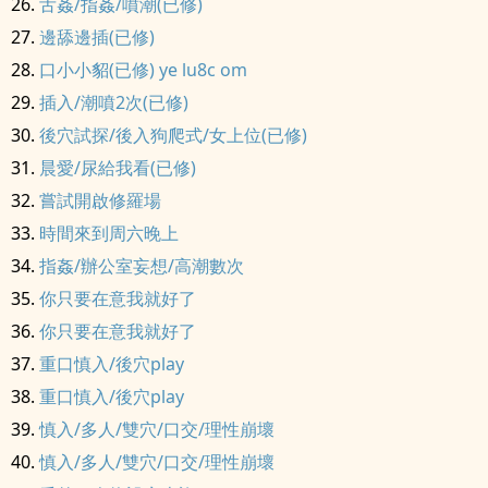
舌姦/指姦/噴潮(已修)
邊舔邊插(已修)
口小小貂(已修) ye lu8c om
插入/潮噴2次(已修)
後穴試探/後入狗爬式/女上位(已修)
晨愛/尿給我看(已修)
嘗試開啟修羅場
時間來到周六晚上
指姦/辦公室妄想/高潮數次
你只要在意我就好了
你只要在意我就好了
重口慎入/後穴play
重口慎入/後穴play
慎入/多人/雙穴/口交/理性崩壞
慎入/多人/雙穴/口交/理性崩壞