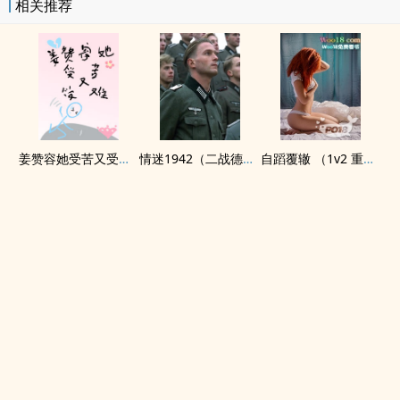
相关推荐
姜赞容她受苦又受难（NPH）
情迷1942（二战德国）
自蹈覆辙 （1v2 重生）