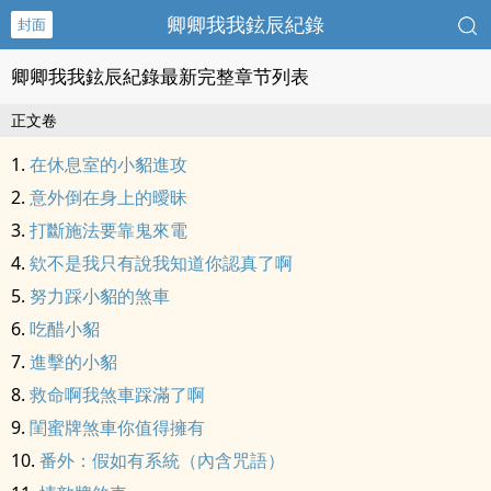
卿卿我我鉉辰紀錄
封面
卿卿我我鉉辰紀錄最新完整章节列表
正文卷
在休息室的小貂進攻
意外倒在身上的曖昧
打斷施法要靠鬼來電
欸不是我只有說我知道你認真了啊
努力踩小貂的煞車
吃醋小貂
進擊的小貂
救命啊我煞車踩滿了啊
閨蜜牌煞車你值得擁有
番外：假如有系統（內含咒語）