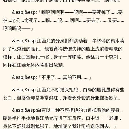
&esp;&esp;「嗬啊啊啊啊——呜啊——要死掉了……要
被…老公…肏死了……嗬……呜……啊啊……要去了……又要……
哼呜呜呜——」
&esp;&esp;江函允的分身剧烈跳动着，半稀薄的精水喷
到了他秀雅的脸孔。他被肏得恍惚失神的脸上流淌着精液的
模样，让白宣瞳孔一缩，身子一阵哆嗦。他猛力一个突刺，
同样在江函允体内喷射出浓精。
&esp;&esp;「不用了……真的不用……」
&esp;&esp;江函允不断摇头拒绝，白净的脸孔显得有些
苍白，但唇色却是异常鲜红，穿着长外套的身躯摇摇欲坠。
&esp;&esp;白宣以一种不容拒绝的力道揽着他的腰身，
硬是半推半拽地将江函允弄进了车后座。口中道：「老师，
身体不舒服就别勉强了。地址呢？我让司机送你回去。」