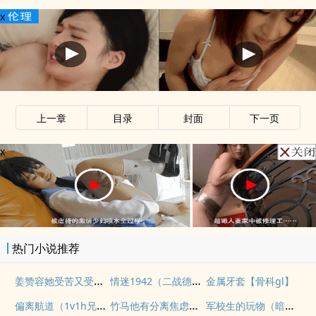
x
上一章
目录
封面
下一页
x
热门小说推荐
姜赞容她受苦又受难（NPH）
情迷1942（二战德国）
金属牙套【骨科gl】
偏离航道（1v1h兄妹骨科bg）
竹马他有分离焦虑（1v1）
军校生的玩物（暗黑NPH）