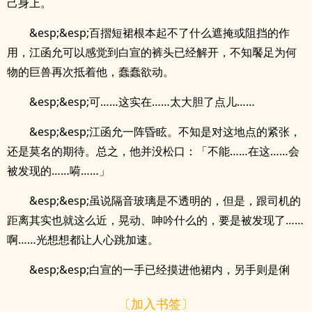
己身上。
&esp;&esp;百摺短裙根本起不了什么遮掩或阻挡的作
用，江函允可以感觉到白宣的裤头已经解开，不知饜足为何
物的巨兽再次抵着他，蠢蠢欲动。
&esp;&esp;可……这实在……太大胆了点儿……
&esp;&esp;江函允一阵昏眩。不知是对这地点的紧张，
还是莫名的期待。总之，他并没松口：「不能……在这……会
被发现的……嗬……」
&esp;&esp;虽说隔音玻璃是不透明的，但是，跟司机的
距离其实也就这么近，晃动、呻吟什么的，要是被发现了……
啊……光想想都让人心跳加速。
&esp;&esp;白宣的一手已经摸进他裙内，另手则是俐
〔加入书签〕