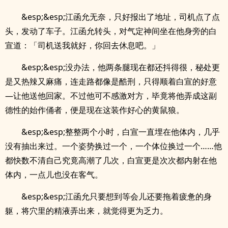
&esp;&esp;江函允无奈，只好报出了地址，司机点了点
头，发动了车子。江函允转头，对气定神间坐在他身旁的白
宣道：「司机送我就好，你回去休息吧。」
&esp;&esp;没办法，他两条腿现在都还抖得很，秘处更
是又热辣又麻痛，连走路都像是酷刑，只得顺着白宣的好意
—让他送他回家。不过他可不感激对方，毕竟将他弄成这副
德性的始作俑者，便是现在这装作好心的黄鼠狼。
&esp;&esp;整整两个小时，白宣一直埋在他体内，几乎
没有抽出来过。一个姿势换过一个，一个体位换过一个……他
都快数不清自己究竟高潮了几次，白宣更是次次都内射在他
体内，一点儿也没在客气。
&esp;&esp;江函允只要想到等会儿还要拖着疲惫的身
躯，将穴里的精液弄出来，就觉得更为乏力。