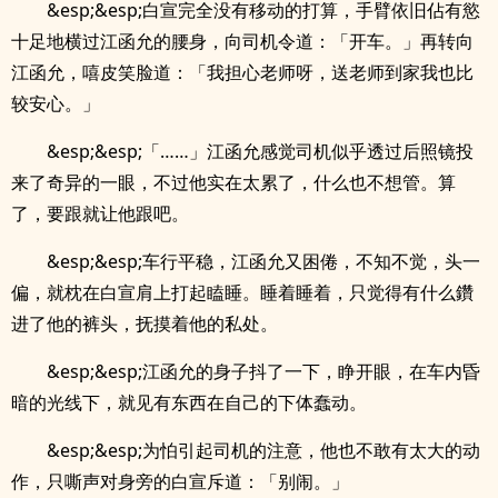
&esp;&esp;白宣完全没有移动的打算，手臂依旧佔有慾
十足地横过江函允的腰身，向司机令道：「开车。」再转向
江函允，嘻皮笑脸道：「我担心老师呀，送老师到家我也比
较安心。」
&esp;&esp;「……」江函允感觉司机似乎透过后照镜投
来了奇异的一眼，不过他实在太累了，什么也不想管。算
了，要跟就让他跟吧。
&esp;&esp;车行平稳，江函允又困倦，不知不觉，头一
偏，就枕在白宣肩上打起瞌睡。睡着睡着，只觉得有什么鑽
进了他的裤头，抚摸着他的私处。
&esp;&esp;江函允的身子抖了一下，睁开眼，在车内昏
暗的光线下，就见有东西在自己的下体蠢动。
&esp;&esp;为怕引起司机的注意，他也不敢有太大的动
作，只嘶声对身旁的白宣斥道：「别闹。」