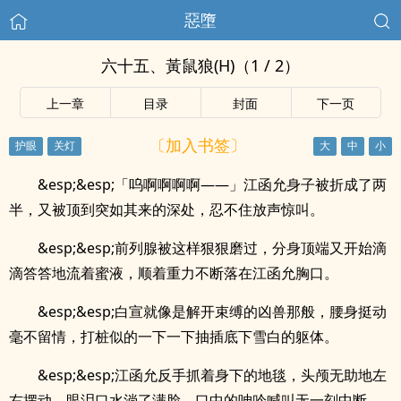
惡墮
六十五、黃鼠狼(H)（1 / 2）
上一章
目录
封面
下一页
〔加入书签〕
&esp;&esp;「呜啊啊啊啊——」江函允身子被折成了两
半，又被顶到突如其来的深处，忍不住放声惊叫。
&esp;&esp;前列腺被这样狠狠磨过，分身顶端又开始滴
滴答答地流着蜜液，顺着重力不断落在江函允胸口。
&esp;&esp;白宣就像是解开束缚的凶兽那般，腰身挺动
毫不留情，打桩似的一下一下抽插底下雪白的躯体。
&esp;&esp;江函允反手抓着身下的地毯，头颅无助地左
右摆动，眼泪口水淌了满脸，口中的呻吟喊叫无一刻中断。