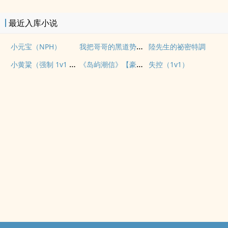
最近入库小说
我把哥哥的黑道势力睡了（np 含骨科 全免）
小元宝（NPH）
陸先生的祕密特調
小黄粱（强制 1v1 h）
《岛屿潮信》【豪门先婚后爱 1V1 H】
失控（1v1）