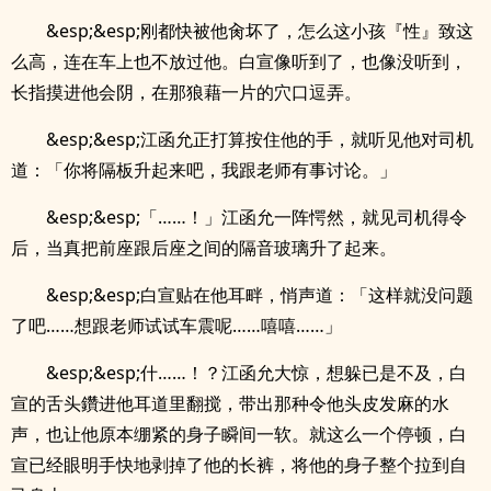
&esp;&esp;刚都快被他肏坏了，怎么这小孩『性』致这
么高，连在车上也不放过他。白宣像听到了，也像没听到，
长指摸进他会阴，在那狼藉一片的穴口逗弄。
&esp;&esp;江函允正打算按住他的手，就听见他对司机
道：「你将隔板升起来吧，我跟老师有事讨论。」
&esp;&esp;「……！」江函允一阵愕然，就见司机得令
后，当真把前座跟后座之间的隔音玻璃升了起来。
&esp;&esp;白宣贴在他耳畔，悄声道：「这样就没问题
了吧……想跟老师试试车震呢……嘻嘻……」
&esp;&esp;什……！？江函允大惊，想躲已是不及，白
宣的舌头鑽进他耳道里翻搅，带出那种令他头皮发麻的水
声，也让他原本绷紧的身子瞬间一软。就这么一个停顿，白
宣已经眼明手快地剥掉了他的长裤，将他的身子整个拉到自