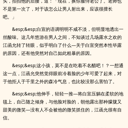
头，拍拍他的后腰，道：「现在，换你服侍老公了。老师也
不是第一次了，对于该怎么让男人射出来，应该很擅长
吧。」
&esp;&esp;白宣的语调明明不咸不淡，但明显地透出一
丝酸味。这几年悠游在男人之间，不知谈过几场露水之欢的
江函允转了转眼，似乎明白了什么—关于白宣突然本性毕露
的原因，还有他突然对自己如此粗暴的原因。
&esp;&esp;这小孩，莫不是在吃着不名醋吧！？一想通
这一点，江函允突然觉得眼前冷着脸的少年可爱了起来，对
于他拒人于千里之外的森冷气息，也比较没那么害怕了。
&esp;&esp;他伸手，轻轻一推—将白宣压躺在柔软的地
毯上，自己随之倾身，与他脸对脸的，朝他露出那种朦胧又
甜美的微笑—没有人不会被他的微笑抓住的，江函允很有自
信。