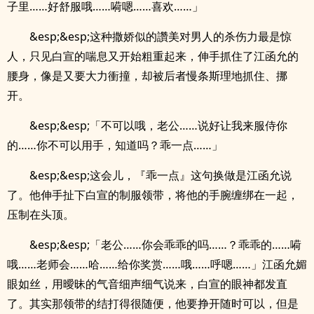
子里……好舒服哦……嗬嗯……喜欢……」
&esp;&esp;这种撒娇似的讚美对男人的杀伤力最是惊
人，只见白宣的喘息又开始粗重起来，伸手抓住了江函允的
腰身，像是又要大力衝撞，却被后者慢条斯理地抓住、挪
开。
&esp;&esp;「不可以哦，老公……说好让我来服侍你
的……你不可以用手，知道吗？乖一点……」
&esp;&esp;这会儿，『乖一点』这句换做是江函允说
了。他伸手扯下白宣的制服领带，将他的手腕缠绑在一起，
压制在头顶。
&esp;&esp;「老公……你会乖乖的吗……？乖乖的……嗬
哦……老师会……哈……给你奖赏……哦……呼嗯……」江函允媚
眼如丝，用曖昧的气音细声细气说来，白宣的眼神都发直
了。其实那领带的结打得很随便，他要挣开随时可以，但是