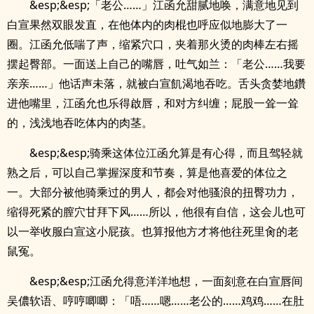
&esp;&esp;「老公……」江函允甜腻地唤，满意地见到
白宣果然双眼发直，在他体内的肉棍也呼应似地膨大了一
圈。江函允低喘了声，缩紧穴口，夹着那火烫的肉棒左右摇
摆起臀部。一面送上自己的嘴唇，吐气如兰：「老公……我要
亲亲……」他话声未落，就被白宣飢渴地吞吃。舌头贪婪地鑽
进他嘴里，江函允也乐得啟唇，和对方纠缠；屁股一耸一耸
的，浅浅地吞吃体内的肉茎。
&esp;&esp;骑乘这体位江函允算是有心得，而且驾轻就
熟之后，可以自己掌握深度和节奏，算是他喜爱的体位之
一。大部分被他骑乘过的男人，都会对他骚浪的扭臀功力，
缩得死紧的膣穴甘拜下风……所以，他很有自信，这会儿也可
以一举收服白宣这小屁孩。也算报他方才将他往死里肏的老
鼠冤。
&esp;&esp;江函允得意洋洋地想，一面刻意在白宣唇间
吴儂软语、哼哼唧唧：「唔……嗯……老公的……鸡鸡……在肚