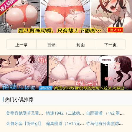
x
上一章
目录
封面
下一页
x
热门小说推荐
姜赞容她受苦又受难（NPH）
情迷1942（二战德国）
自蹈覆辙 （1v2 重生）
偏离航道（1v1h兄妹骨科bg）
竹马他有分离焦虑（1v1）
金属牙套【骨科gl】