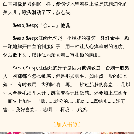
白宣却像是被催眠一样，傻愣愣地望着身上像是妖精幻化的
美人儿，喉头滑动了下，点点头。
&esp;&esp;「会……」他说。
&esp;&esp;江函允勾起一个朦胧的微笑，纤纤素手一颗
一颗地解开白宣的制服釦子，用一种让人心痒难耐的速度。
然后低下头，膜拜似地亲吻着白宣壮硕的胸肌。
&esp;&esp;江函允的身子是因为被调教过，否则一般男
人，胸部都不怎么敏感，但是那如羽毛、如雨点一般的细吻
落下，有时候用上齿列轻啃，再加上拂过肌肤的鼻息……足以
让人全身毛细孔大开，感官变得无比敏感。还要加上江函允
一面火上加油：「啾……老公的……肌肉……真结实……好厉
害……我好喜欢……哈啊……啊哦……鸡鸡…
〔加入书签〕