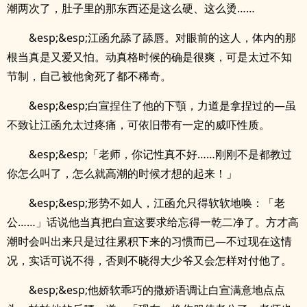
潮两次了，肚子里的那东西还是这么硬、这么烫……
&esp;&esp;江函允舔了舔唇。对眼前的这人，体内的那
根当真是又爱又怕。动真格时候的确是很爽，可是太过不知
节制，自己被他肏死了都不稀奇。
&esp;&esp;白宣捏住了他的下顎，力道是拿捏过的—虽
不致让江函允太过疼痛，可依旧带有一定的威吓性质。
&esp;&esp;「老师，你记性真不好……刚刚不是都教过
你怎么叫了，怎么就高潮的时候才想的起来！」
&esp;&esp;形势不如人，江函允只得软软地唤：「老
公……」话说他当真把白宣这要求给忘得一乾二净了。方才高
潮时会叫出来只是过往累积下来的习惯而已—不过现在这情
况，实话可说不得，否则不晓得大少爷又会怎样对付他了。
&esp;&esp;他娇软乖巧的撒娇语调让白宣满意地点点