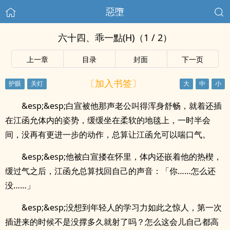
惡墮
六十四、乖一點(H)（1 / 2）
上一章
目录
封面
下一页
〔加入书签〕
&esp;&esp;白宣被他那声老公叫得浑身舒畅，就着还插
在江函允体内的姿势，缓缓坐在柔软的地毯上，一时半会
间，没再有更进一步的动作，总算让江函允可以喘口气。
&esp;&esp;他被白宣搂在怀里，体内还嵌着他的热楔，
缓过气之后，江函允总算找回自己的声音：「你……怎么还
没……」
&esp;&esp;没想到年轻人的学习力如此之惊人，第一次
插进来的时候不是没撑多久就射了吗？怎么这会儿自己都高