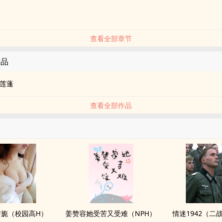
查看全部章节
作品
莲蓬
查看全部作品
旖旎（校园高H）
姜赞容她受苦又受难（NPH）
情迷1942（二