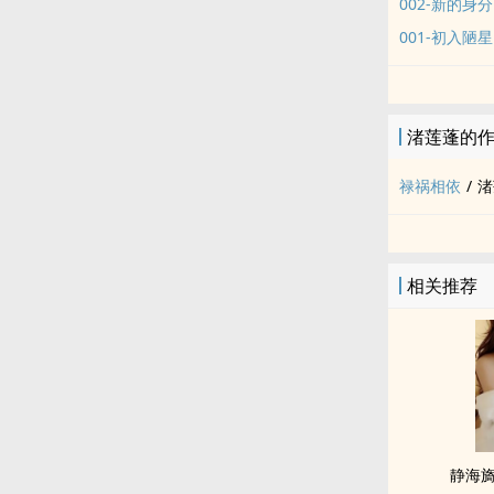
002-新的身分
001-初入陋星
渚莲蓬的
禄祸相依
/
渚
相关推荐
静海