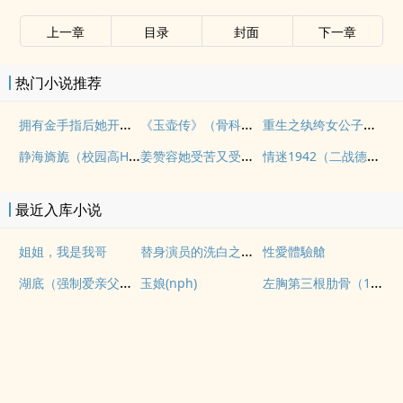
上一章
目录
封面
下一章
热门小说推荐
拥有金手指后她开始为所欲为（nph）
《玉壶传》（骨科）（兄妹）（np）
重生之纨绔女公子（NPH）
静海旖旎（校园高H）
姜赞容她受苦又受难（NPH）
情迷1942（二战德国）
最近入库小说
替身演员的洗白之路(nph)
姐姐，我是我哥
性愛體驗艙
湖底（强制爱亲父女）
左胸第三根肋骨（1v1伪骨性虐强制）
玉娘(nph)