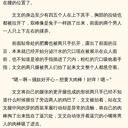
在腰的位置了。
文文的身边至少有四五个人在上下其手，胸部的拉链也
都被拉开了，双峰像是兔子一样跳了出来，前面的两个男人
一人只上下左右的揉弄。
前面耻骨处的肥瓣也被两只手扒开，露出了前面的豆
豆，本来就已经开始分泌汁水的穴口现在被展示在众人面
前，也不知道是谁的手指插进了穴内，粉红的穴口吸吮着手
指，文文的两只腿被男人们抬了起来文文整个人都悬空着。
“嗯～啊～骚奴好开心～想要大肉棒！好痒！嗯～”
文文将自己的腿张的更开腿也成的形状两只手已经不知
道什么时候握住了旁边两人的鸡巴了，文文被抬着，站在文
文腿中间的穿的西装革履行动却是异常的流畅，将自己的肉
棒掏了出来抵在了逼穴处，文文自动张开着逼穴的小嘴将男
人的肉棒吸了进去。