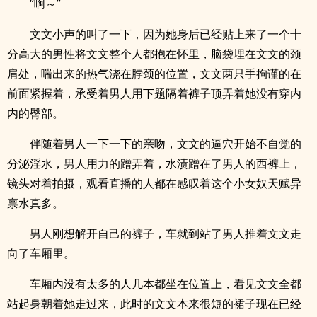
“啊～”
文文小声的叫了一下，因为她身后已经贴上来了一个十
分高大的男性将文文整个人都抱在怀里，脑袋埋在文文的颈
肩处，喘出来的热气浇在脖颈的位置，文文两只手拘谨的在
前面紧握着，承受着男人用下题隔着裤子顶弄着她没有穿内
内的臀部。
伴随着男人一下一下的亲吻，文文的逼穴开始不自觉的
分泌淫水，男人用力的蹭弄着，水渍蹭在了男人的西裤上，
镜头对着拍摄，观看直播的人都在感叹着这个小女奴天赋异
禀水真多。
男人刚想解开自己的裤子，车就到站了男人推着文文走
向了车厢里。
车厢内没有太多的人几本都坐在位置上，看见文文全都
站起身朝着她走过来，此时的文文本来很短的裙子现在已经