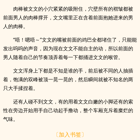
肉棒被文文的小穴紧紧的吸附住，穴壁所有的褶皱都被
前面男人的肉棒撑开，文文嘴里正在含着前面抱她进来的男
人的肉棒。
“唔！嗯唔～”文文的嘴被前面的鸡巴全都堵住了，只能能
发出呜呜的声音，因为现在文文不能自主的动，所以前面的
男人随着自己的节奏顶弄着每一下都捅进文文的喉管。
文文浑身上下都是不知是谁的手，前后被不同的人抽插
着，饱满的双峰被顶一晃一晃的，然后瞬间就被不知名的两
只大手揉捏着。
还有人碰不到文文，有的用着文文白嫩的小脚还有的索
性在旁边开始用手自己动起手撸动，整个车厢充斥着糜烂的
气味。
〔加入书签〕