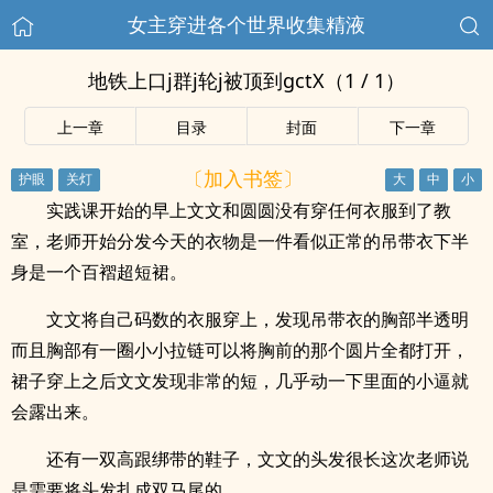
女主穿进各个世界收集精液
地铁上口j群j轮j被顶到gctX（1 / 1）
上一章
目录
封面
下一章
〔加入书签〕
实践课开始的早上文文和圆圆没有穿任何衣服到了教
室，老师开始分发今天的衣物是一件看似正常的吊带衣下半
身是一个百褶超短裙。
文文将自己码数的衣服穿上，发现吊带衣的胸部半透明
而且胸部有一圈小小拉链可以将胸前的那个圆片全都打开，
裙子穿上之后文文发现非常的短，几乎动一下里面的小逼就
会露出来。
还有一双高跟绑带的鞋子，文文的头发很长这次老师说
是需要将头发扎成双马尾的。