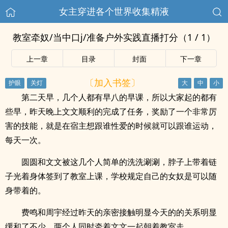
女主穿进各个世界收集精液
教室牵奴/当中口j/准备户外实践直播打分（1 / 1）
上一章
目录
封面
下一章
〔加入书签〕
第二天早，几个人都有早八的早课，所以大家起的都有
些早，昨天晚上文文顺利的完成了任务，奖励了一个非常厉
害的技能，就是在宿主想跟谁性爱的时候就可以跟谁运动，
每天一次。
圆圆和文文被这几个人简单的洗洗涮涮，脖子上带着链
子光着身体签到了教室上课，学校规定自己的女奴是可以随
身带着的。
费鸣和周宇经过昨天的亲密接触明显今天的的关系明显
缓和了不少，两个人同时牵着文文一起朝着教室走。