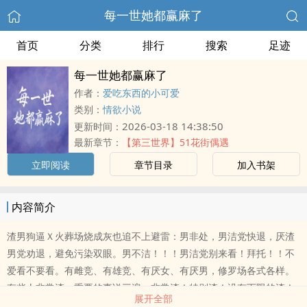
每一世她都赢麻了
首页
分类
排行
搜索
足迹
每一世她都赢麻了
作者：
爱吃东西的小可爱
类别：
情欲小说
2026-03-18 14:38:50
更新时间：
最新章节：
【第三世界】51花街偶遇
立即阅读
章节目录
加入书架
内容简介
渣男狗逼Ｘ火葬场烧成灰也追不上避雷：男非处，男洁党快退，厌渣
男党劝退，避免污染双眼。男不洁！！！男洁党别来看！拜托！！不
爱看不要看。有雌竞、有雄竞、有厌女、有厌男，修罗场各式各样。
有些人非常渣，重要的事说三遍：非常渣！特别渣！没有下限的渣！
展开全部
不想看渣男的请别骂我，不爱看渣男不要骂我拜托！我不想被骂。作