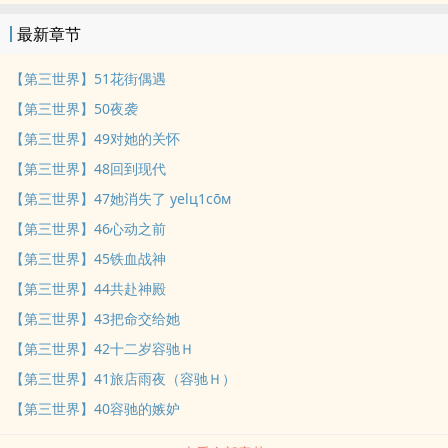
者在垃圾堆里捡男人，受不了的请不要看。主剧情，肉为辅，比例9：
最新章节
1，基本没什么肉，想看肉就别期待了。文案：时玥颖跟0000系统号
意外绑定一起。据说在时空管理局没有时玥颖解决不了的任务，号称
【第三世界】51花街偶遇
最强员工。于是最强员工搭档系统零号，两人开始穿梭各种世界完成
【第三世界】50夜袭
原主的夙愿。
【第三世界】49对她的关怀
_____________________________________________________________第一世
【第三世界】48回到现代
界： 被包养的女明星X京圈太子党被金主徐圣辰抛弃后的原主想不开
自尽，魂魄飘到时空管理局，对自己今生的憾恨太大，希望时玥颖帮
【第三世界】47她消失了 уelц1cōм
她改写人生命运，她才能卸下心头怨恨好好投胎。零号接下任务，玥
【第三世界】46心动之前
颖也答应下来。任务完成判定：星途闪耀，拯救原主破败的事业。当
【第三世界】45铁血战神
达到系统判定标准，原主才安心投胎，届时才是完美更正。第二世
【第三世界】44共赴神殿
界： （存稿中ing）（剩下的世界还在想……此文缘更。会存稿，写完
【第三世界】43把命交给她
一个小世界才会发文。所以断更就是没灵感了，作者去找灵感了）＿
＿＿＿＿＿＿＿＿＿＿＿＿＿＿＿＿＿＿＿＿＿＿＿＿＿收费标准：
【第三世界】42十二岁容驰Ｈ
剧情千字50po，肉章千字100po，这本书基本不会有太多肉章。作者
【第三世界】41旅店雨夜（容驰Ｈ）
完结文推荐：【黑篮同人nph】愿你相伴
【第三世界】40容驰的嫉妒