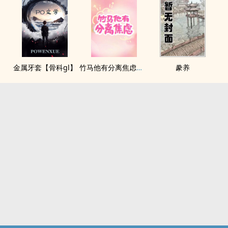
金属牙套【骨科gl】
竹马他有分离焦虑（1v1）
豢养