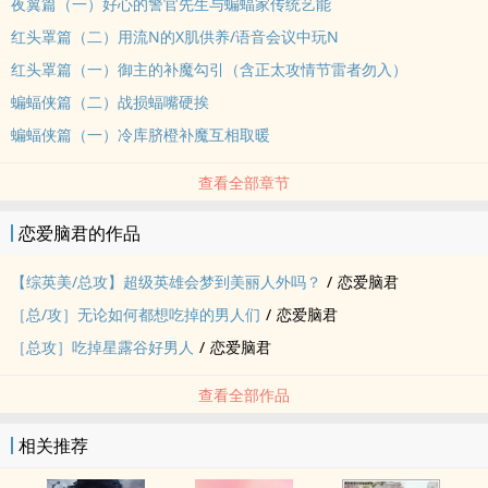
夜翼篇（一）好心的警官先生与蝙蝠家传统艺能
红头罩篇（二）用流N的X肌供养/语音会议中玩N
红头罩篇（一）御主的补魔勾引（含正太攻情节雷者勿入）
蝙蝠侠篇（二）战损蝠嘴硬挨
蝙蝠侠篇（一）冷库脐橙补魔互相取暖
查看全部章节
恋爱脑君的作品
【综英美/总攻】超级英雄会梦到美丽人外吗？
/
恋爱脑君
［总/攻］无论如何都想吃掉的男人们
/
恋爱脑君
［总攻］吃掉星露谷好男人
/
恋爱脑君
查看全部作品
相关推荐