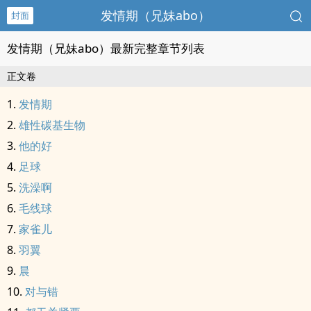
发情期（兄妹abo）
封面
发情期（兄妹abo）最新完整章节列表
正文卷
发情期
雄性碳基生物
他的好
足球
洗澡啊
毛线球
家雀儿
羽翼
晨
对与错