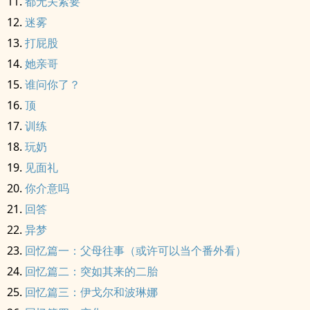
都无关紧要
迷雾
打屁股
她亲哥
谁问你了？
顶
训练
玩奶
见面礼
你介意吗
回答
异梦
回忆篇一：父母往事（或许可以当个番外看）
回忆篇二：突如其来的二胎
回忆篇三：伊戈尔和波琳娜