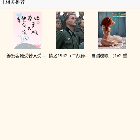
相关推荐
姜赞容她受苦又受难（NPH）
情迷1942（二战德国）
自蹈覆辙 （1v2 重生）