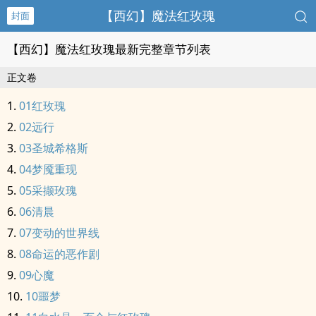
【西幻】魔法红玫瑰
封面
【西幻】魔法红玫瑰最新完整章节列表
正文卷
01红玫瑰
02远行
03圣城希格斯
04梦魇重现
05采撷玫瑰
06清晨
07变动的世界线
08命运的恶作剧
09心魔
10噩梦