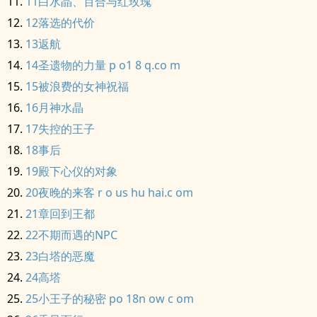
11白水晶、百合与红玫瑰
12落选的代价
13返航
14圣遗物的力量 p o1 8 q.co m
15被浪费的女神祝福
16月神水晶
17失控的王子
18事后
19殿下心仪的对象
20夜晚的来客 r o us hu hai.c om
21章回到王都
22不期而遇的NPC
23白塔的恶魔
24高塔
25小王子的秘密 po 18n ow c om