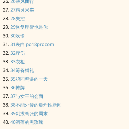
26乘风而行
27精灵果实
28失控
29恢复理智也是你
30欢愉
31表白 po18procom
32疗伤
33衣柜
34筹备婚礼
35鸡同鸭讲的一天
36摊牌
37与女王的会面
38不能外传的爆炸性新闻
39剑拔弩张的周末
40凋落的黑玫瑰