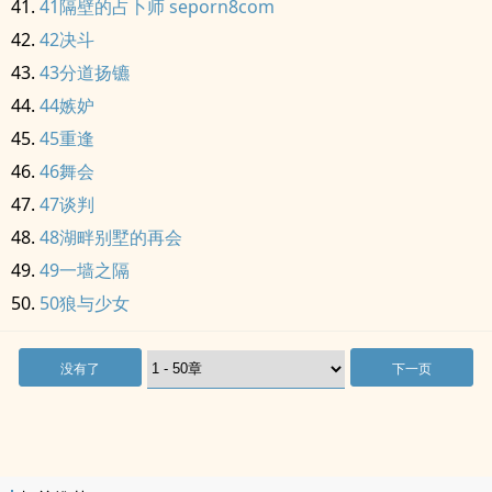
41隔壁的占卜师 seporn8com
42决斗
43分道扬镳
44嫉妒
45重逢
46舞会
47谈判
48湖畔别墅的再会
49一墙之隔
50狼与少女
没有了
下一页