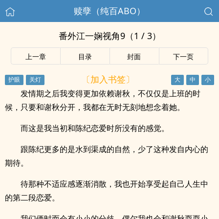
赎孽（纯百ABO）
番外江一娴视角9（1 / 3）
上一章
目录
封面
下一页
〔加入书签〕
发情期之后我变得更加依赖谢秋，不仅仅是上班的时
候，只要和谢秋分开，我都在无时无刻地想念着她。
而这是我当初和陈纪恋爱时所没有的感觉。
跟陈纪更多的是水到渠成的自然，少了这种发自内心的
期待。
待那种不适应感逐渐消散，我也开始享受起自己人生中
的第二段恋爱。
我们俩时而会有小小的分歧，偶尔我也会和谢秋耍耍小