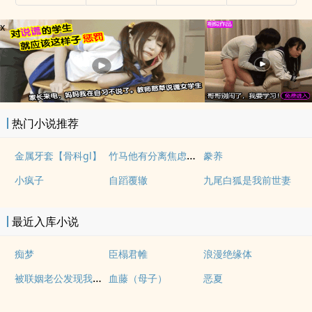
x
热门小说推荐
竹马他有分离焦虑（1v1）
金属牙套【骨科gl】
豢养
小疯子
自蹈覆辙
九尾白狐是我前世妻
最近入库小说
痴梦
臣榻君帷
浪漫绝缘体
被联姻老公发现我写po文后
血藤（母子）
恶夏