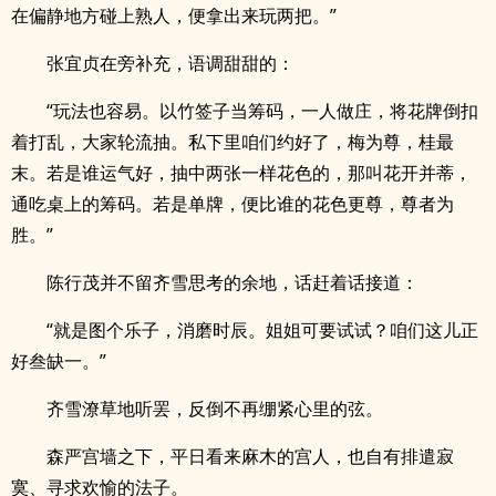
在偏静地方碰上熟人，便拿出来玩两把。”
张宜贞在旁补充，语调甜甜的：
“玩法也容易。以竹签子当筹码，一人做庄，将花牌倒扣
着打乱，大家轮流抽。私下里咱们约好了，梅为尊，桂最
末。若是谁运气好，抽中两张一样花色的，那叫花开并蒂，
通吃桌上的筹码。若是单牌，便比谁的花色更尊，尊者为
胜。”
陈行茂并不留齐雪思考的余地，话赶着话接道：
“就是图个乐子，消磨时辰。姐姐可要试试？咱们这儿正
好叁缺一。”
齐雪潦草地听罢，反倒不再绷紧心里的弦。
森严宫墙之下，平日看来麻木的宫人，也自有排遣寂
寞、寻求欢愉的法子。