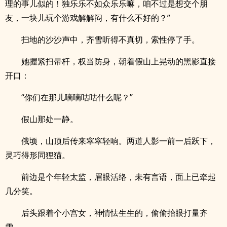
理的事儿似的！独乐乐不如众乐乐嘛，咱不过是想交个朋
友，一块儿玩个游戏解解闷，有什么不好的？”
扫地的沙沙声中，齐雪听得不真切，索性停了手。
她握紧扫帚杆，权当防身，朝着假山上晃动的黑影直接
开口：
“你们在那儿嘀嘀咕咕什么呢？”
假山那处一静。
俄顷，山顶后传来窣窣轻响。两道人影一前一后跃下，
灵巧得形同狸猫。
前边是个年轻太监，眉眼活络，未有言语，面上已牵起
几分笑。
后头跟着个小宫女，神情怯生生的，偷偷抬眼打量齐