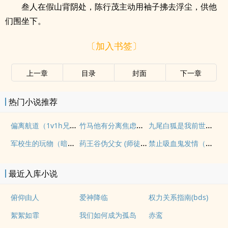
叁人在假山背阴处，陈行茂主动用袖子拂去浮尘，供他
们围坐下。
〔加入书签〕
上一章
目录
封面
下一章
热门小说推荐
偏离航道（1v1h兄妹骨科bg）
竹马他有分离焦虑（1v1）
九尾白狐是我前世妻（futa 百合）
军校生的玩物（暗黑NPH）
药王谷伪父女 (师徒养成)
禁止吸血鬼发情（姐狗高H 1v1）
最近入库小说
俯仰由人
爱神降临
权力关系指南(bds)
絮絮如霏
我们如何成为孤岛
赤鸾