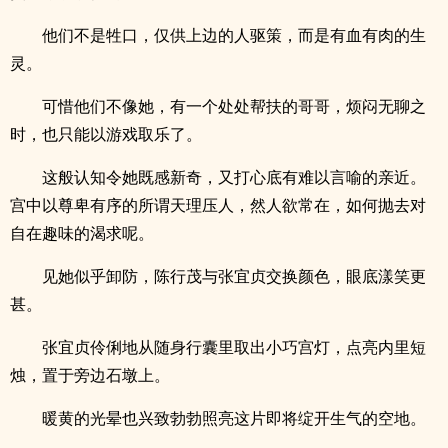
他们不是牲口，仅供上边的人驱策，而是有血有肉的生
灵。
可惜他们不像她，有一个处处帮扶的哥哥，烦闷无聊之
时，也只能以游戏取乐了。
这般认知令她既感新奇，又打心底有难以言喻的亲近。
宫中以尊卑有序的所谓天理压人，然人欲常在，如何抛去对
自在趣味的渴求呢。
见她似乎卸防，陈行茂与张宜贞交换颜色，眼底漾笑更
甚。
张宜贞伶俐地从随身行囊里取出小巧宫灯，点亮内里短
烛，置于旁边石墩上。
暖黄的光晕也兴致勃勃照亮这片即将绽开生气的空地。