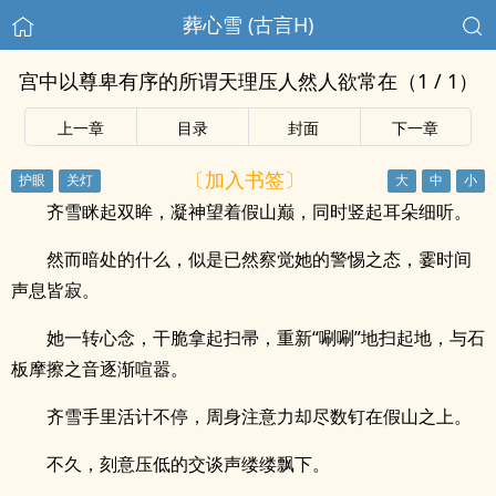
葬心雪 (古言H)
宫中以尊卑有序的所谓天理压人然人欲常在（1 / 1）
上一章
目录
封面
下一章
〔加入书签〕
齐雪眯起双眸，凝神望着假山巅，同时竖起耳朵细听。
然而暗处的什么，似是已然察觉她的警惕之态，霎时间
声息皆寂。
她一转心念，干脆拿起扫帚，重新“唰唰”地扫起地，与石
板摩擦之音逐渐喧嚣。
齐雪手里活计不停，周身注意力却尽数钉在假山之上。
不久，刻意压低的交谈声缕缕飘下。