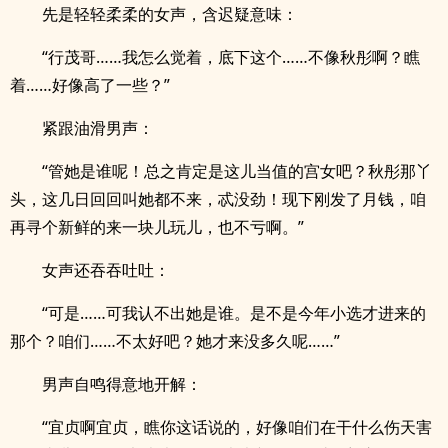
先是轻轻柔柔的女声，含迟疑意味：
“行茂哥……我怎么觉着，底下这个……不像秋彤啊？瞧
着……好像高了一些？”
紧跟油滑男声：
“管她是谁呢！总之肯定是这儿当值的宫女吧？秋彤那丫
头，这几日回回叫她都不来，忒没劲！现下刚发了月钱，咱
再寻个新鲜的来一块儿玩儿，也不亏啊。”
女声还吞吞吐吐：
“可是……可我认不出她是谁。是不是今年小选才进来的
那个？咱们……不太好吧？她才来没多久呢……”
男声自鸣得意地开解：
“宜贞啊宜贞，瞧你这话说的，好像咱们在干什么伤天害