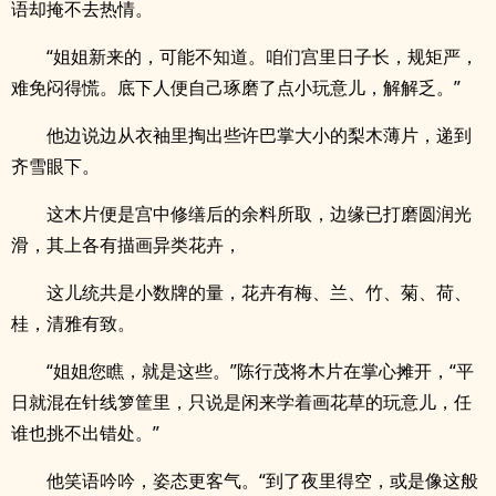
语却掩不去热情。
“姐姐新来的，可能不知道。咱们宫里日子长，规矩严，
难免闷得慌。底下人便自己琢磨了点小玩意儿，解解乏。”
他边说边从衣袖里掏出些许巴掌大小的梨木薄片，递到
齐雪眼下。
这木片便是宫中修缮后的余料所取，边缘已打磨圆润光
滑，其上各有描画异类花卉，
这儿统共是小数牌的量，花卉有梅、兰、竹、菊、荷、
桂，清雅有致。
“姐姐您瞧，就是这些。”陈行茂将木片在掌心摊开，“平
日就混在针线箩筐里，只说是闲来学着画花草的玩意儿，任
谁也挑不出错处。”
他笑语吟吟，姿态更客气。“到了夜里得空，或是像这般