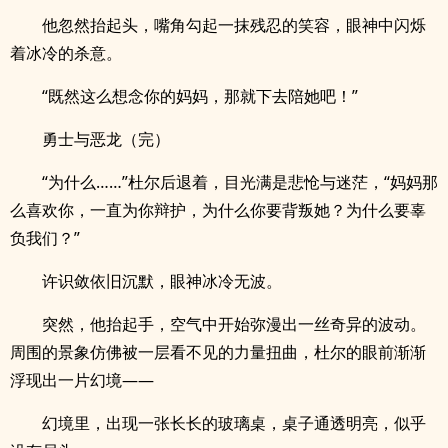
他忽然抬起头，嘴角勾起一抹残忍的笑容，眼神中闪烁
着冰冷的杀意。
“既然这么想念你的妈妈，那就下去陪她吧！”
勇士与恶龙（完）
“为什么……”杜尔后退着，目光满是悲怆与迷茫，“妈妈那
么喜欢你，一直为你辩护，为什么你要背叛她？为什么要辜
负我们？”
许识敛依旧沉默，眼神冰冷无波。
突然，他抬起手，空气中开始弥漫出一丝奇异的波动。
周围的景象仿佛被一层看不见的力量扭曲，杜尔的眼前渐渐
浮现出一片幻境——
幻境里，出现一张长长的玻璃桌，桌子通透明亮，似乎