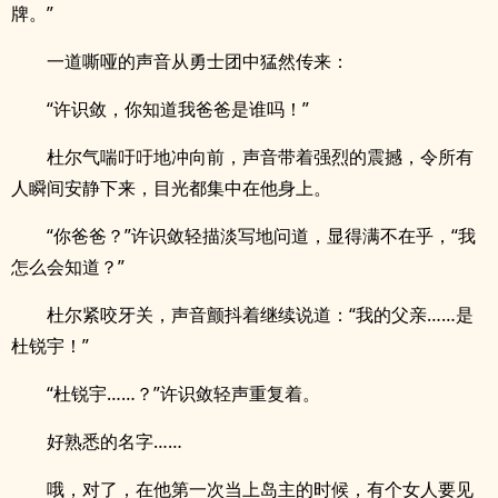
牌。”
一道嘶哑的声音从勇士团中猛然传来：
“许识敛，你知道我爸爸是谁吗！”
杜尔气喘吁吁地冲向前，声音带着强烈的震撼，令所有
人瞬间安静下来，目光都集中在他身上。
“你爸爸？”许识敛轻描淡写地问道，显得满不在乎，“我
怎么会知道？”
杜尔紧咬牙关，声音颤抖着继续说道：“我的父亲……是
杜锐宇！”
“杜锐宇……？”许识敛轻声重复着。
好熟悉的名字……
哦，对了，在他第一次当上岛主的时候，有个女人要见