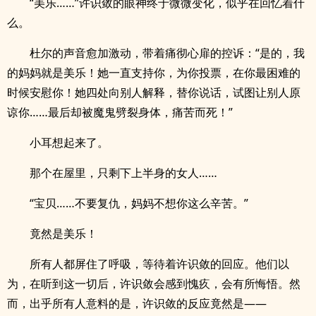
“美乐……”许识敛的眼神终于微微变化，似乎在回忆着什
么。
杜尔的声音愈加激动，带着痛彻心扉的控诉：“是的，我
的妈妈就是美乐！她一直支持你，为你投票，在你最困难的
时候安慰你！她四处向别人解释，替你说话，试图让别人原
谅你……最后却被魔鬼劈裂身体，痛苦而死！”
小耳想起来了。
那个在屋里，只剩下上半身的女人……
“宝贝……不要复仇，妈妈不想你这么辛苦。”
竟然是美乐！
所有人都屏住了呼吸，等待着许识敛的回应。他们以
为，在听到这一切后，许识敛会感到愧疚，会有所悔悟。然
而，出乎所有人意料的是，许识敛的反应竟然是——