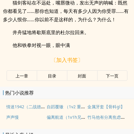
猫剑客站在不远处，嘴唇微动，发出无声的呐喊：既然
你都看见了……那你也知道，每天有多少人因为你受罪……有
多少人恨你……你以前不是这样的，为什么？为什么！
井舟猛地将歇斯底里的杜尔拉回来。
他和铁拳对视一眼，眼中满
〔加入书签〕
上一章
目录
封面
下一页
热门小说推荐
情迷1942（二战德国）
自蹈覆辙 （1v2 重生）
金属牙套【骨科gl】
偏离航道（1v1h兄妹骨科bg）
竹马他有分离焦虑（1v1）
声声慢