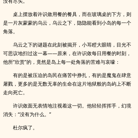
没有尽头。
桌上摆放着许识敛用餐的餐具，而在玻璃桌的下方，则
是一片灰蒙蒙的乌云，乌云之下，隐隐能看到小岛的每一个
角落。
乌云之下的谜题在此刻被揭开，小耳瞪大眼睛，目光不
可思议地扫过这一幕——原来，在许识敛每日用餐的时刻，
他所“欣赏”的，竟然是岛上每一处角落的苦难与哀嚎：
有的是被压迫的岛民在痛苦中挣扎，有的是魔鬼在肆意
屠戮，更多的是无数无辜的生命在这片地狱般的岛屿上不断
走向死亡。
许识敛面无表情地注视着这一切。他轻轻挥挥手，幻境
消失：“没有为什么。”
杜尔疯了。