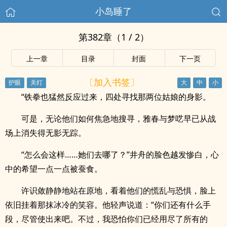
小岛睡了
第382章（1 / 2）
上一章
目录
封面
下一页
〔加入书签〕
“铁拳也猛然反应过来，四处寻找那两位姑娘的身影。
可是，无论他们如何焦急地搜寻，雅春与梦呓早已从战
场上消失得无影无踪。
“怎么会这样……她们去哪了？”井舟的脸色越发惨白，心
中的希望一点一点被蚕食。
许识敛静静地站在原地，看着他们的慌乱与恐惧，脸上
依旧挂着那抹冰冷的笑容。他轻声说道：“你们还有什么手
段，尽管使出来吧。不过，我恐怕你们已经用尽了所有的