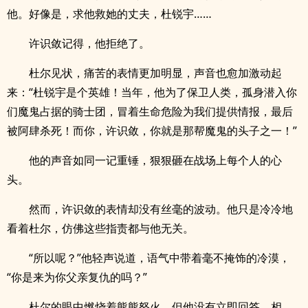
他。好像是，求他救她的丈夫，杜锐宇……
许识敛记得，他拒绝了。
杜尔见状，痛苦的表情更加明显，声音也愈加激动起
来：“杜锐宇是个英雄！当年，他为了保卫人类，孤身潜入你
们魔鬼占据的骑士团，冒着生命危险为我们提供情报，最后
被阿肆杀死！而你，许识敛，你就是那帮魔鬼的头子之一！”
他的声音如同一记重锤，狠狠砸在战场上每个人的心
头。
然而，许识敛的表情却没有丝毫的波动。他只是冷冷地
看着杜尔，仿佛这些指责都与他无关。
“所以呢？”他轻声说道，语气中带着毫不掩饰的冷漠，
“你是来为你父亲复仇的吗？”
杜尔的眼中燃烧着熊熊怒火，但他没有立即回答。相