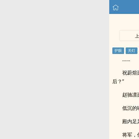
……
祝蔚煊
后？”
赵驰凛
低沉的
殿内足
将军，