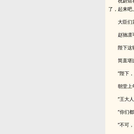
祝蔚煊
了，起来吧
大臣们
赵驰凛
陛下这
简直堪
“陛下
朝堂上
“王大
“你们
“不可