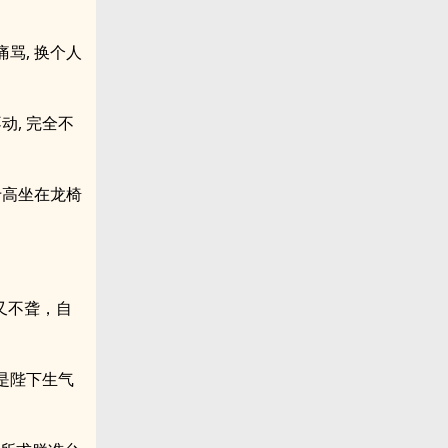
骂, 换个人
动, 完全不
于高坐在龙椅
又不聋，自
是陛下生气