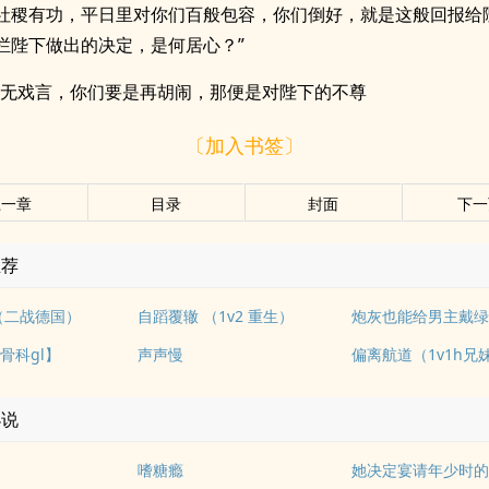
社稷有功，平日里对你们百般包容，你们倒好，就是这般回报给
拦陛下做出的决定，是何居心？”
君无戏言，你们要是再胡闹，那便是对陛下的不尊
〔加入书签〕
上一章
目录
封面
下一
推荐
2（二战德国）
自蹈覆辙 （1v2 重生）
炮灰也能给男主戴绿帽
骨科gl】
声声慢
偏离航道（1v1h兄
小说
嗜糖瘾