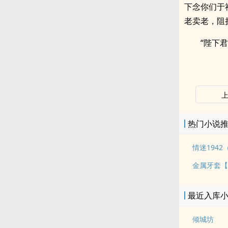
下念你们于
老卖老，阻
“陛下
热门小说
情迷194
金属牙套【
最近入库
倾城坊