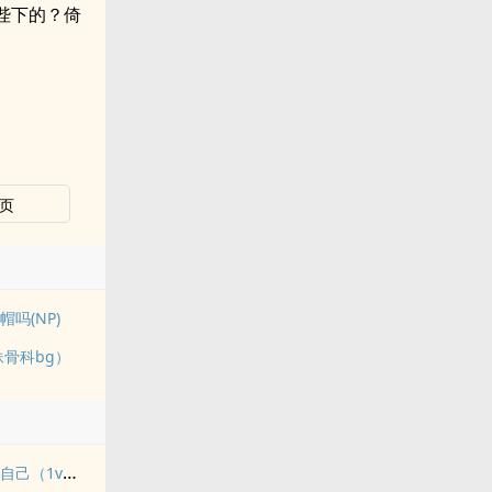
陛下的？倚
页
吗(NP)
妹骨科bg）
她决定宴请年少时的自己（1v1H）