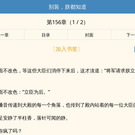
别装，朕都知道
第156章（1 / 2）
上一章
目录
封面
下一
〔加入书签〕
面不改色，等这些大臣们消停下来后，这才淡道：“将军请求朕
面不改色：“立臣为后。”
嗓音传递到大殿的每一个角落，也传到了殿内站着的每一位大臣
足安静了半柱香，落针可闻的静。
你疯了吗？