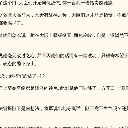
了这个口, 大臣们开始同仇敌忾, 你一言我一语指责赵驰凛。
赵驰凛人高马大，又素有战神之称，大臣们这才只是指责，不敢痛
都要骂掉了。
随他们怎么说，跪在大殿上腰板挺直, 面色冷峻，自是一派巍然不
见他毫无改过之心, 并不因他们的话而有一丝波动，只得寄希望
口表态的陛下身上。
！您听到将军的话了吗？”
面上至始至终都是淡淡的神色, 此刻见他们吵够了，方开口：“朕
法窥探陛下是何想法，将军说出此等疯话，陛下竟不生气吗？还
。