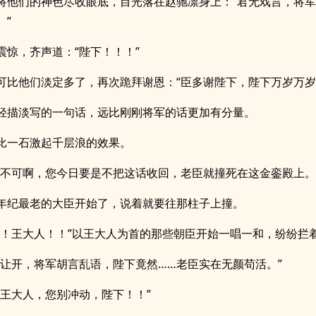
将他们的神色尽收眼底，目光落在赵驰凛身上：“君无戏言，将
。”
震惊，齐声道：“陛下！！！”
可比他们淡定多了，再次跪拜谢恩：“臣多谢陛下，陛下万岁万岁
轻描淡写的一句话，远比刚刚将军的话更加有分量。
比一石激起千层浪的效果。
，不可啊，您今日要是不把这话收回，老臣就撞死在这金銮殿上。
年纪最老的大臣开始了，说着就要往那柱子上撞。
人！王大人！！”以王大人为首的那些朝臣开始一唱一和，纷纷拦
都让开，将军胡言乱语，陛下竟然……老臣实在无颜苟活。”
，王大人，您别冲动，陛下！！”