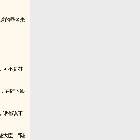
之道的罪名未
，可不是莽
闹，在陛下跟
，话都说不
些大臣：“陛