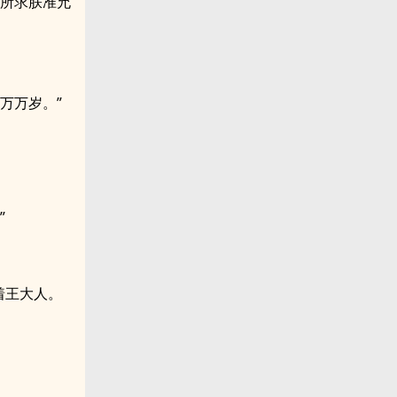
军所求朕准允
万万岁。”
”
着王大人。