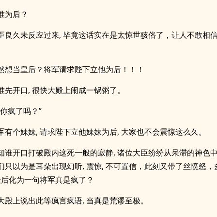
谁为后？
臣良久未反应过来, 毕竟这话实在是太惊世骇俗了，让人不敢相
。
然想当皇后？将军请求陛下立他为后！！！
谁先开口, 很快大殿上闹成一锅粥了。
，你疯了吗？”
军有个妹妹, 请求陛下立他妹妹为后, 大家也不会震惊这么久。
知谁开口打破殿内这死一般的寂静, 诸位大臣纷纷从呆滞的神色中
们只以为是耳朵出现幻听, 震惊, 不可置信，此刻又带了丝愤怒，
 最后化为一句将军真是疯了？
大殿上说出此等疯言疯语, 当真是荒谬至极。