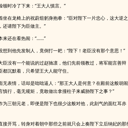
脸顿时冷了下来：“王大人慎言。”
着坐在龙椅上的祝蔚煊躬身抱拳：“臣对陛下一片忠心，这大逆
，还请陛下为臣做主。”
本来还在看热闹：“……”
没想到他先发制人，竟倒打一耙：“陛下！老臣没有那个意思！”
大臣没有一个能说的过赵驰凛，他们先前领教过，将军能言善辩
臣都沉默着，只希望王大人能守住。
面无表情，话却是咄咄逼人：“那王大人是何意？在殿前这般胡
言慎行，毫无规矩，竟敢做出拿撞柱子来威胁陛下之事？”
作为三朝元老，即便是陛下也很少这般对他，此刻气的面红耳赤
直接开骂，转身对着朝中那些之前就只会上奏陛下立后纳妃的那