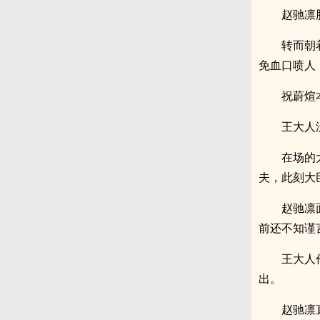
赵驰凛
转而朝
免血口喷人
祝蔚煊
王大人
在场的
夫，此刻大
赵驰凛
前还不知谨
王大人
出。
赵驰凛