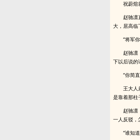
祝蔚煊
赵驰凛
大，居高临
“将军
赵驰凛
下以后说的
“你简
王大人
是靠着那柱
赵驰凛
一人反驳，
“谁知