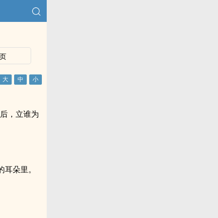
页
立后，立谁为
的耳朵里。