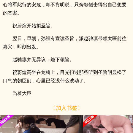
心将军此行的安危，却不肯明说，只旁敲侧击得出自己想要
的答案。
祝蔚煊开始拟圣旨。
翌日，早朝，孙福有宣读圣旨，派赵驰凛带领太医前往
嘉兴，即刻出发。
赵驰凛并无异议，跪下领旨。
祝蔚煊高坐在龙椅上，目光扫过那些听到圣旨明显松了
口气的朝臣们，心里已经没什么波动了。
当着大臣
〔加入书签〕
x