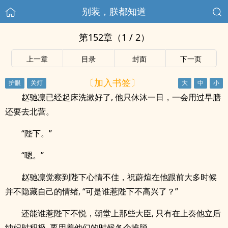
别装，朕都知道
第152章（1 / 2）
上一章
目录
封面
下一页
〔加入书签〕
赵驰凛已经起床洗漱好了, 他只休沐一日，一会用过早膳
还要去北营。
“陛下。”
“嗯。”
赵驰凛觉察到陛下心情不佳，祝蔚煊在他跟前大多时候
并不隐藏自己的情绪, “可是谁惹陛下不高兴了？”
还能谁惹陛下不悦，朝堂上那些大臣, 只有在上奏他立后
纳妃时积极, 要用着他们的时候各个推脱。