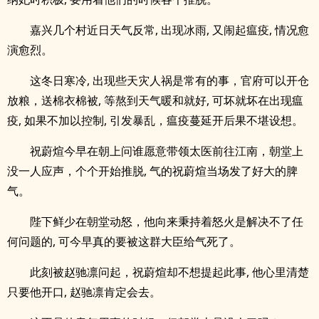
嘉兴几个村近日天气反常, 出现冰雨, 又闹起瘟疫, 情况愈
演愈烈。
这冬日寒冷, 出现些天灾人祸是常有的事，官府可以开仓
放粮，送棉衣棉被, 等熬到天气暖和就好, 可坏就坏在出现瘟
疫, 如果不加以控制, 引发暴乱，瘟疫蔓延开后果不堪设想。
祝蔚煊今早在朝上问谁愿意带领太医前往江南，朝堂上
没一人应声，个个开始推脱, 气的祝蔚煊当场发了好大的脾
气。
陛下鲜少在朝堂动怒，他向来秉持着怒火是解决不了任
何问题的, 可今早真的要被这群大臣给气死了。
此刻被赵驰凛问起，祝蔚煊却不想提起此事, 他心里清楚
只要他开口, 赵驰凛肯定会去。