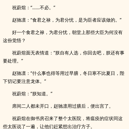
祝蔚煊：“……不必。”
赵驰凛：“食君之禄，为君分忧，是为臣者应该做的。”
好一个食君之禄，为君分忧，朝堂上那些大臣为何没有
这份觉悟？
祝蔚煊面无表情道：“朕自有人选，你回去吧，朕还有事
要处理。”
赵驰凛：“什么事也得等用过早膳，冬日寒不比夏日，陛
下切记要注意龙体。”
祝蔚煊：“朕知道。”
席间二人都未开口，赵驰凛用过膳后，便出宫了。
祝蔚煊在御书房召来了整个太医院，将瘟疫的症状同这
些太医说了一遍，让他们赶紧想出治疗方子。