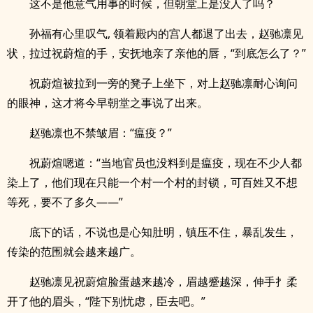
这不是他意气用事的时候，但朝堂上是没人了吗？
孙福有心里叹气, 领着殿内的宫人都退了出去，赵驰凛见
状，拉过祝蔚煊的手，安抚地亲了亲他的唇，“到底怎么了？”
祝蔚煊被拉到一旁的凳子上坐下，对上赵驰凛耐心询问
的眼神，这才将今早朝堂之事说了出来。
赵驰凛也不禁皱眉：“瘟疫？”
祝蔚煊嗯道：“当地官员也没料到是瘟疫，现在不少人都
染上了，他们现在只能一个村一个村的封锁，可百姓又不想
等死，要不了多久——”
底下的话，不说也是心知肚明，镇压不住，暴乱发生，
传染的范围就会越来越广。
赵驰凛见祝蔚煊脸蛋越来越冷，眉越蹙越深，伸手扌柔
开了他的眉头，“陛下别忧虑，臣去吧。”