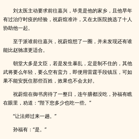
刘太医主动要求前往嘉兴，毕竟是他的家乡，且他早年
有过治疗时疫的经验，祝蔚煊准许，又在太医院挑选了十人
协助他一起。
至于派谁前往嘉兴，祝蔚煊想了一圈，并未发现还有谁
能比赵驰凛更适合。
朝堂大多是文臣，若是发生暴乱，定是制不住的，其他
武将要么年轻，要么空有蛮力，即便用雷霆手段镇压，可如
果不能安抚住那些百姓，效果也不会太好。
祝蔚煊在御书房待了一整日，连午膳都没吃，孙福有瞧
在眼里，劝道：“陛下您多少也吃一些。”
“让法师过来一趟。”
孙福有：“是。”