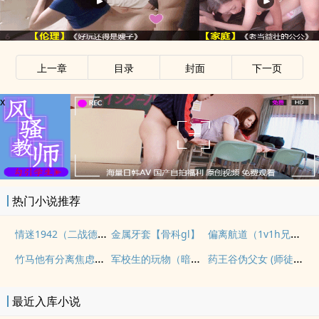
上一章
目录
封面
下一页
x
热门小说推荐
情迷1942（二战德国）
偏离航道（1v1h兄妹骨科bg）
金属牙套【骨科gl】
竹马他有分离焦虑（1v1）
军校生的玩物（暗黑NPH）
药王谷伪父女 (师徒养成)
最近入库小说