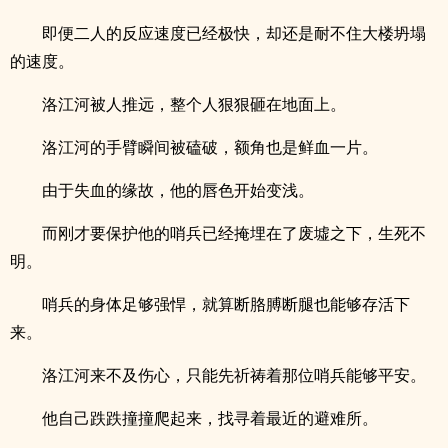
即便二人的反应速度已经极快，却还是耐不住大楼坍塌
的速度。
洛江河被人推远，整个人狠狠砸在地面上。
洛江河的手臂瞬间被磕破，额角也是鲜血一片。
由于失血的缘故，他的唇色开始变浅。
而刚才要保护他的哨兵已经掩埋在了废墟之下，生死不
明。
哨兵的身体足够强悍，就算断胳膊断腿也能够存活下
来。
洛江河来不及伤心，只能先祈祷着那位哨兵能够平安。
他自己跌跌撞撞爬起来，找寻着最近的避难所。