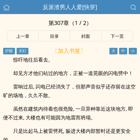
反派渣男人人爱[快穿]
第307章（1 / 2）
上一章
目录
封面
下一页
〔加入书签〕
惊吓地往后看去。
却见方才他们站过的地方，正被一道晃眼的闪电劈中！
雷响过后, 闪电已经消失了，但那声音似乎还存留在这空
旷的场地，久久不散。
虽然在建筑内待着也很危险, 一旦异种靠近这块地方, 即
便不过来, 大楼也有可能因为地震而坍塌。
只是比起马上被雷劈死, 躲进大楼内部暂时还是更安全
的。