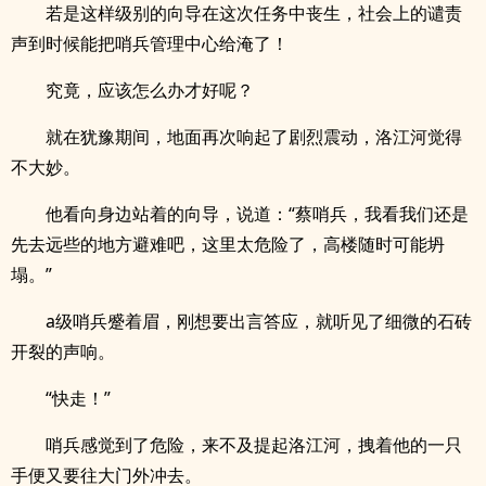
若是这样级别的向导在这次任务中丧生，社会上的谴责
声到时候能把哨兵管理中心给淹了！
究竟，应该怎么办才好呢？
就在犹豫期间，地面再次响起了剧烈震动，洛江河觉得
不大妙。
他看向身边站着的向导，说道：“蔡哨兵，我看我们还是
先去远些的地方避难吧，这里太危险了，高楼随时可能坍
塌。”
a级哨兵蹙着眉，刚想要出言答应，就听见了细微的石砖
开裂的声响。
“快走！”
哨兵感觉到了危险，来不及提起洛江河，拽着他的一只
手便又要往大门外冲去。