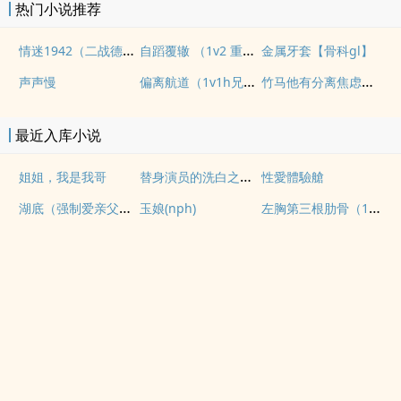
热门小说推荐
情迷1942（二战德国）
自蹈覆辙 （1v2 重生）
金属牙套【骨科gl】
偏离航道（1v1h兄妹骨科bg）
竹马他有分离焦虑（1v1）
声声慢
最近入库小说
替身演员的洗白之路(nph)
姐姐，我是我哥
性愛體驗艙
湖底（强制爱亲父女）
左胸第三根肋骨（1v1伪骨性虐强制）
玉娘(nph)