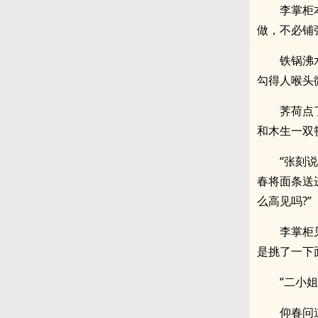
李掌柜
做，不必铺
铁锅沸
勾得人喉头
荠荷点
和木生一双
“张刻
春将面条送
么高见吗?”
李掌柜
是挑了一下
“二小
仰春问