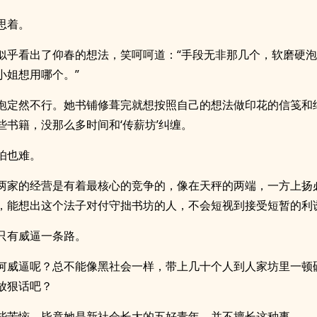
思着。
似乎看出了仰春的想法，笑呵呵道：“手段无非那几个，软磨硬
小姐想用哪个。”
泡定然不行。她书铺修葺完就想按照自己的想法做印花的信笺和
些书籍，没那么多时间和‘传薪坊’纠缠。
怕也难。
两家的经营是有着最核心的竞争的，像在天秤的两端，一方上扬
，能想出这个法子对付守拙书坊的人，不会短视到接受短暂的利
只有威逼一条路。
何威逼呢？总不能像黑社会一样，带上几十个人到人家坊里一顿
放狠话吧？
些苦恼，毕竟她是新社会长大的五好青年，并不擅长这种事。