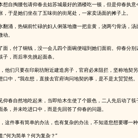
本想自掏腰包请仰春去姑苏城最好的酒楼吃一顿，但是仰春执意
张，于是她们坐在了五味街的街尾处，一家卖汤面的摊子上。
水翻涌，热锅前忙碌的妇人俐落地撒一把韭黄，浇两勺骨汤，汤
微动。
了面，付了铜钱，没一会儿四个面碗便端到她们面前。仰春分别
筷子，而后率先挑起面条。
说，他们只要在印刷坊附近建造房子，官府必来阻拦，坚称地契另
进口中，“我在想，直接去官府询问地契的事，是不是太贸贸然
见仰春自然地吃起来，当即给木生使了个眼色，二人先后动了筷
面条，并未吃进口中，而是先回答了仰春的问题。
姐，这件事有简单的办法，也有复杂的办法，不知道您想要哪一种
道:“何为简单？何为复杂？”