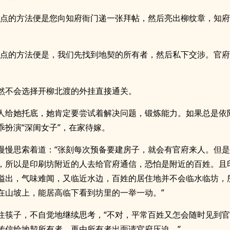
一点的方法便是您向知府衙门递一张拜帖，然后亮出柳纹章，知
一点的方法便是，我们先找到地契的所有者，然后私下交涉。官
然不会选择开柳北渡的外挂直接通关。
人给她托底，她肯定要尝试着解决问题，锻炼能力。如果总是依
乖扮演“深闺女子”，在家待嫁。
慢慢思索着道：“张刻每次预备要建房子，就会有官府来人。但
，所以是印刷坊附近的人去给官府通信，恐怕是附近的百姓。且
溢出，气味难闻，又临近水边，百姓的居住地并不会临水临坊，
在山坡上，能居高临下看到坊里的一举一动。”
住筷子，不自觉地继续思考，“不对，平常百姓又怎会随时见到
传信给地契所有者，再由所有者出面请官府压迫。”