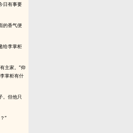
今日有事要
面的香气便
递给李掌柜
有主家。”仰
。李掌柜有什
子。但他只
？”