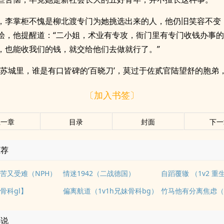
，李掌柜不愧是柳北渡专门为她挑选出来的人，他仍旧笑容不变
狯，他提醒道：“二小姐，术业有专攻，衙门里有专门收钱办事
，也能收我们的钱，就交给他们去做就行了。”
姑苏城里，谁是有口皆碑的‘百晓刀’，莫过于佐贰官陆望舒的胞弟
〔加入书签〕
上一章
目录
封面
下一
推荐
苦又受难（NPH）
情迷1942（二战德国）
自蹈覆辙 （1v2 重
骨科gl】
偏离航道（1v1h兄妹骨科bg）
竹马他有分离焦虑（1
小说