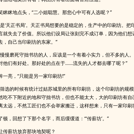
笑眯眯地点头，“二小姐聪慧。那您心中可有人选呢？”
不是‘天正书局’。天正书局想要的是稳定的，生产中的印刷坊。把
言就失去了价值。所以他们设局让张刻完不成订单，因为他们想
去，自己当印刷坊的东家。”
想慢慢磨死守拙书坊的人，应该是一个有着小实力，但不多的人
对他们有好处。那好处的点在于……流失的人才都去哪了呢？”
眸一亮，“只能是另一家印刷坊!”
我筛选的时候有统计过姑苏城里的所有印刷坊，这个印刷坊的规
然吃不下附近的地和守拙书坊，但也不能太大，大的印刷坊有自
离太远，不然工匠们也不会举家搬迁，这样想来，只有一家印刷
了顿，回想了下那个名字，而后缓缓道：“‘传薪坊’。”
让传薪坊放弃那块地契呢？