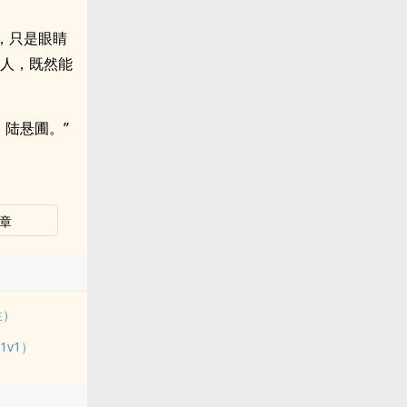
，只是眼睛
的人，既然能
，陆悬圃。”
章
生）
v1）