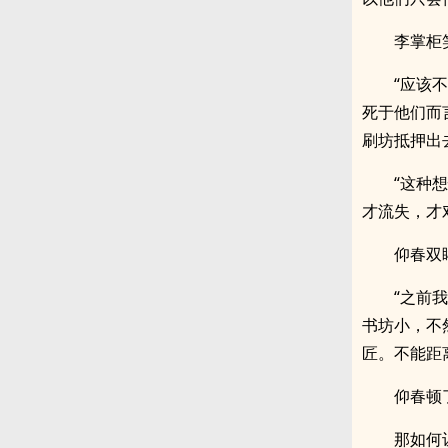
李掌柜
“应该
死于他们而
刷坊抵押出
“这种
才流失，才
仰春双
“之前
书坊小，不
匠。不能距
仰春顿
那如何