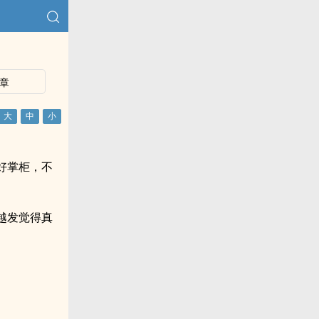
章
好掌柜，不
越发觉得真
。