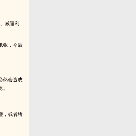
泡、威逼利
纸张，今后
必然会造成
诱。
砸，或者堵