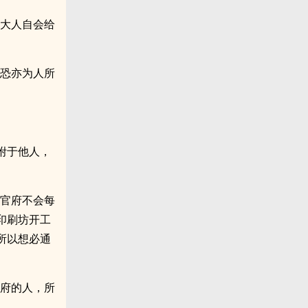
府大人自会给
府恐亦为人所
附于他人，
是官府不会每
印刷坊开工
所以想必通
官府的人，所