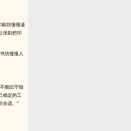
印刷坊慢慢逼
让张刻把印
。书坊慢慢人
模不能比守拙
己稳定的工
坊合适。”