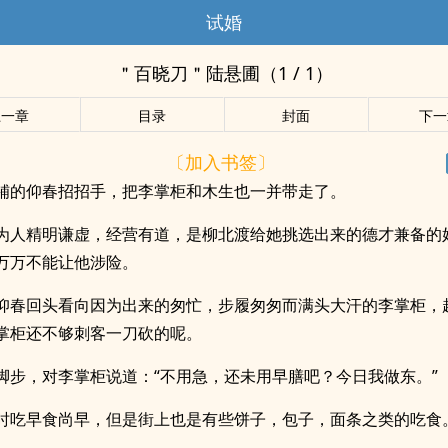
试婚
＂百晓刀＂陆悬圃（1 / 1）
上一章
目录
封面
下一
〔加入书签〕
铺的仰春招招手，把李掌柜和木生也一并带走了。
为人精明谦虚，经营有道，是柳北渡给她挑选出来的德才兼备的
万万不能让他涉险。
仰春回头看向因为出来的匆忙，步履匆匆而满头大汗的李掌柜，
掌柜还不够刺客一刀砍的呢。
脚步，对李掌柜说道：“不用急，还未用早膳吧？今日我做东。”
时吃早食尚早，但是街上也是有些饼子，包子，面条之类的吃食