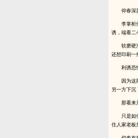
仰春深
李掌柜
诱，端看二
软磨硬
还想印刷一
利诱恐
因为这
另一方下沉
那看来
只是如
住人家老板
仰春有