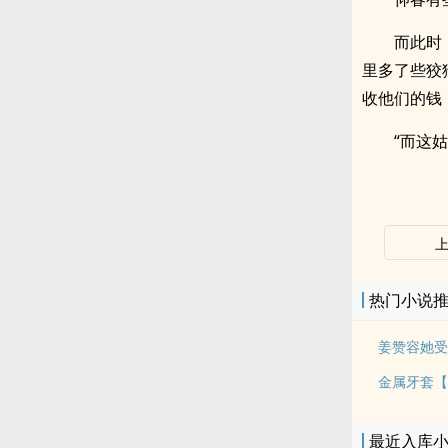
而此时
里多了些狡
收他们的钱
“而这
热门小说
姜赞容她受
金属牙套【
最近入库