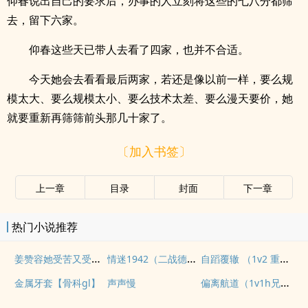
仰春说出自己的要求后，办事的人立刻将这些的七八分都筛
去，留下六家。
仰春这些天已带人去看了四家，也并不合适。
今天她会去看看最后两家，若还是像以前一样，要么规
模太大、要么规模太小、要么技术太差、要么漫天要价，她
就要重新再筛筛前头那几十家了。
〔加入书签〕
上一章
目录
封面
下一章
热门小说推荐
姜赞容她受苦又受难（NPH）
情迷1942（二战德国）
自蹈覆辙 （1v2 重生）
偏离航道（1v1h兄妹骨科bg）
金属牙套【骨科gl】
声声慢