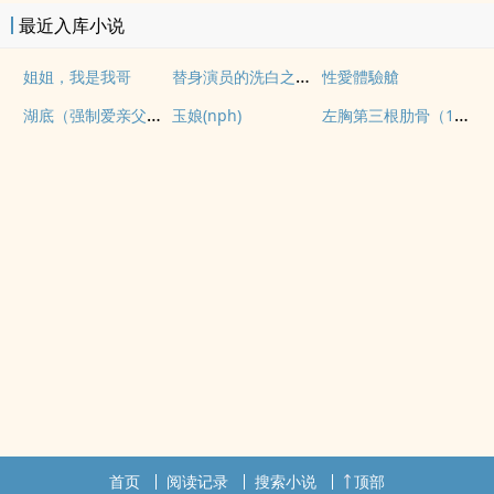
最近入库小说
替身演员的洗白之路(nph)
姐姐，我是我哥
性愛體驗艙
湖底（强制爱亲父女）
左胸第三根肋骨（1v1伪骨性虐强制）
玉娘(nph)
首页
阅读记录
搜索小说
顶部