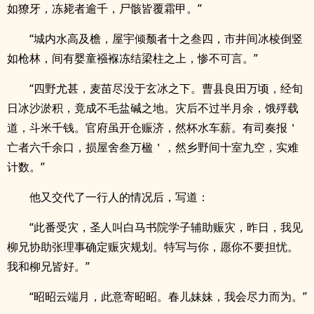
如獠牙，冻毙者逾千，尸骸皆覆霜甲。”
“城内水高及檐，屋宇倾颓者十之叁四，市井间冰棱倒竖
如枪林，间有婴童襁褓冻结梁柱之上，惨不可言。”
“四野尤甚，麦苗尽没于玄冰之下。曹县良田万顷，经旬
日冰沙淤积，竟成不毛盐碱之地。灾后不过半月余，饿殍载
道，斗米千钱。官府虽开仓赈济，然杯水车薪。有司奏报＇
亡者六千余口，损屋舍叁万楹＇，然乡野间十室九空，实难
计数。”
他又交代了一行人的情况后，写道：
“此番受灾，圣人叫白马书院学子辅助赈灾，昨日，我见
柳兄协助张理事确定赈灾规划。特写与你，愿你不要担忧。
我和柳兄皆好。”
“昭昭云端月，此意寄昭昭。春儿妹妹，我会尽力而为。”