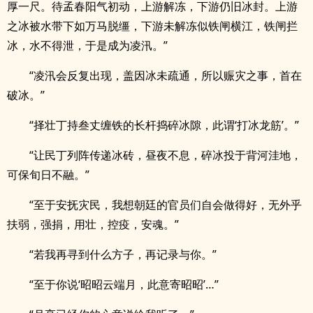
厚一尺。待孟春阳气初动，上游解冻，下游仍旧冰封。上游
之冰被水带下如万马脱缰，下游未解冻似铁闸横江，铁闸拦
冰，水不得泄，于是成为凌汛。”
“凌汛会反复出现，盖因冰未疏通，所以赈灾之事，首在
破冰。”
“择壮丁持叁丈缠铁的长杆捣碎冰隙，此谓‘打冰龙筋’。”
“让民丁列阵传递冰砖，昼夜不息，碎冰投于背河洼地，
可保旬日不融。”
“至于安抚灾民，我想朝廷的官员们自会做得好，无外乎
扶弱，强捐，用壮，控疫，安魂。”
“若我再寻到什么方子，再记录与你。”
“至于你说‘昭昭云端月，此意寄昭昭’…”