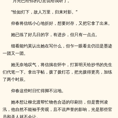
“月亮已经你的心意说给我听了。”
“恰如灯下，故人万里，归来对影。”
仰春将信纸小心地折好，想要封存，又把它拿了出来。
她已练了好几日的字，有进步，但只有一点点。
细看能约莫认出她在写什么，但乍一眼看去仍旧是墨迹
一团又一团。
她无奈地叹气，将信揣在怀中，打算明天给抄书的先生
们代笔一下。拿出字帖，拨了拨灯芯，把光拨得更亮，加练
了两个时辰。
仰春这些时日忙得脚不沾地。
她本想让柳北渡帮忙物色合适的印刷坊，但是曹州凌
汛，他自然不能袖手旁观，且不说声誉的影响，光是那些官
员和圣人就不会让。