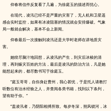
仰春将信件反复看了几遍，为徐庭玉的描述而忧心。
在现代，凌汛已经不是严重的灾害了，无人机和卫星遥
感会实时监控，如果有冰凌阻塞的情况就会安排爆破。气象
局一般就会解决，基本不会上新闻。
仰春最后一次接触到凌汛还是大学时老师在讲地质灾
害。
她绞尽脑汁地回想，从凌汛的产生，到灾后冰棱的清
理，再到赈灾百姓的方法，最后是凌汛的防治方法，凡是她
能想起来的，都尽数书写于徐庭玉。
“庭玉哥哥，自你身赴曹州，我心甚忧，于是托人请教打
听数位有治水经验之人，并查阅各类书籍，找到以下条列，
望有助于你。”
“盖凌汛者，乃阴阳相搏所致。每岁冬深，朔风锁河，冰