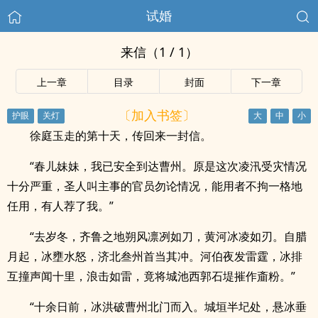
试婚
来信（1 / 1）
上一章
目录
封面
下一章
〔加入书签〕
徐庭玉走的第十天，传回来一封信。
“春儿妹妹，我已安全到达曹州。原是这次凌汛受灾情况
十分严重，圣人叫主事的官员勿论情况，能用者不拘一格地
任用，有人荐了我。”
“去岁冬，齐鲁之地朔风凛冽如刀，黄河冰凌如刃。自腊
月起，冰壅水怒，济北叁州首当其冲。河伯夜发雷霆，冰排
互撞声闻十里，浪击如雷，竟将城池西郭石堤摧作齑粉。”
“十余日前，冰洪破曹州北门而入。城垣半圮处，悬冰垂