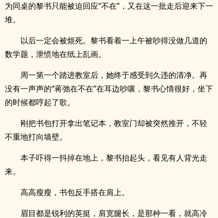
为同桌的黎书只能被迫回应“不在”，又在这一批走后迎来下一
堆。
以后一定会被烦死。黎书看着一上午被吵得没做几道的
数学题，泄愤地在纸上乱画。
周一第一个踏进教室后，她终于感受到久违的清净。再
没有一声声的“蒋弛在不在”在耳边吵嚷，黎书心情很好，坐下
的时候都哼起了歌。
刚把书包打开拿出笔记本，教室门却被突然推开，不轻
不重地打向墙壁。
本子吓得一抖掉在地上，黎书抬起头，看见有人背光走
来。
高高瘦瘦，书包反手搭在肩上。
眉目都是锐利的英挺，肩宽腿长，是那种一看，就高冷