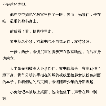
不好惹的类型。
他在空空如也的教室里扫了一眼，倏而目光顿住，停在
唯一显眼的黎书身上。
前后看了看，抬脚往里走。
黎书莫名心紧，抱着书包不自觉后仰，双臂紧绷。
一步，两步，缓慢沉重的脚步声在教室响起，而后在身
边站立。
大半阳光都被高大身形挡住。黎书低着头，察觉到他半
蹲下身。骨节分明的手指在闪烁的视线里拾起女孩粉色封面
的本子，拎着侧边的活页圈，缓缓随着少年的身影直起。
小兔笔记本被放上桌面，他挎包坐下，声音在风中飘
散。