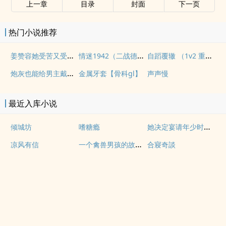
上一章
目录
封面
下一页
热门小说推荐
姜赞容她受苦又受难（NPH）
情迷1942（二战德国）
自蹈覆辙 （1v2 重生）
炮灰也能给男主戴绿帽吗(NP)
金属牙套【骨科gl】
声声慢
最近入库小说
她决定宴请年少时的自己（1v1H）
倾城坊
嗜糖瘾
一个禽兽男孩的故事（母子乱伦）
凉风有信
合寢奇談