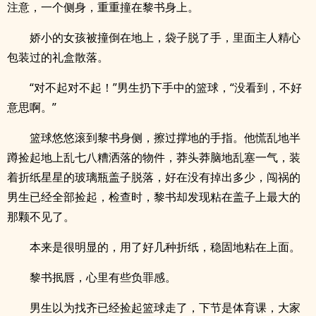
注意，一个侧身，重重撞在黎书身上。
娇小的女孩被撞倒在地上，袋子脱了手，里面主人精心
包装过的礼盒散落。
“对不起对不起！”男生扔下手中的篮球，“没看到，不好
意思啊。”
篮球悠悠滚到黎书身侧，擦过撑地的手指。他慌乱地半
蹲捡起地上乱七八糟洒落的物件，莽头莽脑地乱塞一气，装
着折纸星星的玻璃瓶盖子脱落，好在没有掉出多少，闯祸的
男生已经全部捡起，检查时，黎书却发现粘在盖子上最大的
那颗不见了。
本来是很明显的，用了好几种折纸，稳固地粘在上面。
黎书抿唇，心里有些负罪感。
男生以为找齐已经捡起篮球走了，下节是体育课，大家