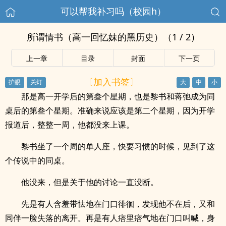
可以帮我补习吗（校园h）
所谓情书（高一回忆妹的黑历史）（1 / 2）
上一章
目录
封面
下一页
〔加入书签〕
那是高一开学后的第叁个星期，也是黎书和蒋弛成为同
桌后的第叁个星期。准确来说应该是第二个星期，因为开学
报道后，整整一周，他都没来上课。
黎书坐了一个周的单人座，快要习惯的时候，见到了这
个传说中的同桌。
他没来，但是关于他的讨论一直没断。
先是有人含羞带怯地在门口徘徊，发现他不在后，又和
同伴一脸失落的离开。再是有人痞里痞气地在门口叫喊，身