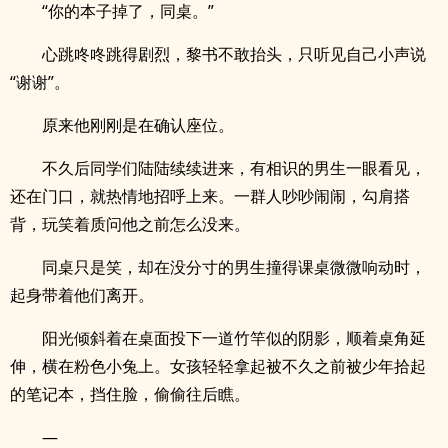
“你的本子掉了，同桌。”
心跳咚咚跳得剧烈，黎书不敢抬头，只听见自己小声说
“谢谢”。
原来他刚刚是在确认座位。
不久后同学们陆陆续续进来，有相识的男生一眼看见，
还在门口，就热情地招呼上来。一群人吵吵闹闹，勾肩搭
背，玩笑着质问他之前怎么没来。
同桌只是笑，却在没分寸的男生撞得课桌微微响动时，
起身带着他们离开。
阳光倾斜着在桌面投下一道竹竿似的阴影，顺着桌角延
伸，横在粉色小兔上。女孩轻轻拿起被不久之前被少年拾起
的笔记本，挡住脸，偷偷往后瞧。
—