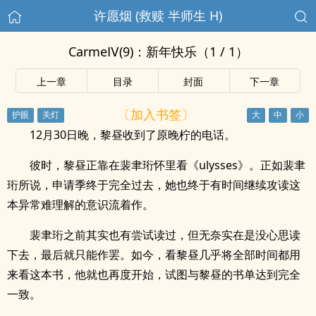
许愿烟 (救赎 半师生 H)
CarmeⅣ(9)：新年快乐（1 / 1）
上一章
目录
封面
下一章
〔加入书签〕
12月30日晚，黎昼收到了原晚柠的电话。
彼时，黎昼正靠在裴聿珩怀里看《ulysses》。正如裴聿
珩所说，申请季终于完全过去，她也终于有时间继续攻读这
本异常难理解的意识流着作。
裴聿珩之前其实也有尝试读过，但无奈实在是没心思读
下去，最后就只能作罢。如今，看黎昼几乎将全部时间都用
来看这本书，他就也再度开始，试图与黎昼的书单达到完全
一致。