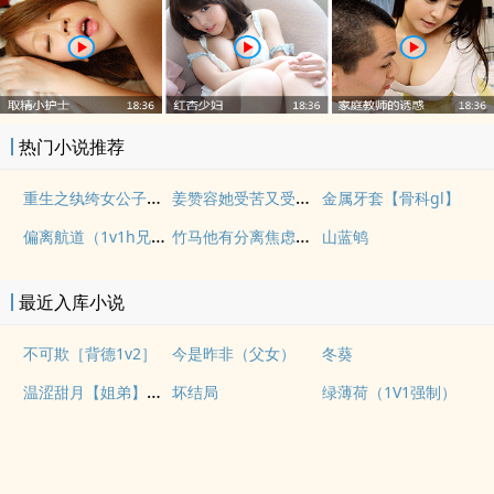
热门小说推荐
重生之纨绔女公子（NPH）
姜赞容她受苦又受难（NPH）
金属牙套【骨科gl】
偏离航道（1v1h兄妹骨科bg）
竹马他有分离焦虑（1v1）
山蓝鸲
最近入库小说
不可欺［背德1v2］
今是昨非（父女）
冬葵
温涩甜月【姐弟】【1v1】
坏结局
绿薄荷（1V1强制）