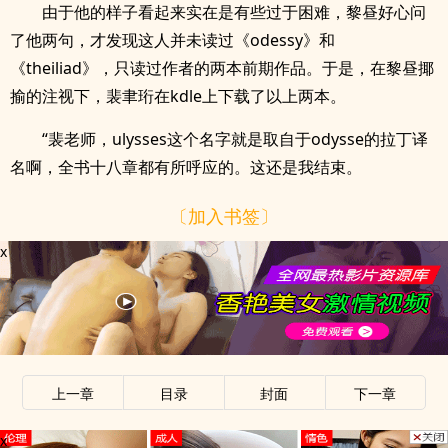
由于他的样子看起来实在是有些过于困难，黎昼好心问
了他两句，才发现这人并未读过《odessy》和
《theiliad》，只读过作者的两本前期作品。于是，在黎昼揶
揄的注视下，裴聿珩在kdle上下载了以上两本。
“裴老师，ulysses这个名字就是取自于odysse的拉丁译
名啊，全书十八章都有所呼应的。这还是我结束。
〔加入书签〕
x
上一章
目录
封面
下一章
x