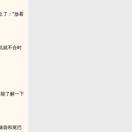
止了：“放着
机就不合时
可能了解一下
脑袋和尾巴