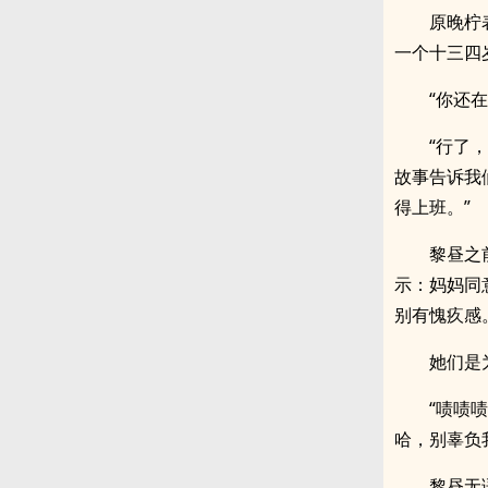
原晚柠
一个十三四
“你还
“行了
故事告诉我
得上班。”
黎昼之
示：妈妈同
别有愧疚感
她们是
“啧啧
哈，别辜负我
黎昼无