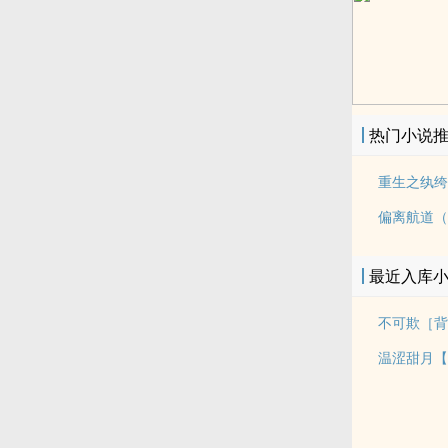
热门小说
重生之纨绔
偏离航道（
最近入库
不可欺［背
温涩甜月【