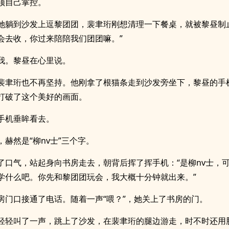
须自己掌控。
她躺到沙发上逗黎团团，裴聿珩刚想清理一下餐桌，就被黎昼制
会去收，你过来陪陪我们团团嘛。”
我。黎昼在心里说。
裴聿珩也不再坚持。他刚拿了根猫条走到沙发旁坐下，黎昼的手
打破了这个美好的画面。
手机垂眸看去。
，赫然是“柳nv士”三个字。
了口气，站起身向书房走去，朝背后挥了挥手机：“是柳nv士，
学什么吧。你先和黎团团玩会，我大概十分钟就出来。”
房门口接通了电话。随着一声“喂？”，她关上了书房的门。
轻轻叫了一声，跳上了沙发，在裴聿珩的腿边游走，时不时还用