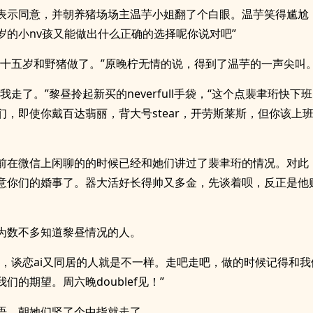
表示同意，并朝养猪场场主温芋小姐翻了个白眼。温芋笑得尴尬
岁的小nv孩又能做出什么正确的选择呢你说对吧”
在十五岁和野猪做了。”原晚柠无情的说，得到了温芋的一声尖叫
，我走了。”黎昼拎起新买的neverfull手袋，“这个点裴聿珩快下
们，即使你戴百达翡丽，背大号stear，开劳斯莱斯，但你该上
前在微信上闲聊的的时候已经和她们讲过了裴聿珩的情况。对此
意你们的婚事了。器大活好长得帅又多金，先谈着呗，反正是他
。
为数不多知道黎昼情况的人。
啧，谈恋ai又同居的人就是不一样。走吧走吧，做的时候记得和
们的期望。周六晚doublef见！”
语，朝她们竖了个中指就走了。