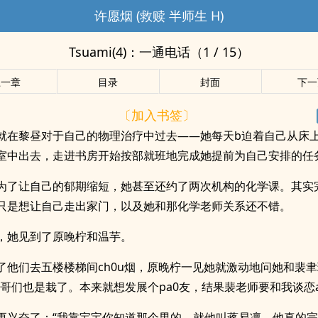
许愿烟 (救赎 半师生 H)
Tsuami(4)：一通电话（1 / 15）
上一章
目录
封面
下一
〔加入书签〕
就在黎昼对于自己的物理治疗中过去——她每天b迫着自己从床
室中出去，走进书房开始按部就班地完成她提前为自己安排的任
为了让自己的郁期缩短，她甚至还约了两次机构的化学课。其实
只是想让自己走出家门，以及她和那化学老师关系还不错。
，她见到了原晚柠和温芋。
了他们去五楼楼梯间ch0u烟，原晚柠一见她就激动地问她和裴
“哥们也是栽了。本来就想发展个pa0友，结果裴老师要和我谈恋a
更兴奋了：“我靠宝宝你知道那个男的，就他叫蒋易凛，他真的