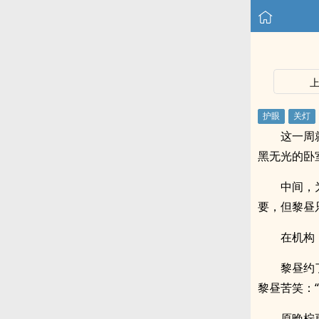
这一周
黑无光的卧
中间，
要，但黎昼
在机构
黎昼约
黎昼苦笑：
原晚柠