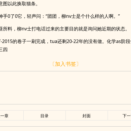
意图以此换取猫条。
伸手0了0它，轻声问：“团团，柳nv士是个什么样的人啊。”
昼所料，柳nv士打电话过来的主要目的就是询问她近期的状态。
007-2015的卷子一刷完成，tua还剩20-22年的没有做。化学as
三四
〔加入书签〕
上一章
目录
封面
下一