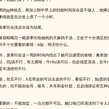
周的jg神状态，再加上附中早上的到校时间实在是不做人，他俩
事情就是在沙发上亲了一个小时。
裴聿珩去洗凉水澡为结尾。
黎昼刚喝完一碗裴聿珩给她炖的天麻鸽子汤，正处于十分满足的
并不十分重要的事情：b如，明天吃什么。
的，裴聿珩在这一周的时间内找出了她可以接受的食物：禽类放
以，但j汤不行，有土腥味；牛r0u汤可以，但必须是清汤，且牛r
是羊汤绝对不行。
汤，丝瓜不行，h瓜带皮的可以去皮的不行，番茄不行，加j蛋的
欢的，但不能加金耳，银耳，木耳和金针菇，且必须保证有五种
重要的：不能加盐，一点点都不可以。她口味已经清淡到了令人