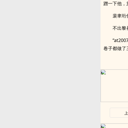
蹭一下他，
裴聿珩
不出黎
“at2
卷子都做了
x
x