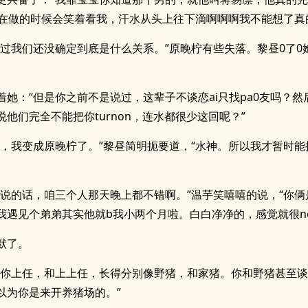
他在做的时候会笑着看我，汗水从头上往下滴啊啊啊我不能想了真
不过我们还没确定到底是什么关系。”原晚柠有些失落。黎昼0了0
着她：“但是你之前不是说过，这辈子不谈恋ai只找pa0友吗？然
他们完全不能把你turnon，连水都很少这回呢？”
话，我变成原晚柠了。”黎昼简明扼要道，“水神。所以我才暂时能
么说的话，咱三个人那天晚上都不错啊。”温芋笑嘻嘻的说，“你俩
我遇见个弟弟其实他就b我小两个月啦。白白净净的，感觉就很ne
默了。
，你上任，和上上任，长得分别像野猪，和家猪。你和野猪甚至
以为你是来开养猪场的。”