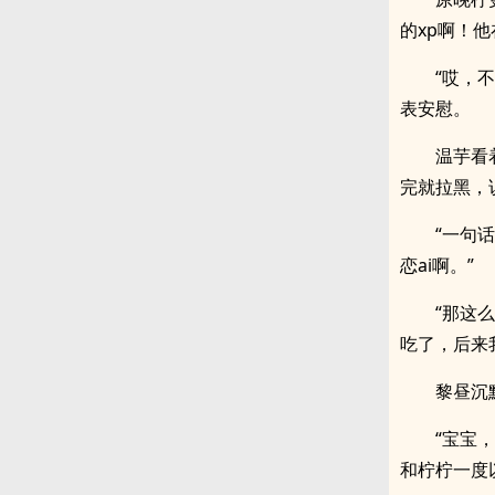
的xp啊！
“哎，
表安慰。
温芋看
完就拉黑，说
“一句
恋ai啊。”
“那这
吃了，后来
黎昼沉
“宝宝
和柠柠一度