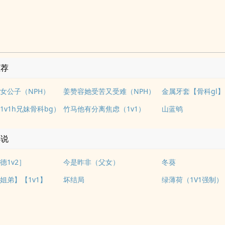
推荐
女公子（NPH）
姜赞容她受苦又受难（NPH）
金属牙套【骨科gl】
1v1h兄妹骨科bg）
竹马他有分离焦虑（1v1）
山蓝鸲
小说
德1v2］
今是昨非（父女）
冬葵
姐弟】【1v1】
坏结局
绿薄荷（1V1强制）