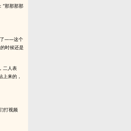
：“那那那那
。
班了——这个
班的时候还是
，二人表
贴上来的，
我们打视频