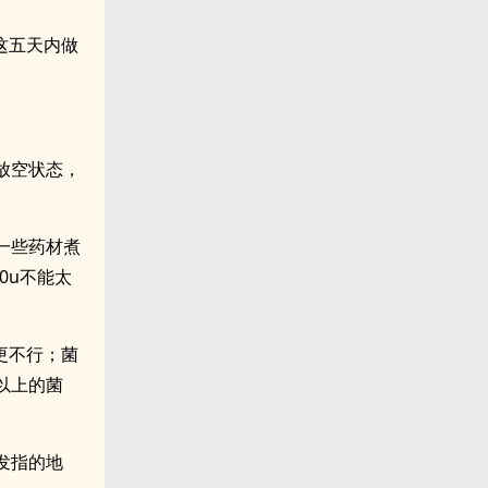
这五天内做
放空状态，
一些药材煮
0u不能太
更不行；菌
以上的菌
发指的地