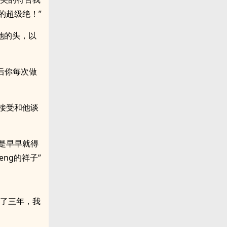
的超级绝！”
她的头，以
后你每次做
接受和他谈
是早早就得
ng的祥子”
谈了三年，我