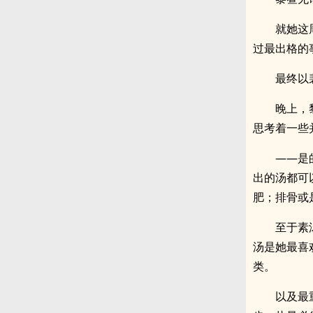
就她这
过最出格的
最终以
晚上，
思考着一些
——是
出的汤都可
肥；排骨或
至于素
汤是她最喜
类。
以及最