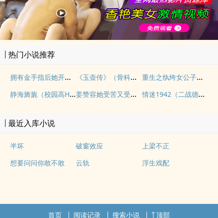
热门小说推荐
拥有金手指后她开始为所欲为（nph）
《玉壶传》（骨科）（兄妹）（np）
重生之纨绔女公子（NPH）
静海旖旎（校园高H）
姜赞容她受苦又受难（NPH）
情迷1942（二战德国）
最近入库小说
半坏
破窗效应
上梁不正
想要问问你敢不敢
云轨
浮生戏配
首页
阅读记录
搜索小说
顶部