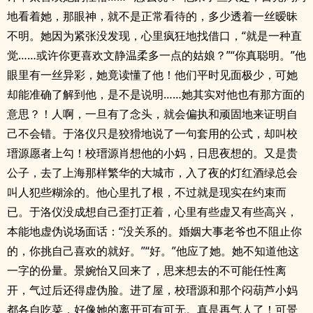
地看着她，那眼神，就不是正常看待的，多少透着一丝暧昧
不明。她因为紧张没发现，心里疯狂地找借口，“就是一种直
觉……或许你更喜欢文静温柔多一点的姑娘？”“你真聪明。”他
眼里有一丝异彩，她竟读懂了他！他们平时见面极少，可她
却能准确了解到他，是不是说明……她其实对他也有那方面的
意思？！人啊，一旦有了念头，就会偏执和顽固地来证明自
己不会错。于洛仪只是狡猾地说了一句套用的公式，却叫校
瑨源愿者上勾！校瑨源肖想他的小妈，日思夜想的。又是贵
公子，去了上海那样繁华的大城市，入了夜的灯红酒绿总会
叫人犯些糊涂的。他心里扎了根，不过就是现实在约束而
已。于洛仪没成想自己歪打正着，心里有些虚又有些高兴，
本能地虚伪说场面话：“没关系的。婚姻大事老爷也不阻止你
的，你挑自己喜欢的就好。”“好。”他应了她。她不知道他这
一字的份量。景婉怡又回来了，思来想去的不可能任性离
开，气过后还得虚伪脸。进了屋，校瑨源和那个闷葫芦小妈
都各自吃菜，好像她的离开可有可无。真是再气人了！可景