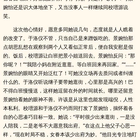
婉怡还是识大体地坐下，又当没事人一样继续同校瑨源说
笑。
这次他心情好，愿意多同她说几句，态度就是人人瞧着
的改变了。于洛仪不管，只当自己是来蹭饭吃的。景婉怡那
点胡思乱想在观察到两个人又看似正常后，便自我安慰是假
的。饭后，校瑨源让白班把景小姐送回去。景婉怡反问：“那
你呢？！”“我陪小妈在附近逛逛。等白班回来再回家。”“……”
景婉怡的眼睛又开始泛红了！可她没立场再去质问或者纠缠
什么的。于洛仪听说继子要带她逛街，心里那是高兴的！巴
不得白班慢慢送，这样她逗留在外的时间就长。哪里还留意
景婉怡看她的眼神不善。许该是从这里也能发现端倪，人性
本私利。校瑨源和于洛仪不约而同打发了景婉怡，揣怀着各
自的心思凑巧目标一致。她说：“平时很少出来逛街，一是没
人陪我，二是老爷不大愿意我出府。”在这点上他父子心思一
样，“现在时局不稳，女眷本该少出府为妙。”他目光专注地盯