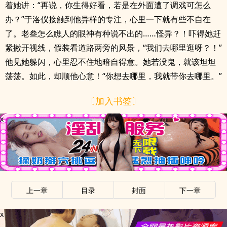
着她讲：“再说，你生得好看，若是在外面遭了调戏可怎么
办？”于洛仪接触到他异样的专注，心里一下就有些不自在
了。老叁怎么瞧人的眼神有种说不出的……怪异？！吓得她赶
紧撇开视线，假装看道路两旁的风景，“我们去哪里逛呀？！”
他见她躲闪，心里忍不住地暗自得意。她若没鬼，就该坦坦
荡荡。如此，却顺他心意！“你想去哪里，我就带你去哪里。”
〔加入书签〕
x
上一章
目录
封面
下一章
x