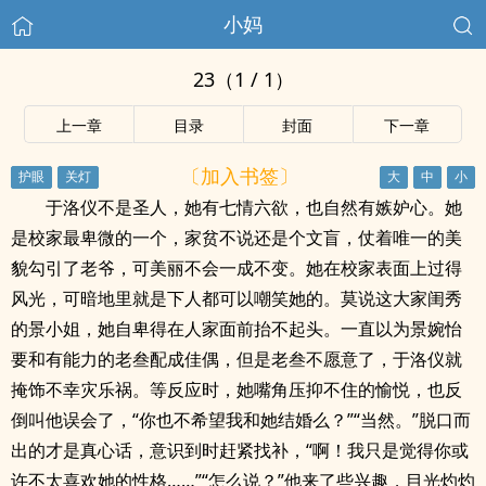
小妈
23（1 / 1）
上一章
目录
封面
下一章
〔加入书签〕
于洛仪不是圣人，她有七情六欲，也自然有嫉妒心。她
是校家最卑微的一个，家贫不说还是个文盲，仗着唯一的美
貌勾引了老爷，可美丽不会一成不变。她在校家表面上过得
风光，可暗地里就是下人都可以嘲笑她的。莫说这大家闺秀
的景小姐，她自卑得在人家面前抬不起头。一直以为景婉怡
要和有能力的老叁配成佳偶，但是老叁不愿意了，于洛仪就
掩饰不幸灾乐祸。等反应时，她嘴角压抑不住的愉悦，也反
倒叫他误会了，“你也不希望我和她结婚么？”“当然。”脱口而
出的才是真心话，意识到时赶紧找补，“啊！我只是觉得你或
许不太喜欢她的性格……”“怎么说？”他来了些兴趣，目光灼灼