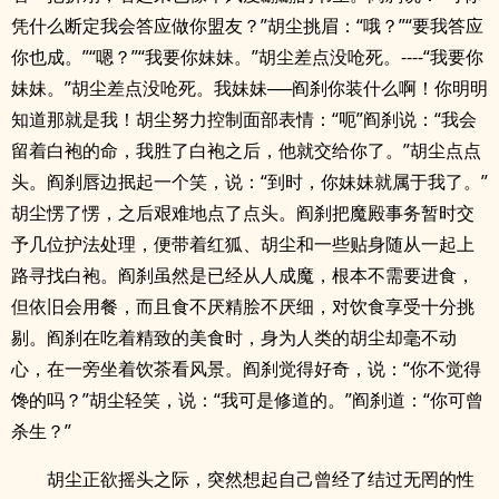
凭什么断定我会答应做你盟友？”胡尘挑眉：“哦？”“要我答应
你也成。”“嗯？”“我要你妹妹。”胡尘差点没呛死。----“我要你
妹妹。”胡尘差点没呛死。我妹妹──阎刹你装什么啊！你明明
知道那就是我！胡尘努力控制面部表情：“呃”阎刹说：“我会
留着白袍的命，我胜了白袍之后，他就交给你了。”胡尘点点
头。阎刹唇边抿起一个笑，说：“到时，你妹妹就属于我了。”
胡尘愣了愣，之后艰难地点了点头。阎刹把魔殿事务暂时交
予几位护法处理，便带着红狐、胡尘和一些贴身随从一起上
路寻找白袍。阎刹虽然是已经从人成魔，根本不需要进食，
但依旧会用餐，而且食不厌精脍不厌细，对饮食享受十分挑
剔。阎刹在吃着精致的美食时，身为人类的胡尘却毫不动
心，在一旁坐着饮茶看风景。阎刹觉得好奇，说：“你不觉得
馋的吗？”胡尘轻笑，说：“我可是修道的。”阎刹道：“你可曾
杀生？”
胡尘正欲摇头之际，突然想起自己曾经了结过无罔的性