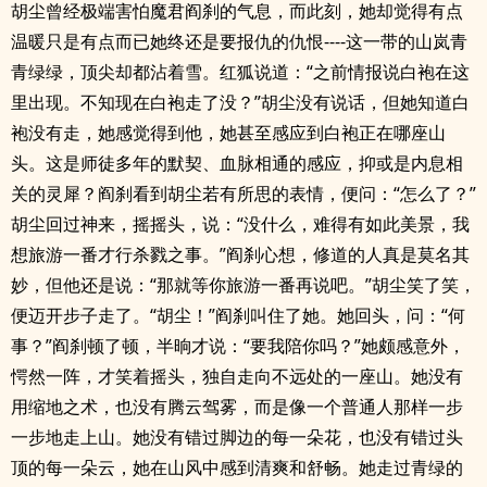
胡尘曾经极端害怕魔君阎刹的气息，而此刻，她却觉得有点
温暖只是有点而已她终还是要报仇的仇恨----这一带的山岚青
青绿绿，顶尖却都沾着雪。红狐说道：“之前情报说白袍在这
里出现。不知现在白袍走了没？”胡尘没有说话，但她知道白
袍没有走，她感觉得到他，她甚至感应到白袍正在哪座山
头。这是师徒多年的默契、血脉相通的感应，抑或是内息相
关的灵犀？阎刹看到胡尘若有所思的表情，便问：“怎么了？”
胡尘回过神来，摇摇头，说：“没什么，难得有如此美景，我
想旅游一番才行杀戮之事。”阎刹心想，修道的人真是莫名其
妙，但他还是说：“那就等你旅游一番再说吧。”胡尘笑了笑，
便迈开步子走了。“胡尘！”阎刹叫住了她。她回头，问：“何
事？”阎刹顿了顿，半晌才说：“要我陪你吗？”她颇感意外，
愕然一阵，才笑着摇头，独自走向不远处的一座山。她没有
用缩地之术，也没有腾云驾雾，而是像一个普通人那样一步
一步地走上山。她没有错过脚边的每一朵花，也没有错过头
顶的每一朵云，她在山风中感到清爽和舒畅。她走过青绿的