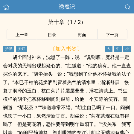
诱魔记
第十章（1 / 2）
上一章
目录
封面
下一页
〔加入书签〕
胡尘回过神来，沈思了一阵，说：“说到底，魔君是一定
会对我的无端出现起疑心的。”红狐道：“他的确有。他一直查
探你的来历。”胡尘抬头，说：“我想到了让他不怀疑我的法子
了。”本已干枯的花瓣洒到冒着热气的清水里，渐渐舒展，恢
复了润泽的玉白，杭白菊片片层层叠叠，浮在清茶上。书生
模样的胡尘把茶杯移到阎刹跟前，给他一个安静的笑容。阎
刹道：“菊花茶？”“味道非常不错。”胡尘自己喝了一口。阎刹
也饮了一小口，果然清新甘香。胡尘说：“菊花茶现在就有得
喝了，但是菊花酒，恐怕要等到明年重阳了。”“没关系，我可
以等。”阎刹平静地答。阎刹眼神的专注让胡尘无端地有些心