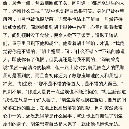
命，脸色一僵，然后幽幽点了头。阎刹道：“都是杀过生的人
了，还顾什么口戒？”胡尘也觉得自己很可笑。身体已被欲望
所污，心灵也被仇恨所蔽，连双手也沾上了鲜血，居然还持
续戒食修行。阎刹捕捉到胡尘眼神中伤痛，心竟也跟着揪紧
了。阎刹顿时没了食欲，便命人撤下了饭菜，遣退了随从
们。屋子里只剩下他和胡尘。他看着胡尘半晌，才说：“我倒
觉得你是不错的。”胡尘蹙眉，问：“什么不错？”“不错的修道
人。即使你有了仇恨，但灵魂还是与我不同的。”阎刹耸肩，
说“虽然一副清冷的模样，但一路上你对穷病无依之人的照顾
我可是看到的。而且当初你还为了救那座城池的人和我起了
冲突。”胡尘说：“那不是不错的修道人，是不错的人而已。”
阎刹不解。“修道人是要一点尘埃也不能沾染的。”胡尘黯然道
“我现在只是一个好人罢了。”胡尘落寞地挨在窗边，窗外的阳
光落在她的脸上，在地上投射出落寞的阴影。阎刹突然觉得
心中一紧，还没想得清是什么回事，就迈步上前拥住了胡尘
瘦削的身子。胡尘想着自己是太累了，就让他抱抱也无妨。