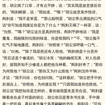
慌，胡尘抿了口茶，才有点平静，说：“其实我是故意接近你
的。”阎刹眯眼，说：“我知道。”“哦？”胡尘故意装作惊讶。
阎刹道：“我不是笨蛋。”“那么聪明蛋，”胡尘带点调侃的口气
说“你可知道我接近你是为了什么？”阎刹又喝了一杯茶，说：
“仇恨。”“哦？”胡尘这次是真的吃惊。阎刹平静地说：“我是
魔鬼，我能嗅到仇恨的味道。你是恨我吗？”“不。”胡尘脸不
红气不喘地撒谎。阎刹问：“你恨谁？”胡尘深呼吸一口气，
说：“白袍。”“除了我居然还有人恨他。”阎刹倒是十分意外
“而且还是个修道的。”胡尘冷笑：“他的确很完美，对人也很
好。据我所知不少修道人都把他当神看。”阎刹好奇了：“那你
为何恨他？”胡尘说：“那你又为什么恨他？”阎刹沈吟半晌，
才说：“我不问你，你也别问我。”“这样最好。”胡尘把手中的
折扇合上。“你恨他，为何接近我？”“只因我知道你也恨他。”
胡尘说“我想知你是怎样的，看你做我盟友是否合适。”阎刹凝
睇着坐在桌子对面的胡尘，胡尘依旧是青衣书生装，手中握
着一把折扇，看起来也像个风度翩翩的书生。阎刹说：“可你