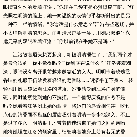
眼睛直勾勾的看着江洛，“你现在已经不担心贺思应了呢。”灯
光照在明清的脸上，她一向温婉的表情似乎都折射出的是另
一种不一样的情绪。“你这话是什么意思？”江洛有些迟疑，并
不太理解明清的思路。而明清只是笑一笑，用她那双似乎永
远无辜的双眼看着江洛：“你以前很在乎她不是吗？”
江洛皱着眉头想要起身，却被明清摁住了，“我们两个才
是最合适的，你不觉得吗？”“你到底在说什么？”江洛装着糊
涂，眼睛没有离开眼前越来越靠近的女人。明明带着玫瑰熏
香味的礼服下仍散发着轻轻的皂香味……明清半俯下身来，轻
轻地用唇舌舔舐着江洛的嘴角。她能感受到江洛浑身的僵
硬，同时能察觉到她的不抗拒。一个值得庆祝的信号不是
吗？她看着江洛闭上她的眼睛，将她们的唇舌相勾连，吃过
点心的清香而不黏腻的唇齿吸引着明清一步步地深入。不止
是过了多久，明清眼里才带着情迷结束了她们之间的亲吻。
她将她埋在江洛的颈窝里，细细嗅着她身上若有若无的香