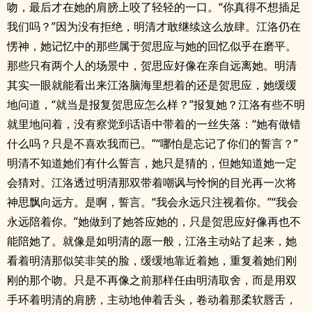
吻，最后才在她的肩膀上咬了轻轻的一口。“你真得不想插足
我们吗？”因为没有拒绝，明清才敢继续这么放肆。江洛仍在
愣神，她记忆中的那些属于贺思应与她的回忆似乎在磨平。
那些只有两个人的场景中，贺思应好像在亲自远离她。明清
其实一眼就能看出来江洛脑海里想着的还是贺思应，她缓缓
地问道，“就当是报复贺思应怎么样？”报复她？江洛有些不明
就里地问着，没有察觉到话语中带着的一丝失落：“她有做错
什么吗？只是不喜欢我而已。”“哪怕是忘记了你们的誓言？”
明清不知道她们有什么誓言，她只是猜的，但她知道她一定
会猜对。江洛透过明清那双带着嘲讽与怜悯的目光再一次将
神思飘向远方。是啊，誓言。“我会永远只注视着你。”“我会
永远陪着你。”她做到了她答应她的，只是贺思应好像再也不
能陪她了。就像是如明清的愿一般，江洛主动站了起来，她
看着明清那似笑非笑的脸，缓缓地靠近着她，重复着她们刚
刚的那个吻。只是不再像之前那样任由明清取舍，而是用双
手环着明清的肩膀，主动地伸着舌头，卷动着那柔软唇舌，