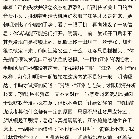
幸着自己的头发并没怎么被红酒泼到。听到侍者关上门的声
音后不久，推测着明清大概换好衣服了江洛才又走进来。她
朝明清比了个嘘的手势，看了一眼手机，再向她发了一条信
息：你试试能不能把门打开。明清走上前，尝试开门后果不
其然发现门是被锁上的。她脸上终于出现了一丝慌张，却也
很快镇定下来，询问江洛发生了什么。江洛只是摇摇头，“你
先拍门假装发现自己被锁住的恐惧。”一切如江洛的话照做，
半晌以后门外都没有声音。“你被锁住了呢。”江洛一脸同情的
模样，好似和明清一起被锁在这房内的不是她一般。明清哑
然，半晌才试探的问道：“贺耀？”江洛点点头，才跟明清分析
起来，“贺思应和贺耀一直不太对付，虽然看起来贺思应她对
于钱财权势没那么在意，但她不会拱手让给贺耀的。”震山敲
虎或者其他什么都有一定的原因，只是不想让贺思应好过，
所以锁起了明清，恶趣味真是满满的。江洛施施然地坐在了
床上，一副闲适的模样：“不过你不用担心。贺耀上不来，我
让林霖拖住他了。”真是放松啊……明清就站在床前，低着头