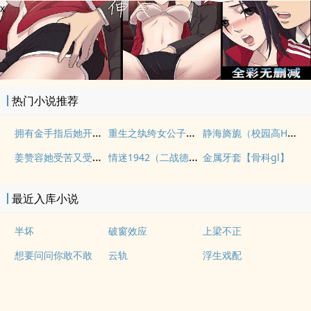
x
热门小说推荐
拥有金手指后她开始为所欲为（nph）
重生之纨绔女公子（NPH）
静海旖旎（校园高H）
姜赞容她受苦又受难（NPH）
情迷1942（二战德国）
金属牙套【骨科gl】
最近入库小说
半坏
破窗效应
上梁不正
想要问问你敢不敢
云轨
浮生戏配