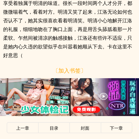
享受着独属于明清的味道。很长一段时间两个人才分开，都
微微喘着气，看着对方。明清又笑了起来，江洛无论如何也
否认不了，她其实很喜欢看着明清笑。明清小心地解开江洛
的礼服，细细地吻在了胸口上面，再是用舌头舔舐着那一片
柔软。乍然间被清凉的触感接触，江洛还有些许不适应，只
是她内心久违的欲望似乎在叫嚣着她顺从下去。卡在这里不
好意思（
〔加入书签〕
x
上一章
目录
封面
下一章