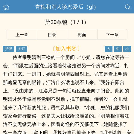
青梅和别人谈恋爱后（gl）
第20章锁（1 / 1）
上一章
目录
封面
下一章
〔加入书签〕
侍者带明清到三楼的一个房间，“小姐，请您在这等待一
会。”而跟在后面的江洛看着侍者走进另一个房间才靠近，打
开门进来。一进门，她就与明清四目对上。尤其是看上明清
那略显无辜的眼神，江洛什么话也说不出来。“我躲在阳台
上。”没由来的，江洛只是一句话就径直走向了阳台。此刻的
明清才终于像是察觉到不对劲，抿了抿嘴。侍者没一会儿就
送来了几件新的礼服，语气及其恭敬，“小姐，您的礼服我们
贺家会进行赔偿。这是夫人让我给您准备的。”明清相信着江
洛不会无缘无故上来，因着奇怪的不安催促下，她随意指了
指一条衣服。“留下吧。我换好自己就会下去。”明清说道，庆