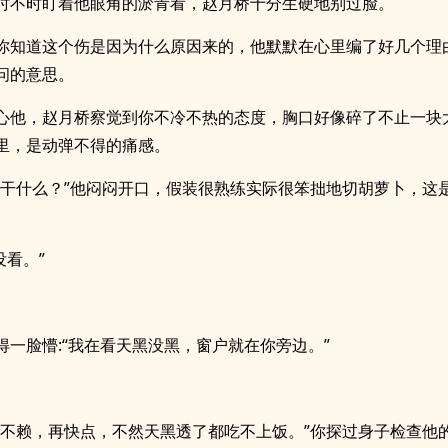
时不时盯着他眼角的淤青看，赵月桥十分生硬地别过脸。
你知道这个伤是因为什么原因来的，他默默在心里编了好几个理
问的意思。
心他，赵月桥察觉到你不冷不热的态度，胸口好像碎了不止一块
里，是动弹不得的痛感。
我干什么？”他闷闷开口，假装很熟练实际很笨拙地切胡萝卜，这
没看。”
得一脸懵:“我在看天黑没黑，窗户就在你旁边。”
真不赖，再快点，不然天黑透了都吃不上饭。”你探过身子检查他