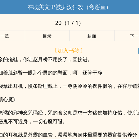
在耽美文里被痴汉狂攻（弯掰直）
20（1 / 1）
上一章
目录
封面
下一
〔加入书签〕
余的拖鞋，你让赵月桥不用换了，直接进。
绷着脸斜瞥一眼那个男的的鞋面，呵，还算干净。
袋拿出耳机，慢条斯理戴上，一尊阴冷冷的摆件似的，在客厅镇
镇心魔》
诡谲的邪神念咒诵经，咒的含义却是求十方诸佛加持庇佑，使所
恶鬼不可近身，一切心魔可退。
曲的耳机线是外露的血管，潺潺地向身体最重要的器官提供养分