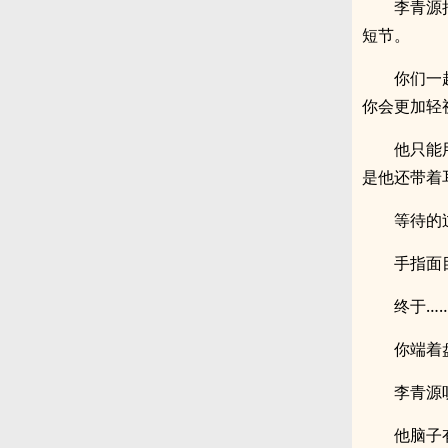
李青源
短节。
你们一
你会更加轻
他只能
是他还带着
等待的
手指面
终于…
你端着
李青源
他脑子