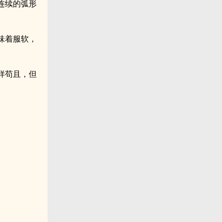
连续的弧形
味着服软，
样苟且，但