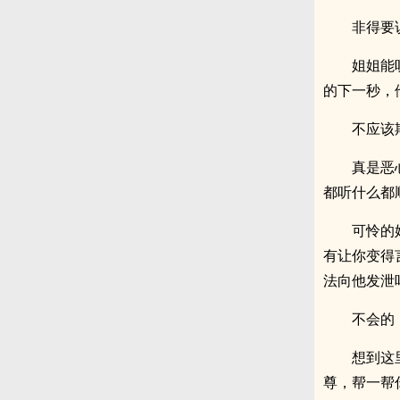
非得要
姐姐能
的下一秒，
不应该
真是恶
都听什么都
可怜的
有让你变得
法向他发泄
不会的
想到这
尊，帮一帮