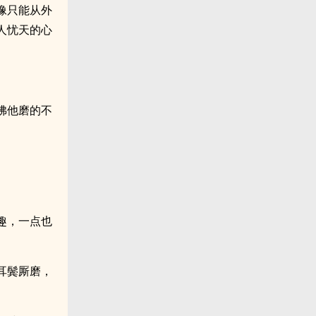
像只能从外
人忧天的心
佛他磨的不
趣，一点也
耳鬓厮磨，