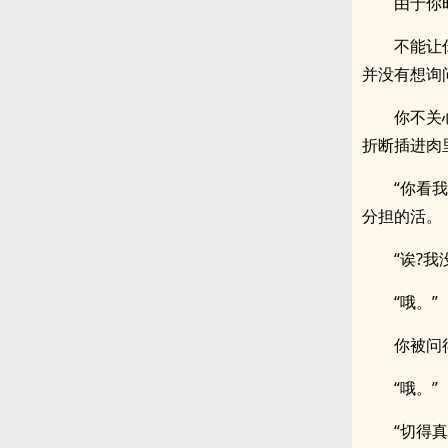
由于你
不能让
并没有想询
你不关
折断插进肉
“你看
分担的活。
“诶?我
“哦。”
你被问
“哦。”
“切得