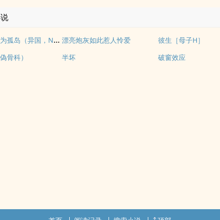
小说
我们如何成为孤岛（异国，NPH）
漂亮炮灰如此惹人怜爱
彼生［母子H］
偽骨科）
半坏
破窗效应