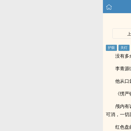
没有多
李青源
他从口
《愣严
颅内有
可消，一切
红色盘