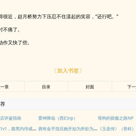
得很近，赵月桥努力下压忍不住漾起的笑容，“还行吧。”
时不痛了。
动作又快了些。
〔加入书签〕
上一章
目录
封面
下一
推荐
店评鉴指南
爱神降临（西幻np）
母狗的驯服之路NP
多情自古（1v1，腹黑内侍咸鱼皇后）
拥有金手指后她开始为所欲为（nph）