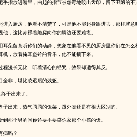
把手指放进嘴里，曲起的指节被怨毒地咬出齿印，留下丑陋的不
起进入厨房，他看不清楚了，可是他不能起身跟进去，那样就意
视他，这比赤裸着跪爬向你的脚边还要难堪。
用耳朵留意听你们的动静，想象在他看不见的厨房里你们在怎么
耳机，放着掩耳盗铃的音乐，他不能摘下来。
过程漫长无比，听着清心的经咒，效果却适得其反。
目全非，堪比凌迟后的残躯。
…终于出来了。
盘子出来，热气腾腾的饭菜，跟外卖还是有很大区别的。
听到那个男的问你还要不要盛你家那个小孩的饭。
有病吗？