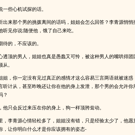
说一些心机试探的话。
听出来那个男的挑拨离间的话吗，姐姐会怎么回答？李青源悄悄
他听见你说:随便他，饿了自己来吃。
期待的，不应该的。
心透顶的男人，姐姐也真是愚蠢又可怜，被这种男人的嘴哄得团
顺从。
姐姐，你一定没有见过真正的感情才这么容易三言两语就被迷惑
言听计从，甚至昨晚还让你在他的身上发泄，那个男的会允许你
吗？
，他只会反过来压在你的身上，狗一样顶胯耸动。
里，李青源心情轻松多了，姐姐没有错，只是经验太少了，他愿
你，让你明白什么才是你应该拥有的姿态-