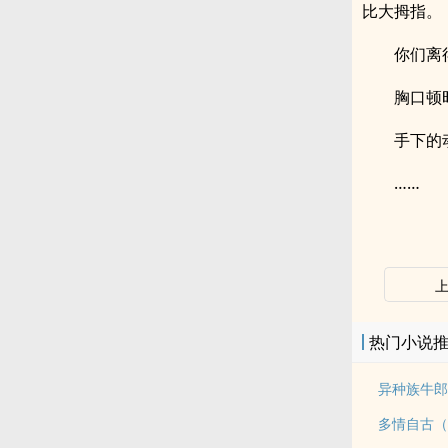
比大拇指。
你们离
胸口顿
手下的
……
热门小说
异种族牛郎