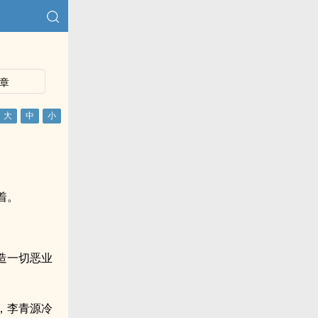
章
着。
造一切恶业
，李青源冷