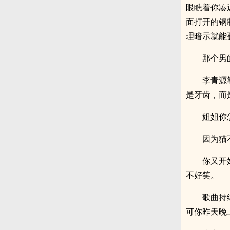
眼瞧着你凑
面打开的钢
理暗示就能
那个男
李青源
是牙齿，而
姐姐你
因为猫
你又开
不好笑。
歌曲持
可你昨天晚