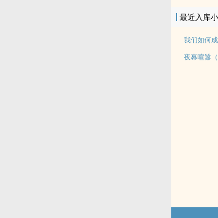
最近入库
夜幕喧嚣（