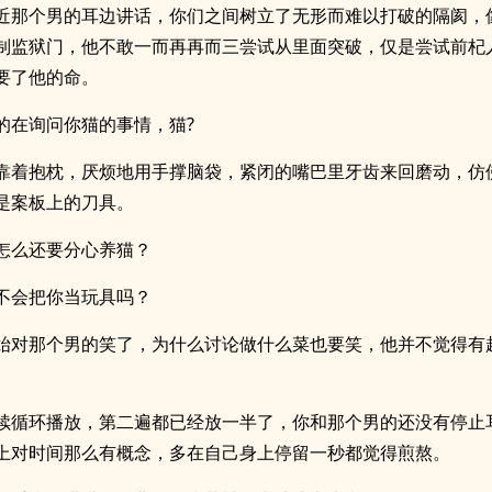
近那个男的耳边讲话，你们之间树立了无形而难以打破的隔阂，
制监狱门，他不敢一而再再而三尝试从里面突破，仅是尝试前杞
要了他的命。
的在询问你猫的事情，猫?
靠着抱枕，厌烦地用手撑脑袋，紧闭的嘴巴里牙齿来回磨动，仿
是案板上的刀具。
怎么还要分心养猫？
不会把你当玩具吗？
始对那个男的笑了，为什么讨论做什么菜也要笑，他并不觉得有
续循环播放，第二遍都已经放一半了，你和那个男的还没有停止
上对时间那么有概念，多在自己身上停留一秒都觉得煎熬。