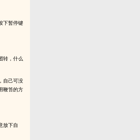
按下暂停键
团转，什么
，自己可没
用鞭笞的方
意放下自