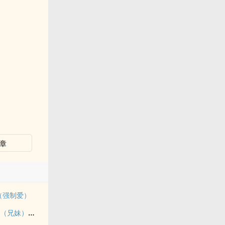
章
（强制爱）
《玉壶传》（骨科）（兄妹）（np）