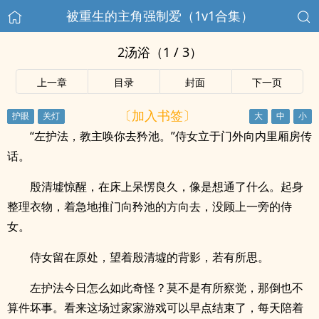
被重生的主角强制爱（1v1合集）
2汤浴（1 / 3）
上一章
目录
封面
下一页
〔加入书签〕
“左护法，教主唤你去矜池。”侍女立于门外向内里厢房传
话。
殷清墟惊醒，在床上呆愣良久，像是想通了什么。起身
整理衣物，着急地推门向矜池的方向去，没顾上一旁的侍
女。
侍女留在原处，望着殷清墟的背影，若有所思。
左护法今日怎么如此奇怪？莫不是有所察觉，那倒也不
算件坏事。看来这场过家家游戏可以早点结束了，每天陪着