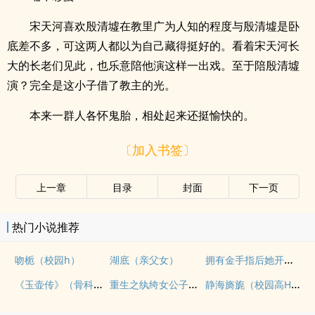
宋天河喜欢殷清墟在教里广为人知的程度与殷清墟是卧
底差不多，可这两人都以为自己藏得挺好的。看着宋天河长
大的长老们见此，也乐意陪他演这样一出戏。至于陪殷清墟
演？完全是这小子借了教主的光。
本来一群人各怀鬼胎，相处起来还挺愉快的。
〔加入书签〕
上一章
目录
封面
下一页
热门小说推荐
拥有金手指后她开始为所欲为（nph）
吻栀（校园h）
湖底（亲父女）
《玉壶传》（骨科）（兄妹）（np）
重生之纨绔女公子（NPH）
静海旖旎（校园高H）