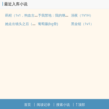
最近入库小说
羁程（1v1，狗血古早）
予我禁地：我的继子不对劲
溺夜（1V1H）
她走出镜头之后（纯爱 1v1
葡萄藤(bg骨)
黑金链（1v1）
首页
阅读记录
搜索小说
顶部