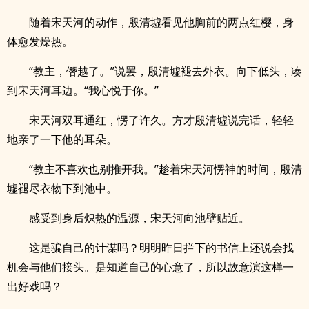
随着宋天河的动作，殷清墟看见他胸前的两点红樱，身
体愈发燥热。
“教主，僭越了。”说罢，殷清墟褪去外衣。向下低头，凑
到宋天河耳边。“我心悦于你。”
宋天河双耳通红，愣了许久。方才殷清墟说完话，轻轻
地亲了一下他的耳朵。
“教主不喜欢也别推开我。”趁着宋天河愣神的时间，殷清
墟褪尽衣物下到池中。
感受到身后炽热的温源，宋天河向池壁贴近。
这是骗自己的计谋吗？明明昨日拦下的书信上还说会找
机会与他们接头。是知道自己的心意了，所以故意演这样一
出好戏吗？