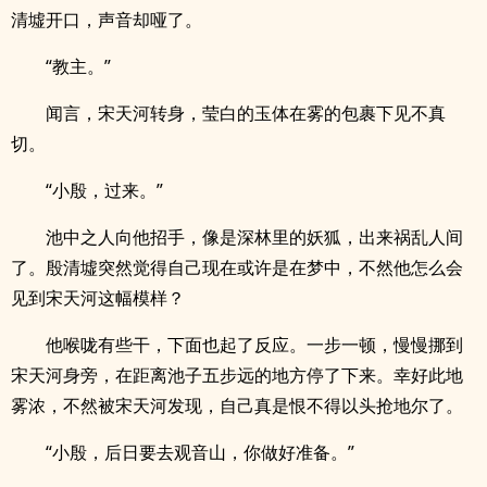
清墟开口，声音却哑了。
“教主。”
闻言，宋天河转身，莹白的玉体在雾的包裹下见不真
切。
“小殷，过来。”
池中之人向他招手，像是深林里的妖狐，出来祸乱人间
了。殷清墟突然觉得自己现在或许是在梦中，不然他怎么会
见到宋天河这幅模样？
他喉咙有些干，下面也起了反应。一步一顿，慢慢挪到
宋天河身旁，在距离池子五步远的地方停了下来。幸好此地
雾浓，不然被宋天河发现，自己真是恨不得以头抢地尔了。
“小殷，后日要去观音山，你做好准备。”