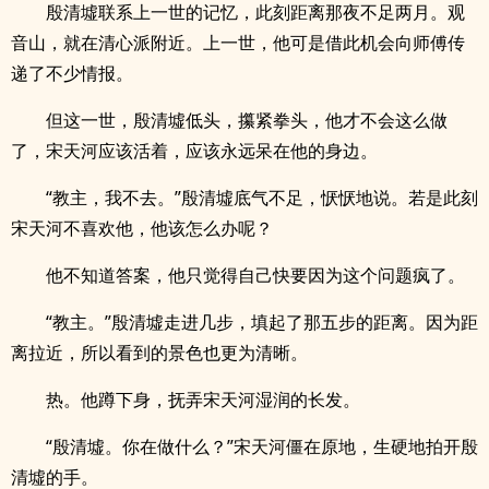
殷清墟联系上一世的记忆，此刻距离那夜不足两月。观
音山，就在清心派附近。上一世，他可是借此机会向师傅传
递了不少情报。
但这一世，殷清墟低头，攥紧拳头，他才不会这么做
了，宋天河应该活着，应该永远呆在他的身边。
“教主，我不去。”殷清墟底气不足，恹恹地说。若是此刻
宋天河不喜欢他，他该怎么办呢？
他不知道答案，他只觉得自己快要因为这个问题疯了。
“教主。”殷清墟走进几步，填起了那五步的距离。因为距
离拉近，所以看到的景色也更为清晰。
热。他蹲下身，抚弄宋天河湿润的长发。
“殷清墟。你在做什么？”宋天河僵在原地，生硬地拍开殷
清墟的手。