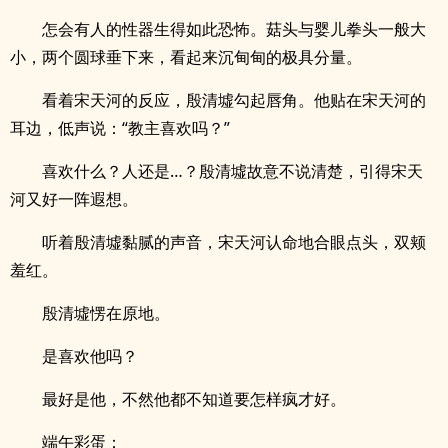
怎会有人的性器生得如此恐怖。菇头与婴儿拳头一般大
小，两个圆球垂下来，看起来沉甸甸的极具分量。
看着宋天河的反应，殷清墟勾起唇角。他贴在宋天河的
耳边，低声说：“教主喜欢吗？”
喜欢什么？人还是…？殷清墟故意不说清楚，引得宋天
河又好一阵遐想。
听着殷清墟黏腻的声音，宋天河认命地合眼点头，双颊
羞红。
殷清墟愣在原地。
是喜欢他吗？
最好是他，不然他都不知道要怎样疯才好。
端午彩蛋：