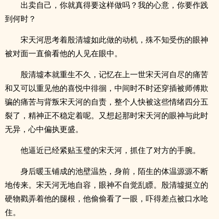
出卖自己，你就真得要这样做吗？我的心意，你要作践
到何时？
宋天河思考着殷清墟如此做的动机，殊不知受伤的眼神
被对面一直偷看他的人见在眼中。
殷清墟本就重生不久，记忆在上一世宋天河自尽的痛苦
和又可以重见他的喜悦中徘徊，中间时不时还穿插被师傅欺
骗的痛苦与背叛宋天河的自责，整个人快被这些情绪四分五
裂了，精神正不稳定着呢。又想起那时宋天河的眼神与此时
无异，心中偏执更盛。
他逼近已经紧贴玉璧的宋天河，抓住了对方的手腕。
身后暖玉铺成的池壁温热，身前，陌生的体温源源不断
地传来。宋天河无地自容，眼神不自觉乱瞟。殷清墟挺立的
硬物戳弄着他的腿根，他偷偷看了一眼，吓得差点被口水呛
住。