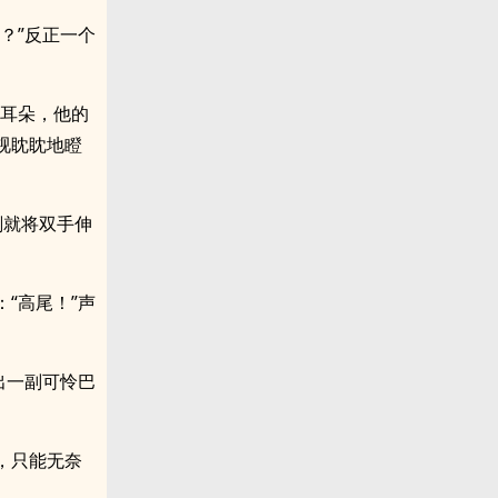
？”反正一个
的耳朵，他的
视眈眈地瞪
刻就将双手伸
“高尾！”声
出一副可怜巴
，只能无奈