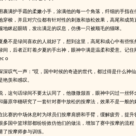
用裹满护手霜的柔嫩小手，涂满他的每一个角落，纤细的手指在
地穿梭，并且对穴位都有针对性的刺激和放松效果，高尾和成简
服地眯起眼睛，发出满足的叹息，仿佛一只被顺毛的猫咪。
夏桑不是绿间喜欢的人就好了，想到这里，高尾和成心中有些怅
绿间，后者正盯着夕夏的手出神，眼神中满是温柔和爱意。记住
ec o
深深叹气一声：“哎，国中时候的奇迹的世代，都过得是什么神仙
是艳羡和感叹。
说，这句话绿间不要太认同了，他微微颔首，眼神中闪过一丝怀
和藤原华穗研究了一套针对赛中放松的按摩法，效果不是一般的
在比赛的中场休息时为球员们按摩肩膀和手臂，缓解疲劳，提升
很多国中篮球部都纷纷效仿他们的做法，增加了赛中按摩的流程
请了按摩师参与训练。