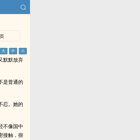
）
页
又默默放弃
不是普通的
。
不忍。她的
经不像国中
密接触，很