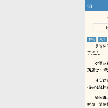
尽管绿
了抵抗。
夕夏从
药店货：“
其实这
指尖轻轻掠
绿间真
时期，随便