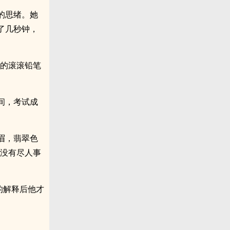
的思绪。她
了几秒钟，
你的滚滚铅笔
间，考试成
眉，翡翠色
，没有尽人事
的解释后他才