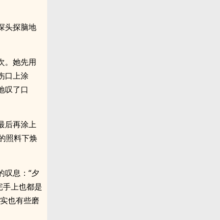
探头探脑地
次。她先用
伤口上涂
地叹了口
最后再涂上
的照料下焕
的叹息：“夕
完手上也都是
确实也有些磨