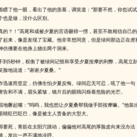
着瞟了他一眼，看出了他的羡慕，调笑道：“那要不然，你也试试
个也是做，没什么区别。
…真的？！”高尾和成被夕夏的言语砸得一愣，甚至不敢相信自己
了起来，像是发现了宝藏。他非常想同意，但是绿间那边正在虎
神仿佛要在他身上烧出两个洞来。
不到5秒钟，权衡了被绿间记恨和享受夕夏按摩的利弊，高尾立
笑脸地说道：“谢谢夕夏桑。”
作迅速而坚定，仿佛生怕夕夏反悔。绿间忍无可忍，吼了他一句：
警告和不满，眉头紧皱，镜片后的眼睛闪烁着危险的光芒。
屈地噘起嘴：“呜呜，我也想让夕夏桑帮我做手部按摩嘛。”他装
眼睛眨巴眨巴，像是被主人责备的大型犬。
得要死，青筋在太阳穴跳动，偏偏他对高尾的厚脸皮向来没办法
镜，发出一声不满地冷哼。