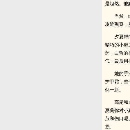
是坦然。他
当然，
凑近观察，
夕夏帮
精巧的小剪
药，白皙的
气；最后用
她的手
护甲霜，整
然一新。
高尾和
夏桑你对小
茧和伤口呢
损。