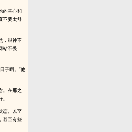
他的掌心和
直不要太舒
然，眼神不
网站不丢
日子啊。”他
念。在那之
好。
状态。以至
，甚至有些