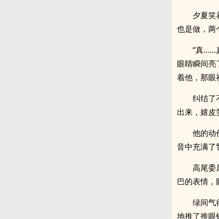
夕夏笑
也是做，两
“真…
眼睛瞬间亮
着他，那眼
纠结了
出来，嬉皮
他的动
音中充满了
高尾委
巴的表情，
绿间气
地推了推眼