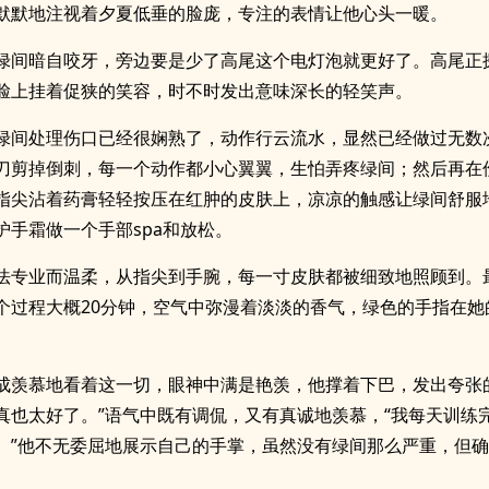
默默地注视着夕夏低垂的脸庞，专注的表情让他心头一暖。
绿间暗自咬牙，旁边要是少了高尾这个电灯泡就更好了。高尾正
脸上挂着促狭的笑容，时不时发出意味深长的轻笑声。
绿间处理伤口已经很娴熟了，动作行云流水，显然已经做过无数
刀剪掉倒刺，每一个动作都小心翼翼，生怕弄疼绿间；然后再在
指尖沾着药膏轻轻按压在红肿的皮肤上，凉凉的触感让绿间舒服
护手霜做一个手部spa和放松。
法专业而温柔，从指尖到手腕，每一寸皮肤都被细致地照顾到。
个过程大概20分钟，空气中弥漫着淡淡的香气，绿色的手指在她
成羡慕地看着这一切，眼神中满是艳羡，他撑着下巴，发出夸张
真也太好了。”语气中既有调侃，又有真诚地羡慕，“我每天训练
。”他不无委屈地展示自己的手掌，虽然没有绿间那么严重，但