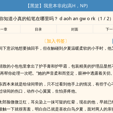
【黑篮】我意本非此(高H，NP)
你知道小真的铅笔在哪里吗？ d aoh an gw o rk（1 / 2
上一章
目录
封面
下一
〔加入书签〕
间下意识地想要抽回手，但在触碰到夕夏温暖柔软的小手时，他
精致的小包包里拿出了护手膏和护甲霜，包装精美的护理品显然
我再帮你处理一次吧。”她的声音柔和而坚定，眼神中透露着关切
东西本来就是给绿间带的，只不过看到他手上的情况，有些于心
过绿间的伤口，动作小心翼翼，生怕弄疼他。
太郎脸微微泛红，耳尖染上一抹可疑的红晕，现在的他，早就已
接触一下就很害羞，明白自己就是喜欢白鸟夕夏，面对两人的亲