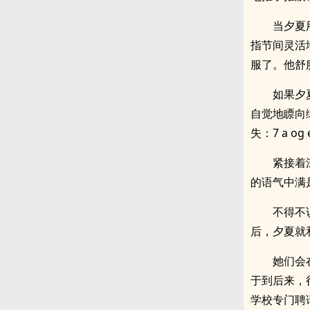
当夕夏
指节间灵活
服了。他舒
如果夕
自觉地瞟向
失：7 a og 
紧接着
的语气中满
不得不
后，夕夏就
她们会
于到后来，
学校专门聘