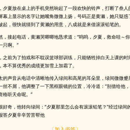
，夕夏放在桌上的手机突然响起了一段欢快的铃声，打断了叁人
屏幕上显示的名字让她嘴角微微上扬，号码正是黄濑，她只疑惑
皱起，很快就猜到了黄濑的用意，八成就是来借滚滚铅笔的。
然，接起电话，黄濑哭唧唧地恳求道：“呜呜，夕夏，救命哇～
一只啊。”
，之前为了拍戏和不耽误篮球部训练，只能牺牲掉白天上课的时
，本不算优秀的成绩更加雪上加霜了。
太的声音从电话中清晰地传入绿间和高尾的耳朵里，绿间微微蹙
一丝不屑，他调整了一下黑框眼镜的位置，冷冷道：“别借给他
资格听天命呢。”
很好奇，他转向绿间：“夕夏那里怎么会有滚滚铅笔？”经过绿间
报答夕夏辛辛苦苦帮他
〔加入书签〕