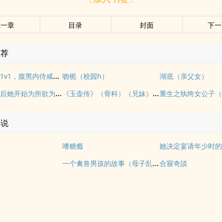
上一章
目录
封面
下一
推荐
多情自古（1v1，腹黑内侍咸鱼皇后）
吻栀（校园h）
湖底（亲父女）
拥有金手指后她开始为所欲为（nph）
《玉壶传》（骨科）（兄妹）（np）
重生之纨绔女公子（
小说
嗜糖瘾
一个禽兽男孩的故事（母子乱伦）
合寢奇談