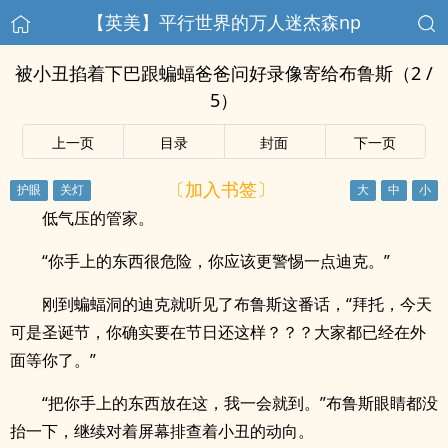
【英美】平行世界的万人迷杰森np
被小丑掐着下巴跟蝙蝠爸爸问好录像寄给布鲁斯（2 /
5）
上一页
目录
封面
下一页
〔加入书签〕
低气压的管家。
“你手上的东西很危险，你应该更警惕一点迪克。”
刚到蝙蝠洞的迪克就听见了布鲁斯这番话，“拜托，今天
可是圣诞节，你确实要在节日还这样？？？大家都已经在外
面等你了。”
“把你手上的东西放在这，我一会就到。”布鲁斯眼睛都没
抬一下，继续对着屏幕排查着小丑的动向。