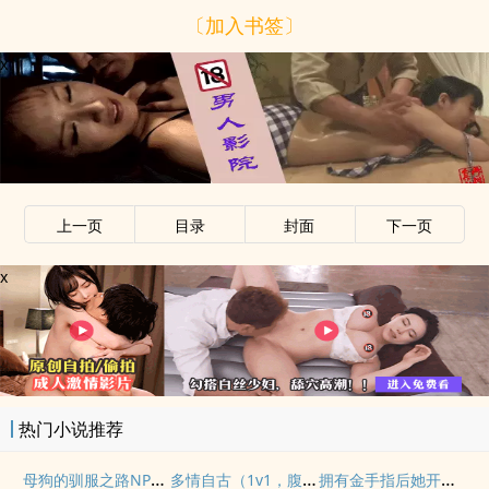
〔加入书签〕
x
上一页
目录
封面
下一页
x
热门小说推荐
母狗的驯服之路NP（强制爱）
多情自古（1v1，腹黑内侍咸鱼皇后）
拥有金手指后她开始为所欲为（nph）