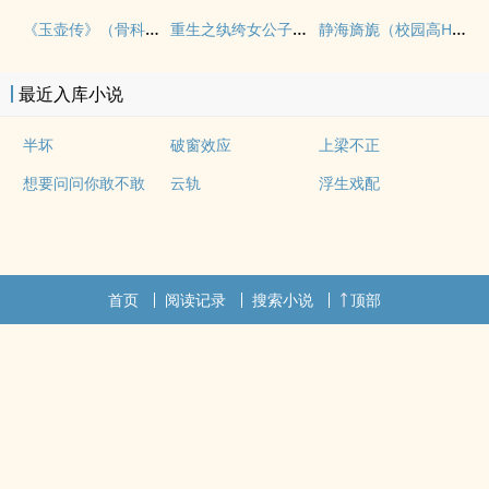
《玉壶传》（骨科）（兄妹）（np）
重生之纨绔女公子（NPH）
静海旖旎（校园高H）
最近入库小说
半坏
破窗效应
上梁不正
想要问问你敢不敢
云轨
浮生戏配
首页
阅读记录
搜索小说
顶部