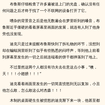
布鲁斯仔细检查了许多遍被送上门的光盘，确认没有任
何问题之后才终于找了一个不联网的设备打开了它。
嘈杂的背景音之后是他无数遍会在梦里听到的嗓音，布
鲁斯近乎僵硬的看着屏幕里画面的发展，就连有人到了他身
旁也没发现。
迪克只是过来提醒布鲁斯快到了拆礼物的环节，没想到
却在蝙蝠洞里听到了似乎有些熟悉的闷哼声，等到他上前看
到屏幕里发生的一切之后就连端着的饼干都摔落到了地上。
不过显然这两个人都没有功夫去在意这点小事，“噢，
天！！！小翅膀！！！”
迪克看着画面里发生的一切简直愤怒到无以复加，小丑
他怎么敢，怎么敢这么对杰森！！！
木制的桌面硬生生被愤怒的迪克掰下来一块，他甚至都