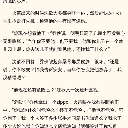
清脆的哧声。
火苗出来的时候沈欲大多都会吓一跳，然后赶快从小乔
手里抢走打火机，检查他的手有没有烧伤。
“你现在想看他了？”乔佚说，明明只高了几厘米可虚荣心
无限膨胀，“当年你不要他，也不要我，他和你儿子在一个幼
儿园上课，你去送儿子就能看见他，还找我干什么？”
沈欲不回答，乔佚皱起鼻梁骨那层皮肤，很坏。“还是
说，你不敢去？怕我告诉安安，当年你怎么把他放弃了，我
没猜错吧？”
“他现在还有危险么？”沈欲又一次避开直视。
“危险？”乔佚拿出一个zippo，火苗映在沈欲眼睛的正
中，“你知道什么叫危险么？摔车不危险，打拳也不危险。可
你跑了，我一个人签了多少张手术同意书你知道么？我求了
多少人给他献血你知道么？病危通知书我都签过了你知道