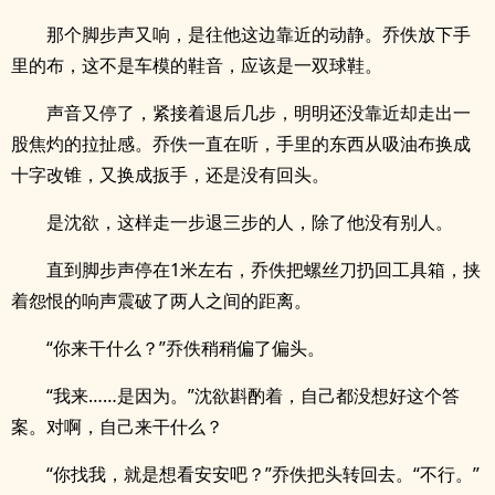
那个脚步声又响，是往他这边靠近的动静。乔佚放下手
里的布，这不是车模的鞋音，应该是一双球鞋。
声音又停了，紧接着退后几步，明明还没靠近却走出一
股焦灼的拉扯感。乔佚一直在听，手里的东西从吸油布换成
十字改锥，又换成扳手，还是没有回头。
是沈欲，这样走一步退三步的人，除了他没有别人。
直到脚步声停在1米左右，乔佚把螺丝刀扔回工具箱，挟
着怨恨的响声震破了两人之间的距离。
“你来干什么？”乔佚稍稍偏了偏头。
“我来……是因为。”沈欲斟酌着，自己都没想好这个答
案。对啊，自己来干什么？
“你找我，就是想看安安吧？”乔佚把头转回去。“不行。”