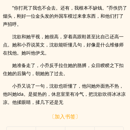
“你打死了我也不会去。还有，我根本不缺钱。”乔佚扔了
烟头，刚好一位金头发的外国车模过来拿东西，和他们打了
声招呼。
沈欲和她平视，她很高，穿着高跟鞋甚至比自己还高一
点。她和小乔说英文，沈欲能听懂几句，好像是什么维修师
在找他。她叫他伊戈。
她准备走了，小乔反手拉住她的胳膊，众目睽睽之下扣
住她的后脑勺，朝她抱了过去。
小乔又说了一句，沈欲也听懂了，他问她外面热不热，
他叫她lda。是挺热的，休息室里有冷气，把沈欲吹得冰冰凉
凉。他揉眼睛，揉几下还是无
〔加入书签〕