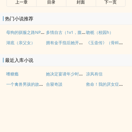
上一章
目录
封面
下一页
热门小说推荐
母狗的驯服之路NP（强制爱）
多情自古（1v1，腹黑内侍咸鱼皇后）
吻栀（校园h）
拥有金手指后她开始为所欲为（nph）
《玉壶传》（骨科）（兄妹）（np）
湖底（亲父女）
最近入库小说
她决定宴请年少时的自己（1v1H）
嗜糖瘾
凉风有信
一个禽兽男孩的故事（母子乱伦）
救命！我的厌女症总裁不仅碰瓷还装秒(调教高H 1v1)
合寢奇談