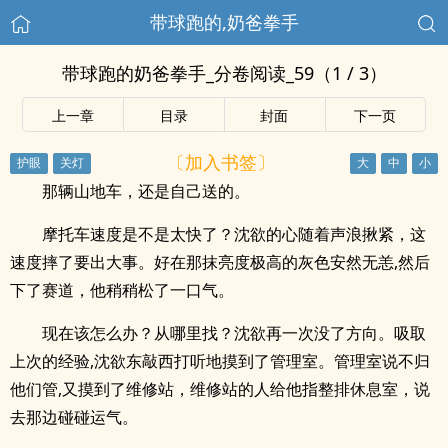
带球跑的,奶爸拳手
带球跑的奶爸拳手_分卷阅读_59（1 / 3）
上一章
目录
封面
下一页
〔加入书签〕
那辆山地车，还是自己送的。
摩托车速度是不是太快了？沈欲的心随着声浪揪紧，这
速度摔了要出大事。好在那抹亮度极高的灰色安然无恙,然后
下了赛道，他稍稍松了一口气。
现在该怎么办？从哪里找？沈欲再一次没了方向。吸取
上次的经验,沈欲东敲西打听地摸到了管理室。管理室说不归
他们管,又摸到了维修站，维修站的人给他指整排休息室，说
去那边碰碰运气。