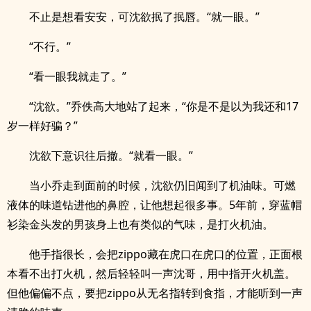
不止是想看安安，可沈欲抿了抿唇。“就一眼。”
“不行。”
“看一眼我就走了。”
“沈欲。”乔佚高大地站了起来，“你是不是以为我还和17
岁一样好骗？”
沈欲下意识往后撤。“就看一眼。”
当小乔走到面前的时候，沈欲仍旧闻到了机油味。可燃
液体的味道钻进他的鼻腔，让他想起很多事。5年前，穿蓝帽
衫染金头发的男孩身上也有类似的气味，是打火机油。
他手指很长，会把zippo藏在虎口在虎口的位置，正面根
本看不出打火机，然后轻轻叫一声沈哥，用中指开火机盖。
但他偏偏不点，要把zippo从无名指转到食指，才能听到一声