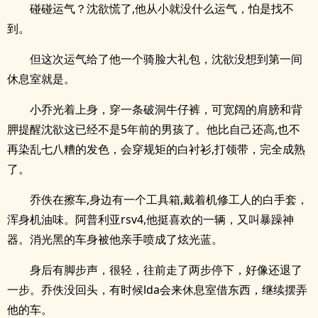
碰碰运气？沈欲慌了,他从小就没什么运气，怕是找不
到。
但这次运气给了他一个骑脸大礼包，沈欲没想到第一间
休息室就是。
小乔光着上身，穿一条破洞牛仔裤，可宽阔的肩膀和背
胛提醒沈欲这已经不是5年前的男孩了。他比自己还高,也不
再染乱七八糟的发色，会穿规矩的白衬衫,打领带，完全成熟
了。
乔佚在擦车,身边有一个工具箱,戴着机修工人的白手套，
浑身机油味。阿普利亚rsv4,他挺喜欢的一辆，又叫暴躁神
器。消光黑的车身被他亲手喷成了炫光蓝。
身后有脚步声，很轻，往前走了两步停下，好像还退了
一步。乔佚没回头，有时候lda会来休息室借东西，继续摆弄
他的车。