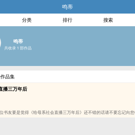
鸣蒂
分类
排行
搜索
鸣蒂
共收录 1 部作品
部作品集
直播三万年后
位书友要是觉得《给母系社会直播三万年后》还不错的话请不要忘记向您
哦！