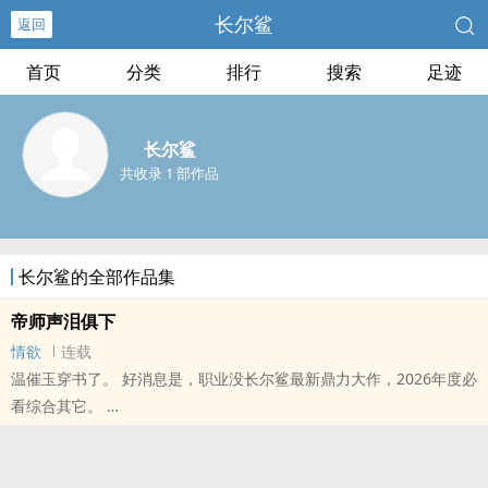
长尔鲨
返回
首页
分类
排行
搜索
足迹
长尔鲨
共收录 1 部作品
长尔鲨的全部作品集
帝师声泪俱下
情欲
连载
温催玉穿书了。 好消息是，职业没长尔鲨最新鼎力大作，2026年度必
看综合其它。
本站提示：各位书友要是觉得《帝师声泪俱下》还不错的话请不要忘
记向您QQ群和微博里的朋友推荐哦！