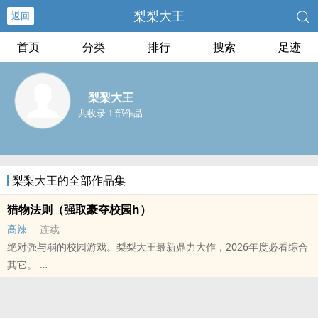
梨梨大王
返回
首页
分类
排行
搜索
足迹
梨梨大王
共收录 1 部作品
梨梨大王的全部作品集
猎物法则（强取豪夺校园h）
高辣
连载
绝对强与弱的校园游戏。梨梨大王最新鼎力大作，2026年度必看综合
其它。
本站提示：各位书友要是觉得《猎物法则（强取豪夺校园h）》还不
错的话请不要忘记向您QQ群和微博里的朋友推荐哦！