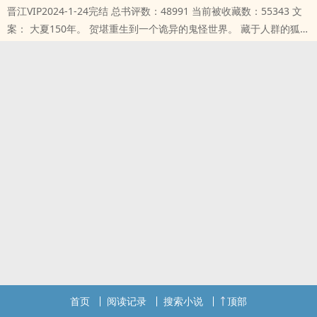
晋江VIP2024-1-24完结 总书评数：48991 当前被收藏数：55343 文
案： 大夏150年。 贺堪重生到一个诡异的鬼怪世界。 藏于人群的狐坟
子，躲在荒村的树鬼母，怪异的“游城隍”，各个都对他垂涎..
本站提示：各位书友要是觉得《在诡异世界变成蜘蛛精》还不错的话
请不要忘记向您QQ群和微博里的朋友推荐哦！
首页
阅读记录
搜索小说
顶部