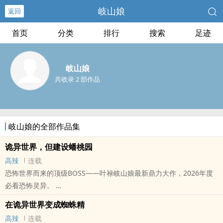
岐山娘
返回
首页
分类
排行
搜索
足迹
岐山娘
共收录 2 部作品
岐山娘的全部作品集
诡异世界，但建设蟠桃园
高辣
连载
恐怖世界而来的顶级BOSS——叶禄岐山娘最新鼎力大作，2026年度
必看恐怖灵异。
本站提示：各位书友要是觉得《诡异世界，但建设蟠桃园》还不错的
在诡异世界变成蜘蛛精
话请不要忘记向您QQ群和微博里的朋友推荐哦！
高辣
连载