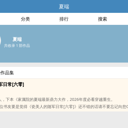
夏端
分类
排行
搜索
夏端
共收录 1 部作品
部作品集
日常[六零]
人，下本《家属院的夏端最新鼎力大作，2026年度必看穿越重生。
位书友要是觉得《瓷美人的随军日常[六零]》还不错的话请不要忘记向您
！