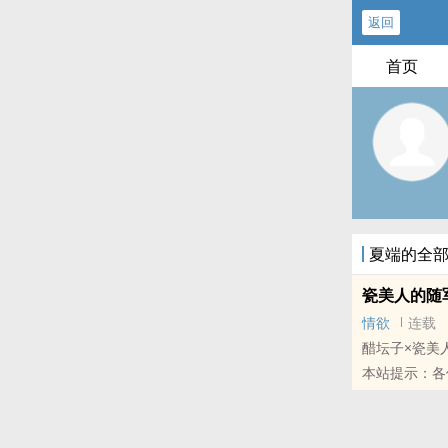
返回
首页
夏端的全
瓷美人的随军
情欲
连载
醋坛子×瓷美
本站提示：各
的朋友推荐哦