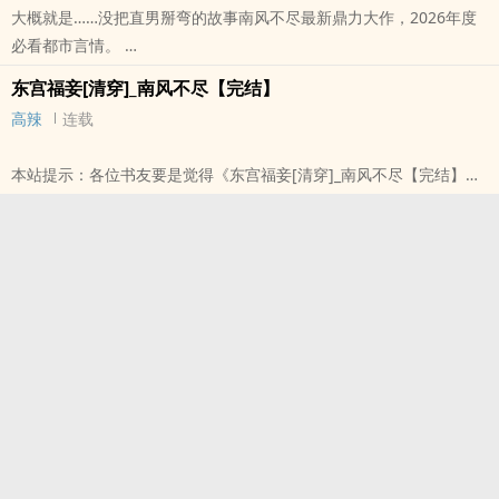
大概就是……没把直男掰弯的故事南风不尽最新鼎力大作，2026年度
必看都市言情。
本站提示：各位书友要是觉得《最后一件事》还不错的话请不要忘记
东宫福妾[清穿]_南风不尽【完结】
向您QQ群和微博里的朋友推荐哦！
高辣
连载
本站提示：各位书友要是觉得《东宫福妾[清穿]_南风不尽【完结】》
还不错的话请不要忘记向您QQ群和微博里的朋友推荐哦！