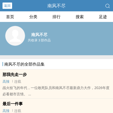
南风不尽
返回
首页
分类
排行
搜索
足迹
南风不尽
共收录 3 部作品
南风不尽的全部作品集
那我先走一步
高辣
连载
战火纷飞的年代，一位敢死队员和南风不尽最新鼎力大作，2026年度
必看都市言情。
本站提示：各位书友要是觉得《那我先走一步》还不错的话请不要忘
最后一件事
记向您QQ群和微博里的朋友推荐哦！
高辣
连载