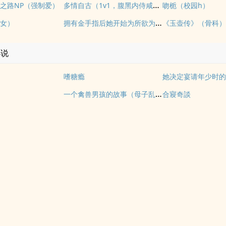
多情自古（1v1，腹黑内侍咸鱼皇后）
之路NP（强制爱）
吻栀（校园h）
拥有金手指后她开始为所欲为（nph）
女）
小说
嗜糖瘾
一个禽兽男孩的故事（母子乱伦）
合寢奇談