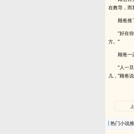
在教导，而
顾爸推
“好在
方。”
顾爸一
“人一
儿，”顾爸
热门小说