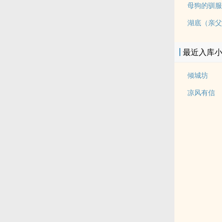
母狗的驯服
湖底（亲父
最近入库
倾城坊
凉风有信