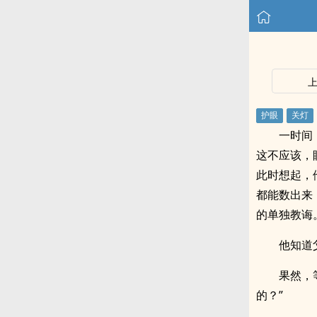
一时间
这不应该，
此时想起，
都能数出来
的单独教诲
他知道
果然，
的？”