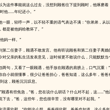
以为这件事能就这么过去，没想到顾爸往下提到顾时，他琢磨着
小时他……年纪还小。”
他一眼，轻哼一声，以不轻不重的语气表达不满：“你弟弟，从
，都是被他妈给教坏了。”
和他妈一样。”
到第二任妻子，顾遇不敢发言。他有听说顾爸和第二任妻子离婚
少对父亲的私生活发表意见，这时候更不敢说什么，只能默默当
怨两句，又看了一眼顾遇，他手放在顾遇的肩膀上，口气沉重：
你自小就很懂事，很少让爸爸担心，爸爸知道，这么多年，爸爸
说到这，顾爸沉沉叹息。
，”顾遇有些焦急，“爸，您在说什么胡话？什么对不起，这……”
说下去，“爸，这些年，您也很辛苦，没有哪里对不起我。”
光流露欣慰，“你能这么想，爸爸很欣慰。爸爸也知道，这么多