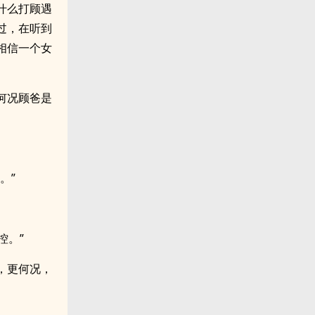
什么打顾遇
过，在听到
相信一个女
何况顾爸是
。”
控。”
，更何况，