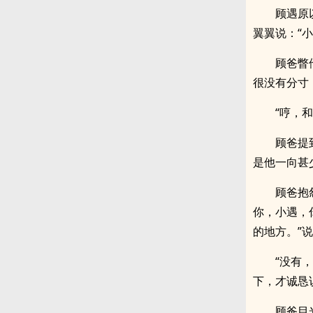
顾遇原
翼翼说：“
顾爸瞥
很没有分寸
“哼，
顾爸提
是他一向甚
顾爸抱
你，小遇，
的地方。”
“没有
下，才诚恳
顾爸目