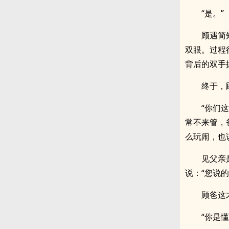
“是。”
顾遇简
双眼。过程
背后的双手
终于，
“你们
常不来管，
么玩闹，也
见父亲
说：“您说
顾爸这
“你是