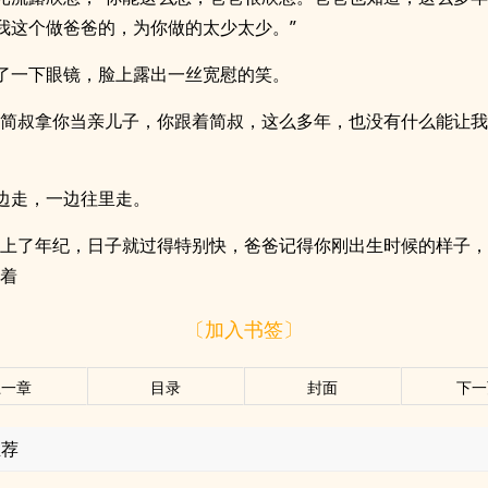
我这个做爸爸的，为你做的太少太少。”
了一下眼镜，脸上露出一丝宽慰的笑。
你简叔拿你当亲儿子，你跟着简叔，这么多年，也没有什么能让
边走，一边往里走。
旦上了年纪，日子就过得特别快，爸爸记得你刚出生时候的样子
说着
〔加入书签〕
上一章
目录
封面
下一
推荐