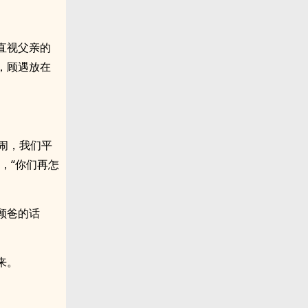
直视父亲的
，顾遇放在
闹，我们平
，“你们再怎
顾爸的话
来。