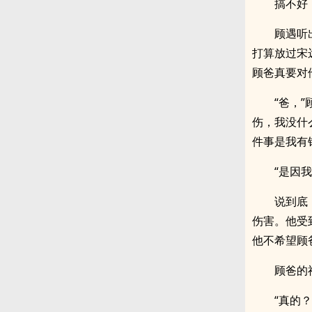
搞不好
顾遇听
打算放过宋
顾爸真要对
“爸，
伤，我没什
件事是我有
“是因我
说到底
伤害。他受
他不希望顾
顾爸的
“真的