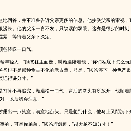
短地回答，并不准备告诉父亲更多的信息。他接受父亲的审视，
很漫长。他的父亲一言不发，只锁紧的双眼。这亦是很少的时刻
握紧，等待着父亲下决定。
顾爸轻叹一口气。
这帮年轻人，”顾爸往里面走，叫顾遇陪着他，“你们私底下怎么玩
爸爸也不是那种食古不化的老古董，只是，”顾爸停下，神色严肃
该记得讲分寸。”
是打算不再追究，顾遇松一口气，背后的拳头有所放开。他顺着
的对，以后我会注意。”
才露出一点笑意，满意地点头。只是想到什么，他马上又阴沉下
懂事的，可是你弟弟，”顾爸埋怨道，“越大越不知分寸！”