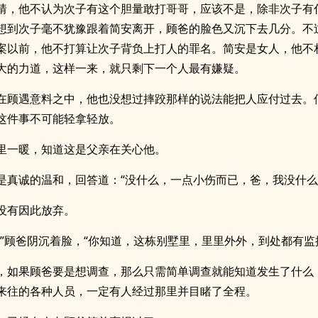
猜，他不认为次子有这个胆量敢打哥哥，应该不是，除非次子有
想到次子毫不犹豫跟着简安离开，顾爸的脸色又沉下去几分。不
案以前，他不打算让次子背负上打人的罪名。简安是女人，他不
大的力道，这样一来，就只剩下一个人最有嫌疑。
在顾遇意料之中，他也没想过摔跤那样的说法能把人应付过去。
这件事不可能轻拿轻放。
里一暖，知道这是父亲在关心他。
是真诚的温和，回答道：“没什么，一点小伤而已，爸，我没什么
没有因此放弃。
，”顾爸阴沉着脸，“你知道，这栋别墅里，里里外外，到处都有监
，如果顾爸要是想调查，那么只需简单调查就能知道发生了什么
来往的各种人员，一定有人经过那里并目睹了全程。