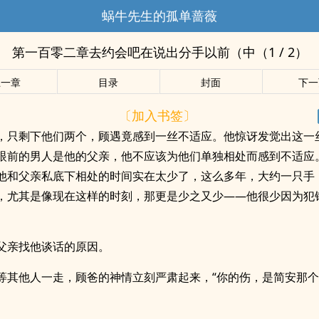
蜗牛先生的孤单蔷薇
第一百零二章去约会吧在说出分手以前（中（1 / 2）
上一章
目录
封面
下一
〔加入书签〕
，只剩下他们两个，顾遇竟感到一丝不适应。他惊讶发觉出这一
眼前的男人是他的父亲，他不应该为他们单独相处而感到不适应
他和父亲私底下相处的时间实在太少了，这么多年，大约一只手
，尤其是像现在这样的时刻，那更是少之又少——他很少因为犯
。
父亲找他谈话的原因。
等其他人一走，顾爸的神情立刻严肃起来，“你的伤，是简安那