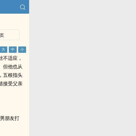
页
丝不适应，
。但他也从
，五根指头
错接受父亲
个男朋友打