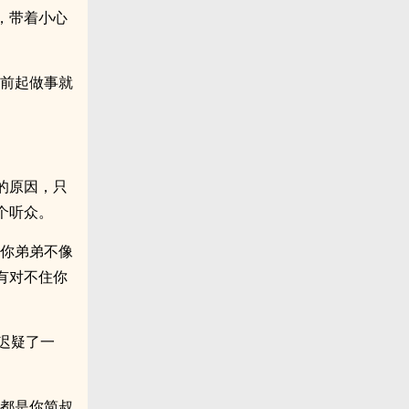
，带着小心
以前起做事就
的原因，只
个听众。
“你弟弟不像
有对不住你
他迟疑了一
年都是你简叔