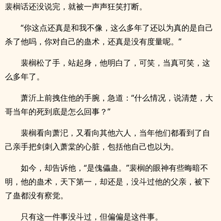
裴榈话还没说完，就被一声声狂笑打断。
“你这点还真是和我不像，这么多年了还以为真的是自己
杀了他吗，你对自己的蛊术，还真是没有度量呢。”
裴榈松了手，站起身，他明白了，可笑，当真可笑，这
么多年了。
萧沂上前拽住他的手腕，急道：“什么情况，说清楚，大
哥当年的死到底是怎么回事？”
裴榈看向萧汜，又看向其他六人，当年他们都看到了自
己亲手把剑刺入萧棠的心脏，包括他自己也以为。
如今，却告诉他，“是傀儡蛊。”裴榈的眼神有些晦暗不
明，他的蛊术，天下第一，却还是，没斗过他的父亲，被下
了蛊都没有察觉。
只有这一件事没斗过，但偏偏是这件事。