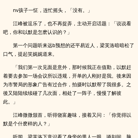
nv孩子一怔，连忙摇头，「没有。」
江峰被逗乐了，也不再捉弄，主动开启话题：「说说看
吧，你和以默是怎麽认识的？」
第一个问题听来远b预想的还平易近人，梁芙洛暗暗松了
口气，提起笑娓娓道来。
「我们第一次见面是意外，那时候我正在值勤，以默赶
着要去参加一场会议所以违规，开单的人刚好是我。後来因
为市警局的形象广告有过合作，拍摄时以默帮了我很多。之
後又陆陆续续碰了几次面，相处了一阵子，慢慢了解彼
此。」
江峰微微颔首，听得饶富趣味，接着又问：「你觉得以
默是个什麽样的人？」
听闻，梁芙洛下意识看了身旁的男人一眼，顷刻间，脑