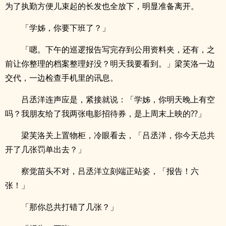
为了执勤方便儿束起的长发也全放下，明显准备离开。
「学姊，你要下班了？」
「嗯。下午的巡逻报告写完存到公用资料夹，还有，之
前让你整理的档案整理好没？明天我要看到。」梁芙洛一边
交代，一边检查手机里的讯息。
吕丞洋连声应是，紧接就说：「学姊，你明天晚上有空
吗？我朋友给了我两张电影招待券，是上周末上映的??」
梁芙洛关上置物柜，冷眼看去，「吕丞洋，你今天总共
开了几张罚单出去？」
察觉苗头不对，吕丞洋立刻端正站姿，「报告！六
张！」
「那你总共打错了几张？」