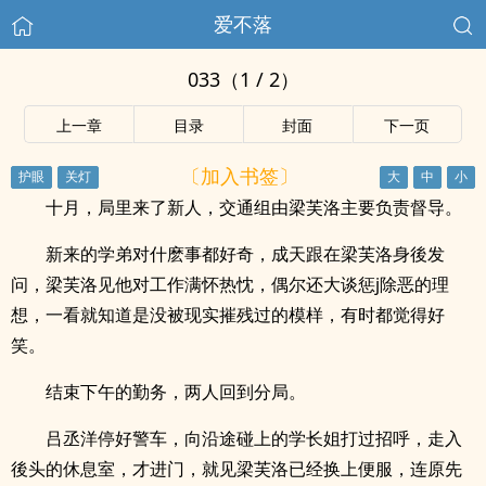
爱不落
033（1 / 2）
上一章
目录
封面
下一页
〔加入书签〕
十月，局里来了新人，交通组由梁芙洛主要负责督导。
新来的学弟对什麽事都好奇，成天跟在梁芙洛身後发
问，梁芙洛见他对工作满怀热忱，偶尔还大谈惩j除恶的理
想，一看就知道是没被现实摧残过的模样，有时都觉得好
笑。
结束下午的勤务，两人回到分局。
吕丞洋停好警车，向沿途碰上的学长姐打过招呼，走入
後头的休息室，才进门，就见梁芙洛已经换上便服，连原先