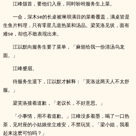
江峰颔首，要他们入座，同时吩咐服务生上菜。
一会，深木se的长桌被琳琅满目的菜肴覆盖，满桌皆是
生鱼片料理，只有零星几道热菜和汤品。梁芙洛见状，面有
难se，却也不敢表现出来。
江以默向服务生要了菜单，「麻烦给我一份清汤乌龙
面。」
江峰蹙眉。
待服务生退下，江以默才解释：「芙洛这两天人不太舒
服。」
梁芙洛接着道歉，「老议长，不好意思。」
「小事情，用不着道歉。」江峰没多着墨，喝了一口热
茶，见对座的小姑娘坐立难安，不禁玩笑，「梁小姐，我看
起来这麽可怕吗？」