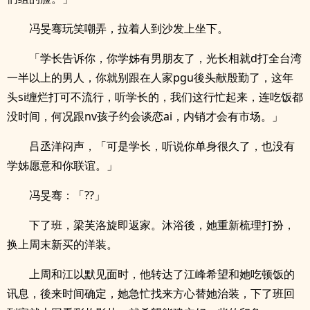
冯旻骞玩笑嘲弄，拉着人到沙发上坐下。
「学长告诉你，你学姊有男朋友了，光长相就d打全台湾
一半以上的男人，你就别跟在人家pgu後头献殷勤了，这年
头si缠烂打可不流行，听学长的，我们这行忙起来，连吃饭都
没时间，何况跟nv孩子约会谈恋ai，内销才会有市场。」
吕丞洋闷声，「可是学长，听说你单身很久了，也没有
学姊愿意和你联谊。」
冯旻骞：「??」
下了班，梁芙洛旋即返家。沐浴後，她重新梳理打扮，
换上周末新买的洋装。
上周和江以默见面时，他转达了江峰希望和她吃顿饭的
讯息，後来时间确定，她急忙找来方心替她治装，下了班回