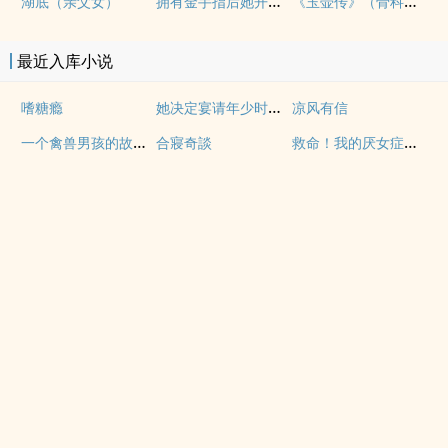
拥有金手指后她开始为所欲为（nph）
《玉壶传》（骨科）（兄妹）（np）
湖底（亲父女）
最近入库小说
她决定宴请年少时的自己（1v1H）
嗜糖瘾
凉风有信
一个禽兽男孩的故事（母子乱伦）
救命！我的厌女症总裁不仅碰瓷还装秒(调教高H 1v1)
合寢奇談