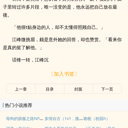
子里转过许多片段，唯一没变的是，他永远把自己放在最
後。
「他很t贴身边的人，却不太懂得照顾自己。」
江峰微挑眉，颇是意外她的回答，却也赞赏。「看来你
是真的挺了解他。」
话锋一转，江峰沉
〔加入书签〕
上一章
目录
封面
下一页
热门小说推荐
母狗的驯服之路NP（强制爱）
多情自古（1v1，腹黑内侍咸鱼皇后）
吻栀（校园h）