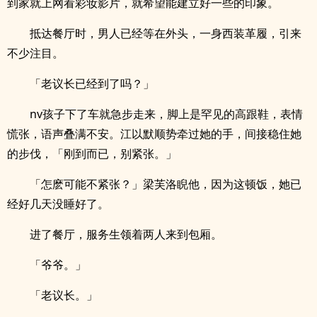
到家就上网看彩妆影片，就希望能建立好一些的印象。
抵达餐厅时，男人已经等在外头，一身西装革履，引来
不少注目。
「老议长已经到了吗？」
nv孩子下了车就急步走来，脚上是罕见的高跟鞋，表情
慌张，语声叠满不安。江以默顺势牵过她的手，间接稳住她
的步伐，「刚到而已，别紧张。」
「怎麽可能不紧张？」梁芙洛睨他，因为这顿饭，她已
经好几天没睡好了。
进了餐厅，服务生领着两人来到包厢。
「爷爷。」
「老议长。」