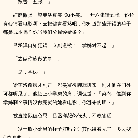
「报告！五张！」
红唇微扬，梁芙洛皮笑r0u不笑。「开六张错五张，你还
有心情看电影啊？去把键盘看熟吧，你知道那些开错的单子
都是成本吗？你当我们分局经费多？」
吕丞洋自知犯错，立刻道歉：「学姊对不起！」
「去做你该做的事。」
「是，学姊！」
梁芙洛前脚才刚走，冯旻骞後脚就进来，刚才他在门外
可都听见了。他搭上小学弟的肩，调侃道：「菜鸟，煞到你
学姊啊？事情没做完就约她看电影，你哪来的胆？」
被直接戳破心思，吕丞洋赧然低头，不敢答话。
「别一脸小处男的样子好吗？让其他组看见了，多丢我
们组的脸。」