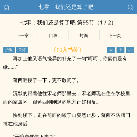
七零：我们还是算了吧！
七零：我们还是算了吧 第95节（1 / 2）
上一章
目录
封面
下一页
〔加入书签〕
再加上他又语气怪异的补充了一句“呵呵，你俩倒是有
缘……”
蒋西咂摸了一下，更不敢问了。
沉默的跟着他往宋老师那里去，宋老师现在住在学校里
面的家属区，跟蒋西刚刚逛的地方正好相反。
快到楼下，走在前面的顾宁山突然止步，蒋西不防脑门
撞在他身后。
“干嘛突然停下来？”