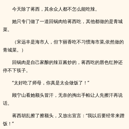
今天除了蒋西，其余众人都不怎么能吃辣。
她只专门做了一道回锅肉给蒋西吃，其他都做的是青城
菜。
（宋远丰是海市人，但卞丽香吃不习惯海市菜,依然做的
青城菜。）
回锅肉是自己家酿的辣豆酱炒的，蒋西吃的唇色红肿还
停不下筷子。
“太好吃了师母，你真是太会做饭了！”
顾宁山看她额头冒汗，无奈的掏出手帕让人先擦汗再说
话。
蒋西胡乱擦了擦额头，又放出宣言：“我以后要经常来蹭
饭！”