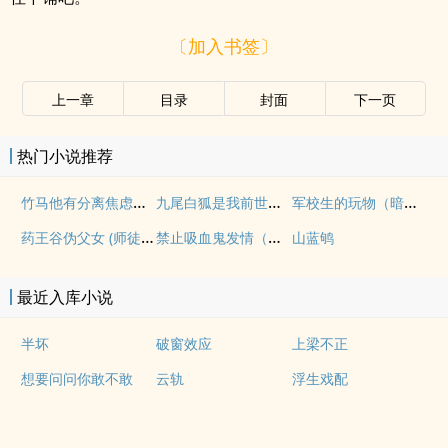
〔加入书签〕
上一章
目录
封面
下一页
热门小说推荐
竹马他有分离焦虑（1v1）
九尾白狐是我前世妻（futa 百合）
军校生的玩物（暗黑NPH）
药王谷伪父女 (师徒养成)
禁止吸血鬼发情（姐狗高H 1v1）
山蓝鸲
最近入库小说
半坏
破窗效应
上梁不正
想要问问你敢不敢
云轨
浮生戏配