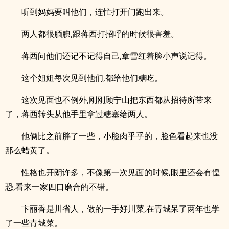
听到妈妈要叫他们，连忙打开门跑出来。
两人都很腼腆,跟蒋西打招呼的时候很害羞。
蒋西问他们还记不记得自己,章雪红着脸小声说记得。
这个姐姐每次见到他们,都给他们糖吃。
这次见面也不例外,刚刚顾宁山把东西都从招待所带来
了，蒋西转头从他手里拿过糖塞给两人。
他俩比之前胖了一些，小脸肉乎乎的，脸色看起来也没
那么蜡黄了。
性格也开朗许多，不像第一次见面的时候,眼里还会有惶
恐,看来一家四口磨合的不错。
卞丽香是川省人，做的一手好川菜,在青城呆了两年也学
了一些青城菜。