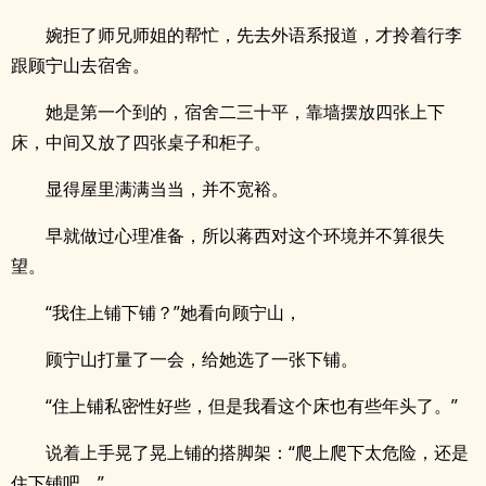
婉拒了师兄师姐的帮忙，先去外语系报道，才拎着行李
跟顾宁山去宿舍。
她是第一个到的，宿舍二三十平，靠墙摆放四张上下
床，中间又放了四张桌子和柜子。
显得屋里满满当当，并不宽裕。
早就做过心理准备，所以蒋西对这个环境并不算很失
望。
“我住上铺下铺？”她看向顾宁山，
顾宁山打量了一会，给她选了一张下铺。
“住上铺私密性好些，但是我看这个床也有些年头了。”
说着上手晃了晃上铺的搭脚架：“爬上爬下太危险，还是
住下铺吧。”