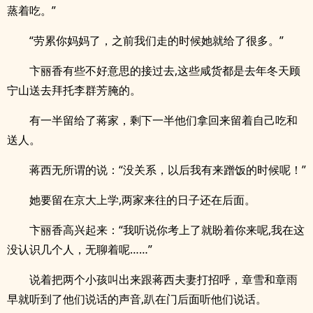
蒸着吃。”
“劳累你妈妈了，之前我们走的时候她就给了很多。”
卞丽香有些不好意思的接过去,这些咸货都是去年冬天顾
宁山送去拜托李群芳腌的。
有一半留给了蒋家，剩下一半他们拿回来留着自己吃和
送人。
蒋西无所谓的说：“没关系，以后我有来蹭饭的时候呢！”
她要留在京大上学,两家来往的日子还在后面。
卞丽香高兴起来：“我听说你考上了就盼着你来呢,我在这
没认识几个人，无聊着呢……”
说着把两个小孩叫出来跟蒋西夫妻打招呼，章雪和章雨
早就听到了他们说话的声音,趴在门后面听他们说话。