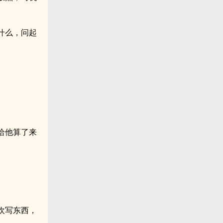
什么，问起
给他算了来
欢写东西，