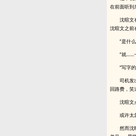
在前面听到
沈暄文
沈暄文之前
“是什么
“就…
“写字
司机发
回路费，笑
沈暄文
或许太
然而沈