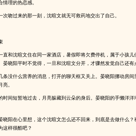
合情理的热恋感。
一次吻过来的那一刻，沈暄文就无可救药地交出了自己。
束
一直和沈暄文住在同一家酒店，暑假即将欠费停机，属于小孩儿
。晏晓阳平时不觉得，一旦和沈暄文分开，才骤然发觉自己还有
几条没什么营养的消息，打开的聊天框又关上。晏晓阳挪动房间
月亮。
的时间短暂地过去，月亮躲藏到云朵的身后。晏晓阳的手懒洋洋
晏晓阳在心里想，这个沈暄文怎么还不回来，到底是去做什么？
为这样很酷吧？