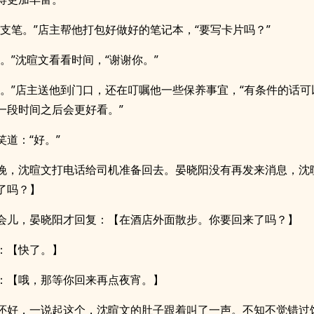
一支笔。”店主帮他打包好做好的笔记本，“要写卡片吗？”
了。”沈暄文看看时间，“谢谢你。”
呀。”店主送他到门口，还在叮嘱他一些保养事宜，“有条件的话可
一段时间之后会更好看。”
笑道：“好。”
晚，沈暄文打电话给司机准备回去。晏晓阳没有再发来消息，沈
了吗？】
会儿，晏晓阳才回复：【在酒店外面散步。你要回来了吗？】
：【快了。】
：【哦，那等你回来再点夜宵。】
还好，一说起这个，沈暄文的肚子跟着叫了一声。不知不觉错过