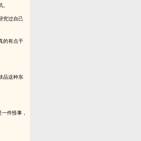
机。
研究过自己
真的有点干
！
肤品这种东
是一件怪事，