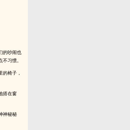
们的吵闹也
点不习惯。
里的椅子，
地搭在窗
神神秘秘