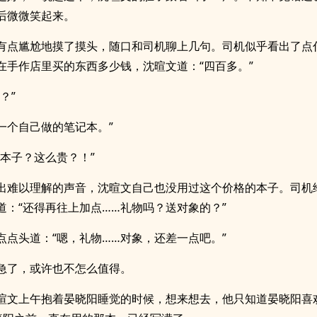
后微微笑起来。
有点尴尬地摸了摸头，随口和司机聊上几句。司机似乎看出了点
在手作店里买的东西多少钱，沈暄文道：“四百多。”
？”
…一个自己做的笔记本。”
的本子？这么贵？！”
出难以理解的声音，沈暄文自己也没用过这个价格的本子。司机
道：“还得再往上加点……礼物吗？送对象的？”
点点头道：“嗯，礼物……对象，还差一点吧。”
急了，或许也不怎么值得。
暄文上午抱着晏晓阳睡觉的时候，想来想去，他只知道晏晓阳喜