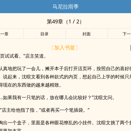
马尼拉雨季
第49章（1 / 2）
上一章
目录
封面
下一
〔加入书签〕
内页试试看。”店主笑道。
认真地把玩了一会儿，摊开本子后打开活页环，按照自己的喜好
。说起来，沈暄文看到各种款式的内页，想起自己上学的时候只
得现在的东西做的越来越精致。
……如果我有一只笔的话，放在哪儿会比较好？”沈暄文问。
。”店主给他指了指，“或者再买一个笔插袋。”
掏出一个盒子，里面是各种眼花缭乱的小挂件。沈暄文挑了两个
得更加丰富。