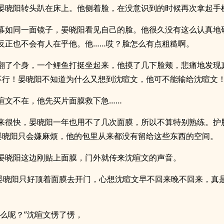
晏晓阳转头趴在床上。他侧着脸，在没意识到的时候再次拿起手
幕如同一面镜子，晏晓阳看见自己的脸。他很久没有这么认真地
反正也不会有人在乎他。他……哎？脸怎么有点粗糙啊。
翻了个身，一个鲤鱼打挺坐起来，他摸了几下脸颊，悲痛地发现
不行！晏晓阳不知道为什么又想到沈暄文，他可不能输给沈暄文
暄文不在，他先买片面膜救下急……
来很快，晏晓阳一年也用不了几次面膜，所以不算特别熟练。护
晏晓阳只会嫌麻烦，他的包里从来都没有留给这些东西的空间。
晏晓阳这边刚贴上面膜，门外就传来沈暄文的声音。
”晏晓阳只好顶着面膜去开门，心想沈暄文早不回来晚不回来，真
什么呢？”沈暄文愣了愣，