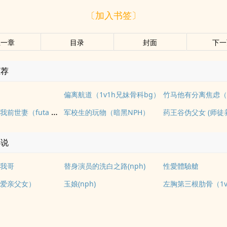
〔加入书签〕
上一章
目录
封面
下一
推荐
偏离航道（1v1h兄妹骨科bg）
竹马他有分离焦虑（1
九尾白狐是我前世妻（futa 百合）
军校生的玩物（暗黑NPH）
药王谷伪父女 (师徒
小说
我哥
替身演员的洗白之路(nph)
性愛體驗艙
爱亲父女）
玉娘(nph)