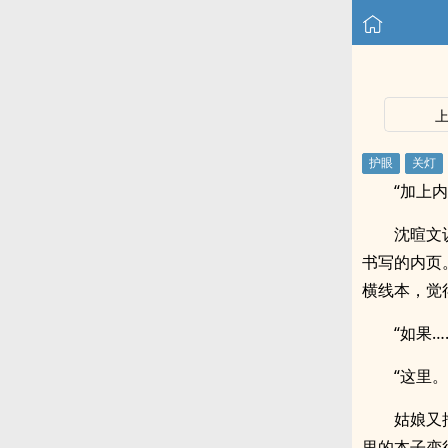
“加上
沈暄文
书写的内页
横线本，觉
“如果
“这里
姑娘又
里的本子变