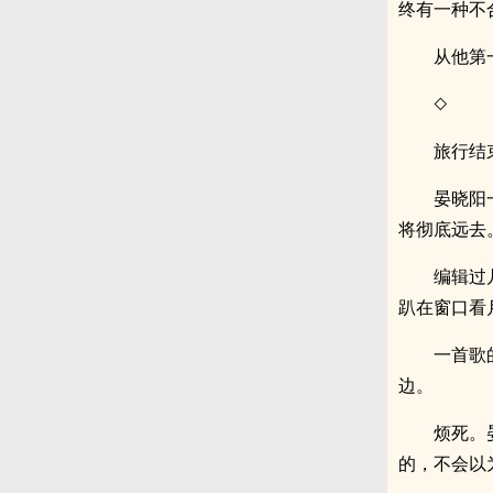
终有一种不
从他第
◇
旅行结
晏晓阳
将彻底远去
编辑过
趴在窗口看
一首歌
边。
烦死。
的，不会以