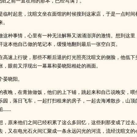
晓阳之前一直在用的那本，已经写满了。
是临时起意，沈暄文坐在面馆的时候搜到这家店，于是一点时间
来。
做这种事情，心里有一种无法解释又汹涌澎湃的激情。想到这里
开这本他自己做的笔记本，缓慢地翻到最后一张空白页。
在高速上行驶，那些不断后退的灯光照亮沈暄文的侧脸，他低下
张，眼前又浮现出一幕幕和晏晓阳相处的画面。
个晏晓阳。
的夜晚，在青旅做饭，他们的上下铺，跳起来和自己说晚安，喂
乐园，落日飞车，一起打扫租来的房子，一起去海滩散步，山顶
船……
想，原来他们之间已经积累了这么多回忆，这些刹那变成了过去
去，又在电光石火间汇聚成一条永远闪光的河流，流经沈暄文的