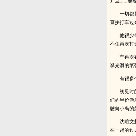
并且……晏
一切都
直接打车过
他很少
不住再次打
车再次
挲光滑的纸
有很多
初见时
们的半价游
驶向小岛的
沈暄文
在一起的过