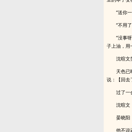
“送你
“不用
“没事
子上油，用
沈暄文
天色已
说：【回去
过了一
沈暄文
晏晓阳
他不说