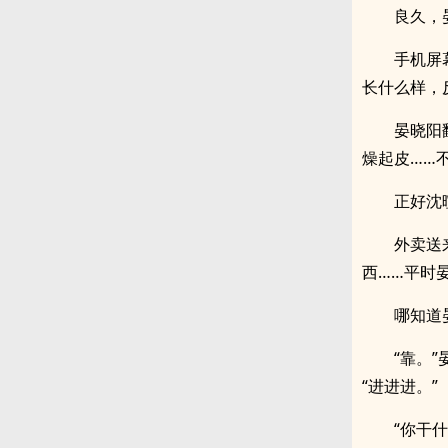
良久，
手机屏
长什么样，
晏晓阳
燥起皮……
正好沈
外卖送
西……平时
哪知道
“靠。
“进进进。”
“你干