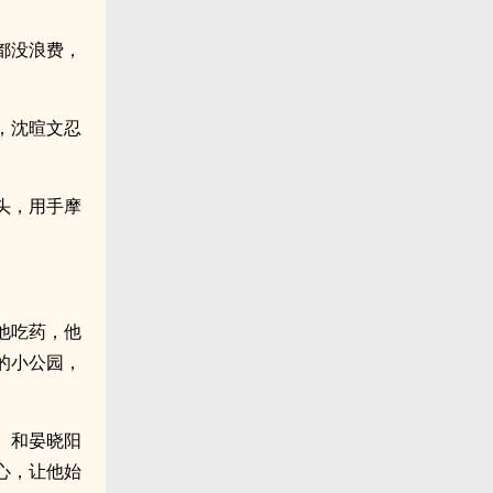
都没浪费，
，沈暄文忍
头，用手摩
他吃药，他
的小公园，
。和晏晓阳
心，让他始