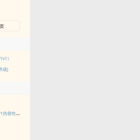
页
v1）
养成)
左胸第三根肋骨（1v1伪骨性虐强制）