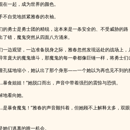
混在一起，成为世界的颜色。
手不自觉地抓紧雅春的衣袖。
们的勇士是勇士团的精锐，这本来是一条安全的、不受威胁的路
出了错，魔鬼突然从四面八方涌来。
们一边观望，一边准备脱身之际，雅春忽然发现远处的战场上，
异常庞大的魔鬼缠斗，那魔鬼的每一拳都像巨锤一样，将勇士们
瞳孔猛地缩小，她认出了那个身形——一个她以为再也见不到的
……暴食姐姐！”她脱口而出，声音中带着强烈的震惊与恐惧。
解地看向她。
……是暴食魔鬼！”雅春的声音颤抖着，但她顾不上解释太多，双
。
是她们逃离的唯一机会。