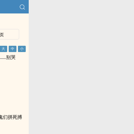
页
……别哭
鬼们拼死搏
。