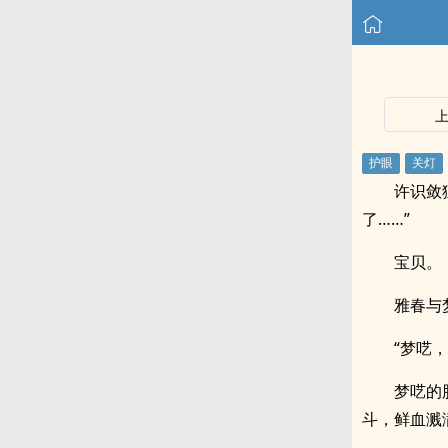
许识敛
了……”
宝贝。
雅春与
“梦呓
梦呓的
斗，鲜血溅