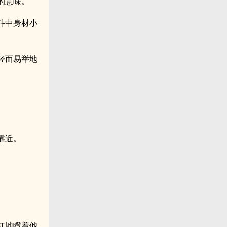
的意味。
斗中身材小
轻而易举地
靠近。
红地瞪着他