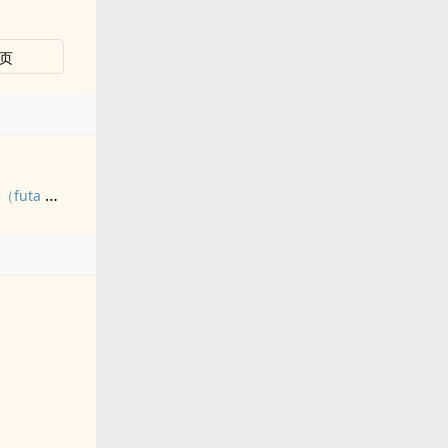
页
九尾白狐是我前世妻（futa 百合）