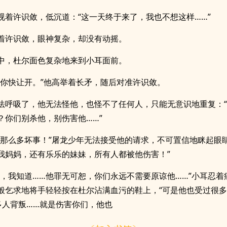
视着许识敛，低沉道：“这一天终于来了，我也不想这样……”
着许识敛，眼神复杂，却没有动摇。
中，杜尔面色复杂地来到小耳面前。
，你快让开。”他高举着长矛，随后对准许识敛。
法呼吸了，他无法怪他，也怪不了任何人，只能无意识地重复：
？你们别杀他，别伤害他……”
了那么多坏事！”屠龙少年无法接受他的请求，不可置信地眯起眼睛
我妈妈，还有乐乐的妹妹，所有人都被他伤害！”
道，我知道……他罪无可恕，你们永远不需要原谅他……”小耳忍着
般乞求地将手轻轻按在杜尔沾满血污的鞋上，“可是他也受过很
多人背叛……就是伤害你们，他也