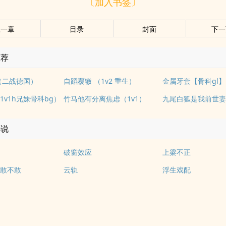
〔加入书签〕
上一章
目录
封面
下一
推荐
2（二战德国）
自蹈覆辙 （1v2 重生）
金属牙套【骨科gl】
1v1h兄妹骨科bg）
竹马他有分离焦虑（1v1）
小说
破窗效应
上梁不正
敢不敢
云轨
浮生戏配