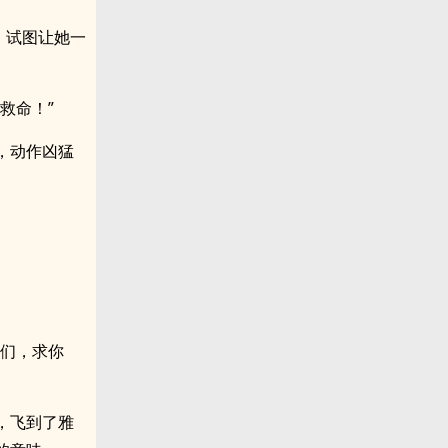
，试图让她一
救命！”
，动作凶猛
。
我们，求你
，飞到了雅