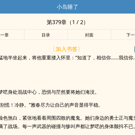
小岛睡了
第379章（1 / 2）
上一章
目录
封面
下一
〔加入书签〕
猛地半坐起来，将他重重搂入怀里：“知道了，相信你……我信你
梦呓身处混战中心，恐惧与茫然要将她们淹没。
，别慌！冷静。”雅春尽力让自己的声音显得平稳。
脸色煞白，紧张地看着周围四散的魔鬼。她们身边的勇士正与魔
满了战场。每一声武器的碰撞与惨叫声都让梦呓的身体颤抖不已