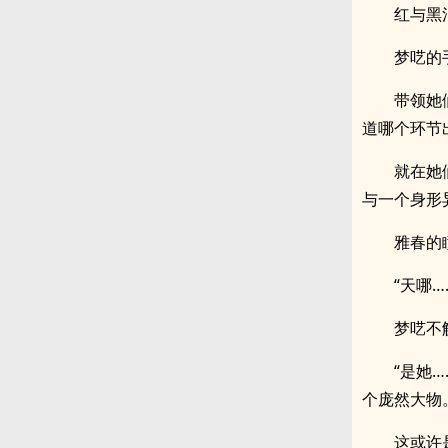
红与黑
梦呓的
带领她
道哪个环节
就在她
与一个身形
雅春的
“天哪
梦呓不
“是她
个庞然大物
这或许