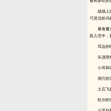
春和梦呓的
战场上
巧灵活的乌
暴食魔
跃入空中，
耳边的
头顶突
小耳和
洞穴的
土石飞
杜尔的
小耳扑