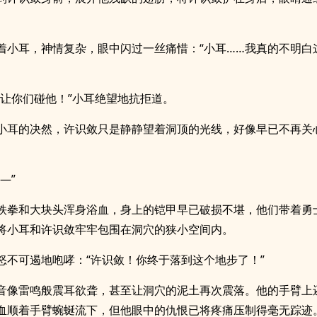
着小耳，神情复杂，眼中闪过一丝痛惜：“小耳……我真的不明白
会让你们碰他！”小耳绝望地抗拒道。
小耳的决然，许识敛只是静静望着洞顶的光线，好像早已不再关
—”
铁拳和大块头浑身浴血，身上的铠甲早已破损不堪，他们带着勇
将小耳和许识敛牢牢包围在洞穴的狭小空间内。
怒不可遏地咆哮：“许识敛！你终于落到这个地步了！”
音像雷鸣般震耳欲聋，甚至让洞穴的泥土再次震落。他的手臂上
血顺着手臂蜿蜒流下，但他眼中的仇恨已将疼痛压制得毫无踪迹