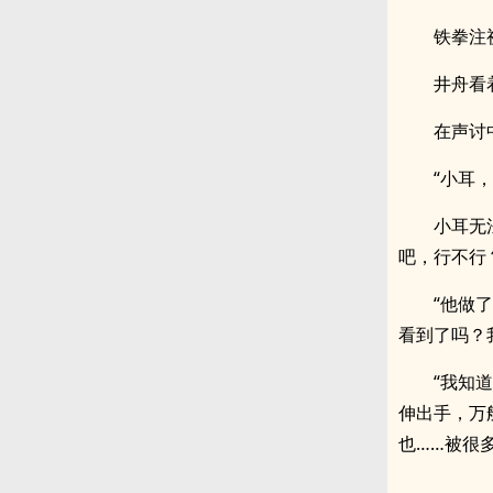
铁拳注
井舟看
在声讨
“小耳
小耳无
吧，行不行
“他做
看到了吗？
“我知
伸出手，万
也……被很