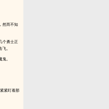
，然而不知
几个勇士正
击飞。
魔鬼。
眼紧紧盯着那