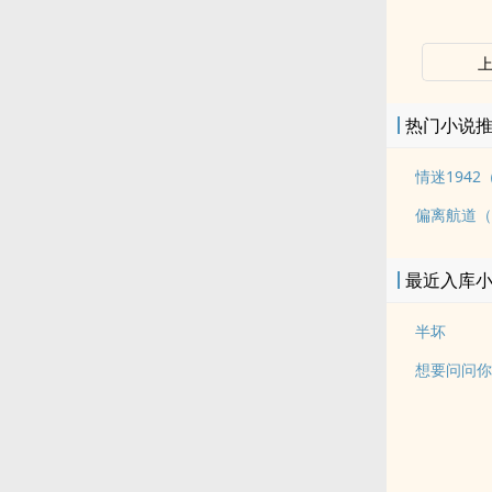
热门小说
情迷194
偏离航道（
最近入库
半坏
想要问问你