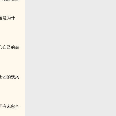
这是为什
心自己的命
士团的残兵
还有未愈合
。