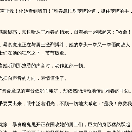
大声呼救！让她看到我们！”雅春急忙对梦呓说道，抓住梦呓的手
。
满脸疑惑，却也听从了雅春的指示，跟着她一起喊起来：“救命！
，暴食魔鬼正在与勇士激烈搏斗，她的拳头一拳又一拳砸向敌人
士们在她的狂怒之下，节节败退。
当她听到那熟悉的声音时，动作忽然一顿。
光扫向声音的方向，表情僵住了。
？”暴食魔鬼的声音低沉而粗犷，却依然能清晰地传到雅春的耳边
乎要哭出来，眼中泛着泪光，不顾一切地大喊道：“是我！救救
犹豫，暴食魔鬼甩开正在围攻她的勇士们，巨大的身形猛然跃起