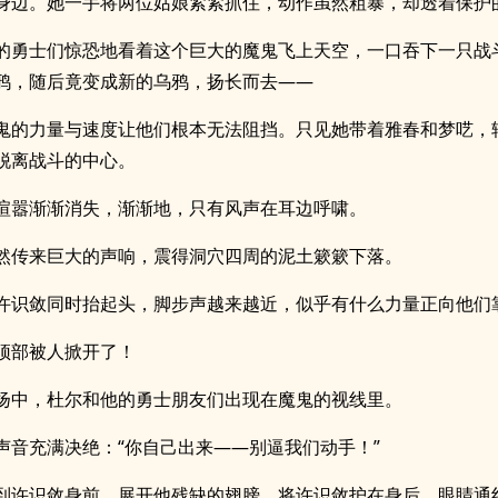
身边。她一手将两位姑娘紧紧抓住，动作虽然粗暴，却透着保护
的勇士们惊恐地看着这个巨大的魔鬼飞上天空，一口吞下一只战
鸦，随后竟变成新的乌鸦，扬长而去——
鬼的力量与速度让他们根本无法阻挡。只见她带着雅春和梦呓，
脱离战斗的中心。
喧嚣渐渐消失，渐渐地，只有风声在耳边呼啸。
然传来巨大的声响，震得洞穴四周的泥土簌簌下落。
许识敛同时抬起头，脚步声越来越近，似乎有什么力量正向他们
顶部被人掀开了！
扬中，杜尔和他的勇士朋友们出现在魔鬼的视线里。
声音充满决绝：“你自己出来——别逼我们动手！”
到许识敛身前，展开他残缺的翅膀，将许识敛护在身后，眼睛通