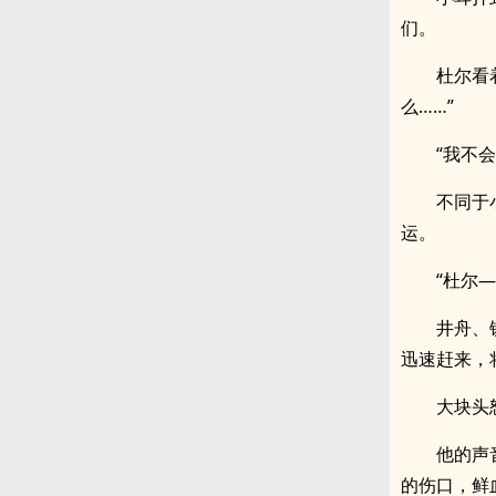
们。
杜尔看
么……”
“我不
不同于
运。
“杜尔—
井舟、
迅速赶来，
大块头
他的声
的伤口，鲜