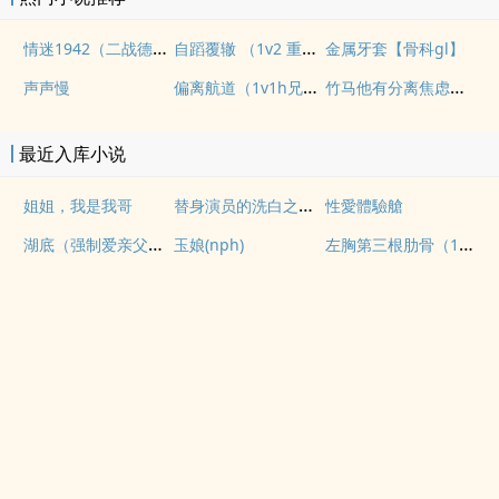
情迷1942（二战德国）
自蹈覆辙 （1v2 重生）
金属牙套【骨科gl】
偏离航道（1v1h兄妹骨科bg）
竹马他有分离焦虑（1v1）
声声慢
最近入库小说
替身演员的洗白之路(nph)
姐姐，我是我哥
性愛體驗艙
湖底（强制爱亲父女）
左胸第三根肋骨（1v1伪骨性虐强制）
玉娘(nph)