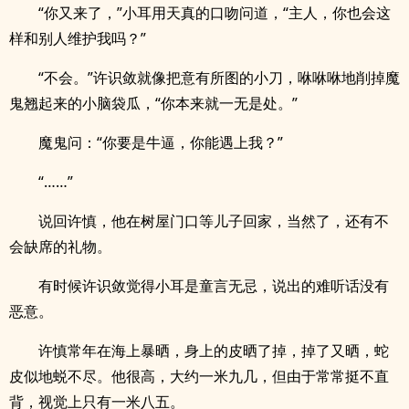
“你又来了，”小耳用天真的口吻问道，“主人，你也会这
样和别人维护我吗？”
“不会。”许识敛就像把意有所图的小刀，咻咻咻地削掉魔
鬼翘起来的小脑袋瓜，“你本来就一无是处。”
魔鬼问：“你要是牛逼，你能遇上我？”
“……”
说回许慎，他在树屋门口等儿子回家，当然了，还有不
会缺席的礼物。
有时候许识敛觉得小耳是童言无忌，说出的难听话没有
恶意。
许慎常年在海上暴晒，身上的皮晒了掉，掉了又晒，蛇
皮似地蜕不尽。他很高，大约一米九几，但由于常常挺不直
背，视觉上只有一米八五。