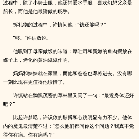
过程中，除了小骑士服，他还钟爱水手服，喜欢幻想父亲是
船长，而他是他最骄傲的舵手。
拆礼物的过程中，许慎问他：“钱还够吗？”
“够。”许识敛说。
他嗅到了母亲做饭的味道：厚吐司和新嫩的鱼肉摆放在
碟子上，烤化的黄油滋滋作响。
妈妈和妹妹就在家里，而他和爸爸也即将进去。没有哪
一刻比现在更值得他珍惜了。
许慎站在黝黑茂密的草林里又问了一句：“最近身体还好
吧？”
比起许梦呓，许识敛的脉搏和心跳明显有力不少。他体
内的魔鬼最清楚不过：“怎么他们都问你这个问题？我真不觉
得你有病。你有病吗？”