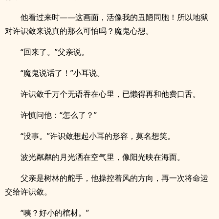
他看过来时——这画面，活像我的丑陋同胞！所以地狱
对许识敛来说真的那么可怕吗？魔鬼心想。
“回来了。”父亲说。
“魔鬼说话了！”小耳说。
许识敛千万个无语吞在心里，已懒得再和他费口舌。
许慎问他：“怎么了？”
“没事。”许识敛想起小耳的形容，莫名想笑。
波光粼粼的月光洒在空气里，像阳光映在海面。
父亲是树林的舵手，他操控着风的方向，再一次将命运
交给许识敛。
“咦？好小的棺材。”