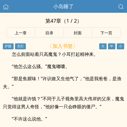
小岛睡了
第47章（1 / 2）
上一章
目录
封面
下一页
〔加入书签〕
怎么前面站着只高魔鬼？小耳打起精神来。
“他怎么这么骚。”魔鬼嘟囔。
“那是鱼腥味！”许识敛又生他气了，“他是我爸爸，是渔
夫。”
“他就是许慎？”不同于儿子视角里高大伟岸的父亲，魔鬼
只觉得这男人奇怪，“他好像一只会睁眼的僵尸。”
“不许这么说他。”