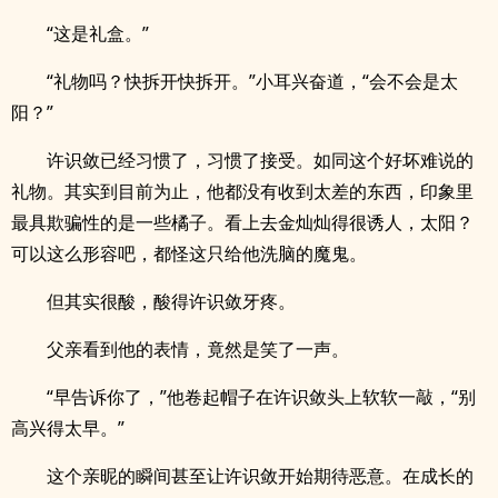
“这是礼盒。”
“礼物吗？快拆开快拆开。”小耳兴奋道，“会不会是太
阳？”
许识敛已经习惯了，习惯了接受。如同这个好坏难说的
礼物。其实到目前为止，他都没有收到太差的东西，印象里
最具欺骗性的是一些橘子。看上去金灿灿得很诱人，太阳？
可以这么形容吧，都怪这只给他洗脑的魔鬼。
但其实很酸，酸得许识敛牙疼。
父亲看到他的表情，竟然是笑了一声。
“早告诉你了，”他卷起帽子在许识敛头上软软一敲，“别
高兴得太早。”
这个亲昵的瞬间甚至让许识敛开始期待恶意。在成长的