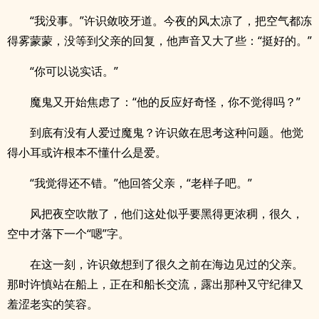
“我没事。”许识敛咬牙道。今夜的风太凉了，把空气都冻
得雾蒙蒙，没等到父亲的回复，他声音又大了些：“挺好的。”
“你可以说实话。”
魔鬼又开始焦虑了：“他的反应好奇怪，你不觉得吗？”
到底有没有人爱过魔鬼？许识敛在思考这种问题。他觉
得小耳或许根本不懂什么是爱。
“我觉得还不错。”他回答父亲，“老样子吧。”
风把夜空吹散了，他们这处似乎要黑得更浓稠，很久，
空中才落下一个“嗯”字。
在这一刻，许识敛想到了很久之前在海边见过的父亲。
那时许慎站在船上，正在和船长交流，露出那种又守纪律又
羞涩老实的笑容。